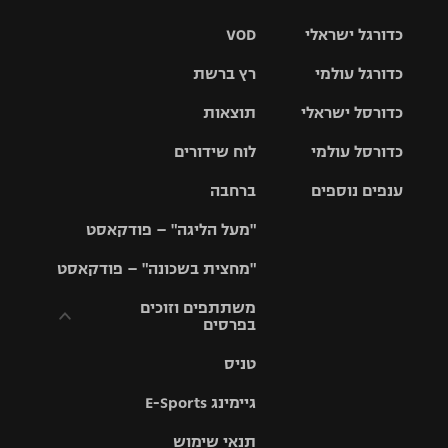
כדורגל ישראלי
VOD
כדורגל עולמי
רץ ברשת
ליגת העל
כדורסל ישראלי
תוצאות
ליגת
ליגה לאומית
האלופות
כדורסל עולמי
לוח שידורים
ליגת ווינר
סל
גביע הטוטו
ענפים נוספים
ברחבה
ליגה
NBA
אירופית
"מעל הליגה" – פודקאסט
ליגה לאומית
ליגיונרים
טניס
יורוליג
ליגה אנגלית
"מחצית בשכונה" – פודקאסט
כדורסל נשים
גביע המדינה
כדוריד
יורוקאפ
ליגה גרמנית
משתתפים וזוכים
בפרסים
מכבי תל
נבחרת
כדורעף
אביב
ישראל
ליגה
טניס
ספרדית
תקנון משתתפים
שחייה
הפועל חולון
מכבי חיפה
וזוכים בפרסים
גיימינג E-Sports
ליגה
איטלקית
ג'ודו
הפועל
בית"ר
תנאי שימוש
תקנון עבור פעילות