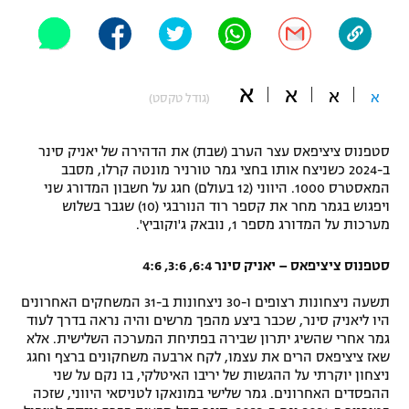
"מחצית בשכונה" – פודקאסט
אופניים
ספורט מוטורי
משתתפים וזוכים בפרסים
א
א
א
א
(גודל טקסט)
כדורמים
תקנון משתתפים וזוכים בפרסים
טניס
סטפנוס ציציפאס עצר הערב (שבת) את הדהירה של יאניק סינר
פוטבול אמריקאי NFL
ב-2024 כשניצח אותו בחצי גמר טורניר מונטה קרלו, מסבב
תקנון עבור פעילות אלקטרה
המאסטרס 1000. היווני (12 בעולם) חגג על חשבון המדורג שני
ויפגוש בגמר מחר את קספר רוד הנורבגי (10) שגבר בשלוש
גיימינג E-Sports
בייסבול MLB
מערכות על המדורג מספר 1, נובאק ג'וקוביץ'.
תקנון עבור פעילות ספורט 1 – "מרלן"
ספורט אתגרי ואקסטרים
סטפנוס ציציפאס – יאניק סינר 6:4, 3:6, 4:6
תנאי שימוש
אומנויות לחימה
תשעה ניצחונות רצופים ו-30 ניצחונות ב-31 המשחקים האחרונים
היו ליאניק סינר, שכבר ביצע מהפך מרשים והיה נראה בדרך לעוד
מדיניות פרטיות
גמר אחרי שהשיג יתרון שבירה בפתיחת המערכה השלישית. אלא
גיימינג E-Sports
שאז ציציפאס הרים את עצמו, לקח ארבעה משחקונים ברצף וחגג
ניצחון יוקרתי על ההגשות של יריבו האיטלקי, בו נקם על שני
תקנון פעילות ספורט 1
ההפסדים האחרונים. גמר שלישי במונאקו לטניסאי היווני, שזכה