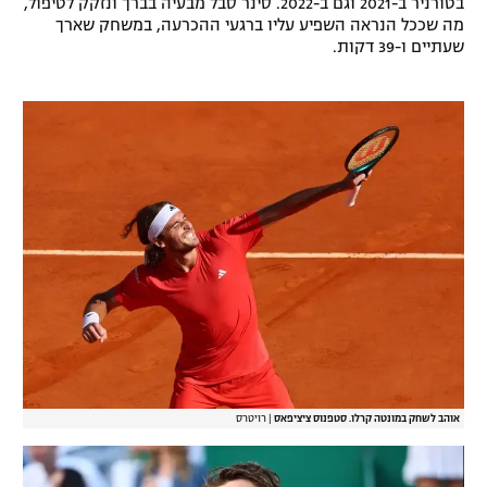
בטורניר ב-2021 וגם ב-2022. סינר סבל מבעיה בברך ונזקק לטיפול,
מה שככל הנראה השפיע עליו ברגעי ההכרעה, במשחק שארך
רשיון להקרנה פומבית לבית עסק
שעתיים ו-39 דקות.
הצטרפות לחבילת הערוצים
לוח דרושים – ג'ובנט
תגיות
המגזין
אוהב לשחק במונטה קרלו. סטפנוס ציציפאס
|
רויטרס