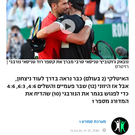
כדורסל נשים
נבחרת ישראל
יורוליג
ליגה ספרדית
טניס
VOD
מכבי תל אביב
מכבי חיפה
יורוקאפ
ליגה איטלקית
כדוריד
הפועל חולון
בית"ר ירושלים
רץ ברשת
ליגה צרפתית
כדורעף
הפועל ירושלים
מכבי תל אביב
ליגה הולנדית
שחייה
תוצאות
נובאק ג'וקוביץ' טניסאי סרבי מברך את קספר רוד טניסאי נורבגי
|
דני אבדיה
הפועל תל אביב
רויטרס
ליגה טורקית
ג'ודו
האיטלקי (2 בעולם) כבר נראה בדרך לעוד ניצחון,
הפועל חיפה
לוח שידורים
אבל אז היווני (12) שבר פעמיים והשלים 4:6, 6:3, 4:6
ליגה סינית
אגרוף
כדי לפגוש בגמר את הנורבגי (10) שהדיח את
הפועל באר שבע
ליגה ברזילאית
המדורג מספר 1
ברחבה
ספורט אולימפי
מכבי נתניה
ליגות נוספות
UFC
מערכת ספורט 1
"מעל הליגה" – פודקאסט
בני יהודה
שבת, 17:37, 13.04.24
היאבקות WWE