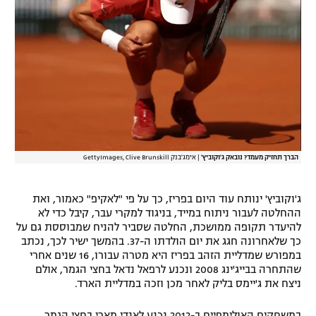
רשיון להקרנה פומבית לבית עסק
הצטרפות לחבילת הערוצים
לוח דרושים – ג'ובנט
תגיות
המגזין
הברך תחזיק מעמד? נובאק ג'וקוביץ'
|
אימג'בנק GettyImages, Clive Brunskill
ג'וקוביץ' ינותח עוד היום בפריז, כך על פי "לאקיפ" כאמור, ואת
ההחלטה לעבור ניתוח במייד, בניגוד למקרי עבר, קיבל כדי לא
להיעדר תקופה ממושכת, החלטה שסביר להניח שמבוססת גם על
כך שלאחרונה חגג את יום הולדתו ה-37. בהמשך ישיר לכך, נכתב
במפורש שמדליית הזהב בפריז היא מטרה עבורו, 16 שנים אחרי
שהתחרה בבייג'ינג 2008 ונכנע לרפאל נדאל בחצי הגמר, אולם
ניצח את ג'יימס בליק לאחר מכן וזכה במדליית הארד.
במשחקים האולימפיים ב-2012 נכנע לאנדי מארי בחצי הגמר