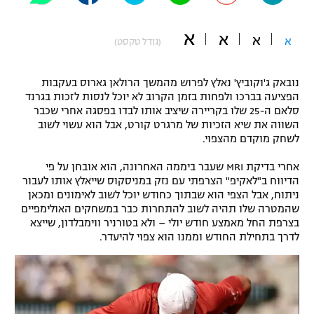
"מחצית בשכונה" – פודקאסט
אופניים
א
א
א
א
(גודל טקסט)
ספורט מוטורי
משתתפים וזוכים בפרסים
נובאק ג'וקוביץ' נאלץ לפרוש מהמשך הרולאן גארוס בעקבות
כדורמים
הפציעה בברכו ולפחות בזמן הקרוב לא יוכל לנסות לזכות בגרנד
תקנון משתתפים וזוכים בפרסים
סלאם ה-25 שלו בקריירה שיציב אותו לבדו בפסגה אחרי שכבר
טניס
השווה את שיא הזכיות של מרגרט קורט, אבל הוא עשוי לשוב
פוטבול אמריקאי NFL
לשחק מוקדם מהצפוי.
תקנון עבור פעילות אלקטרה
גיימינג E-Sports
בייסבול MLB
אחרי בדיקת MRI שעבר ביממה האחרונה, הוא אובחן על פי
תקנון עבור פעילות ספורט 1 – "מרלן"
הדיווח ב"לאקיפ" הצרפתי עם נזק במניסקוס שייאלץ אותו לעבור
ניתוח, אבל הצפי הוא שבתוך כחודש יוכל לשוב לאימונים ומכאן
ספורט אתגרי ואקסטרים
תנאי שימוש
שהמטרה שלו תהיה לשוב להתחרות כבר במשחקים האולימפיים
בצרפת החל מאמצע חודש יולי – ולא בטורניר ווימבלדון, שייצא
אומנויות לחימה
לדרך בתחילת החודש וממנו הוא צפוי להיעדר.
מדיניות פרטיות
גיימינג E-Sports
תקנון פעילות ספורט 1