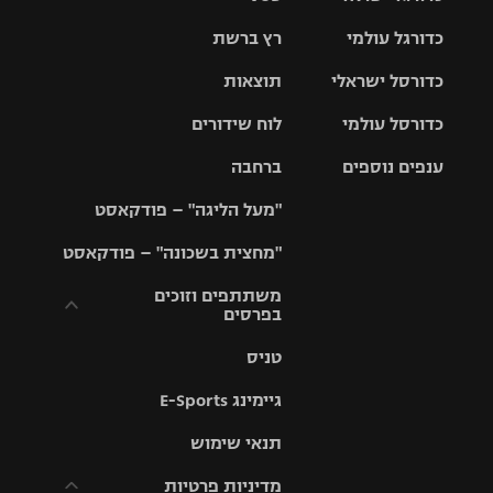
כדורגל עולמי
רץ ברשת
ליגת העל
כדורסל ישראלי
תוצאות
ליגת
ליגה לאומית
האלופות
כדורסל עולמי
לוח שידורים
ליגת ווינר
סל
גביע הטוטו
ענפים נוספים
ברחבה
ליגה
NBA
אירופית
"מעל הליגה" – פודקאסט
ליגה לאומית
ליגיונרים
טניס
יורוליג
ליגה אנגלית
"מחצית בשכונה" – פודקאסט
כדורסל נשים
גביע המדינה
כדוריד
יורוקאפ
ליגה גרמנית
משתתפים וזוכים
בפרסים
מכבי תל
נבחרת
כדורעף
אביב
ישראל
ליגה
טניס
ספרדית
תקנון משתתפים
שחייה
הפועל חולון
מכבי חיפה
וזוכים בפרסים
גיימינג E-Sports
ליגה
איטלקית
ג'ודו
הפועל
בית"ר
תנאי שימוש
תקנון עבור פעילות
ירושלים
ירושלים
אלקטרה
מדיניות פרטיות
ליגה
אגרוף