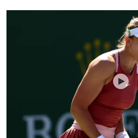
ל אביב
ליגה טורקית
תל אביב
ליגה סינית
חיפה
ליגה ברזילאית
באר שבע
ליגות נוספות
תניה
דה