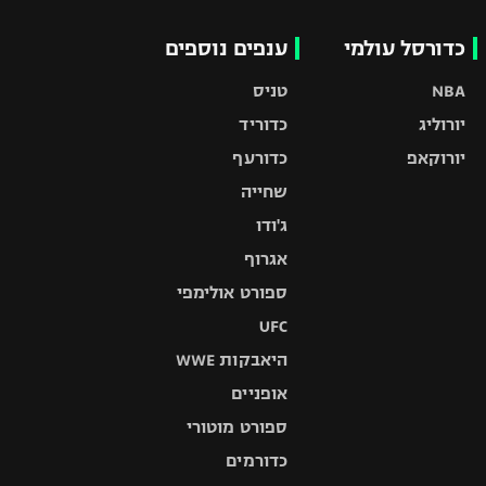
כדורסל עולמי
ענפים נוספים
NBA
טניס
יורוליג
כדוריד
יורוקאפ
כדורעף
שחייה
ג'ודו
אגרוף
ספורט אולימפי
UFC
היאבקות WWE
אופניים
ספורט מוטורי
כדורמים