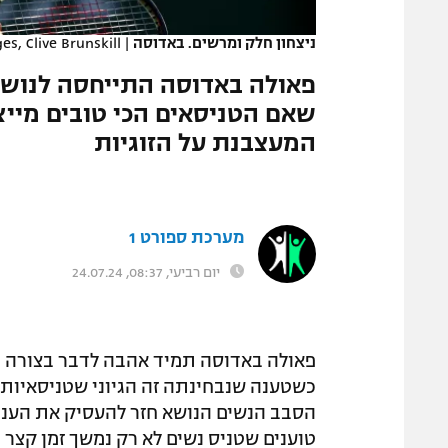
המגזין
ניצחון חלק ומרשים. באדוסה
|
s, Clive Brunskill
פאולה באדוסה התייחסה לנושא 
שאם הטניסאים הכי טובים מייצרי
המעצבנת על הזוגיות
מערכת ספורט 1
יום רביעי, 08:37, 24.07.24
פאולה באדוסה תמיד אהבה לדבר בצורה י
כשטענה שנבחינתה זה הגיוני שטניסאיות י
הסבב הנשים הנושא חזר להעסיק את הענף 
טוענים שטניס נשים לא רק נמשך זמן קצר 