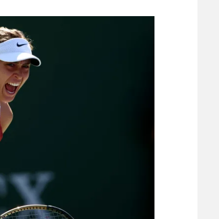
משתתפים וזוכים בפרסים
מכבי ת
הפועל 
תקנון משתתפים וזוכים בפרסים
הפועל 
תקנון עבור פעילות אלקטרה
הפועל 
תקנון עבור פעילות ספורט 1 – "מרלן"
מכבי נ
טניס
בני יהו
גיימינג E-Sports
תנאי שימוש
מדיניות פרטיות
תקנון פעילות ספורט 1
רשיון להקרנה פומבית לבית עסק
הצטרפות לחבילת הערוצים
לוח דרושים – ג'ובנט
תגיות