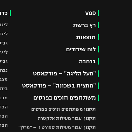
VOD
כדו
רץ ברשת
ליגת
ליגה
תוצאות
גביע
לוח שידורים
ליגי
ברחבה
גביע
נבחר
"מעל הליגה" – פודקאסט
מכבי
"מחצית בשכונה" – פודקאסט
בית"
משתתפים וזוכים בפרסים
מכבי
הפוע
תקנון משתתפים וזוכים בפרסים
הפוע
תקנון עבור פעילות אלקטרה
הפוע
תקנון עבור פעילות ספורט 1 – "מרלן"