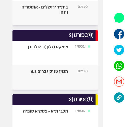
היאבקות WWE
07:50
בית"ר ירושלים - אוסטריה
אופניים
וינה
ספורט מוטורי
כדורמים
פוטבול אמריקאי NFL
בייסבול MLB
עכשיו
איאקס (גלוך) - שלבורן
ספורט אתגרי
ואקסטרים
אומנויות לחימה
07:50
מגזין טניס גברים 6.8
גיימינג E-Sports
עכשיו
מכבי ת"א - צסק"א סופיה