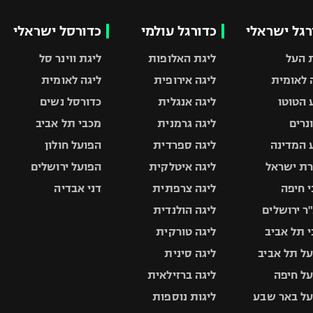
רגל ישראלי
כדורגל עולמי
כדורסל ישראלי
 העל
ליגת האלופות
ליגת ווינר סל
 לאומית
ליגה אירופית
ליגה לאומית
 הטוטו
ליגה אנגלית
כדורסל נשים
ונרים
ליגה גרמנית
מכבי תל אביב
 המדינה
ליגה ספרדית
הפועל חולון
ת ישראל
ליגה איטלקית
הפועל ירושלים
 חיפה
ליגה צרפתית
דני אבדיה
ר ירושלים
ליגה הולנדית
 תל אביב
ליגה טורקית
ל תל אביב
ליגה סינית
ל חיפה
ליגה ברזילאית
ל באר שבע
ליגות נוספות