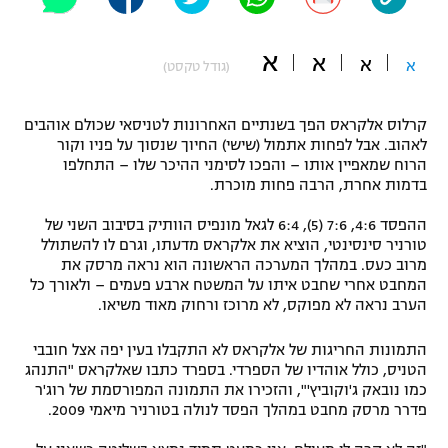
"מחצית בשכונה" – פודקאסט
אופניים
א
א
א
א
(גודל טקסט)
ספורט מוטורי
משתתפים וזוכים בפרסים
קרלוס אלקראס הפך בשנתיים האחרונות לטניסאי שכולם אוהבים
כדורמים
לאהוב. אבל לפחות אתמול (שישי) החיוך שנסוך על פניו וקור
תקנון משתתפים וזוכים בפרסים
טניס
הרוח שמאפיין אותו – והפכו לסימני ההיכר שלו – התחלפו
פוטבול אמריקאי NFL
בדמות אחרת, הרבה פחות מוכרת.
תקנון עבור פעילות אלקטרה
ההפסד 4:6, 7:6 (5), 6:4 לגאל מונפיס הוותיק בסיבוב השני של
גיימינג E-Sports
בייסבול MLB
טורניר סינסינטי, הוציא את אלקראס מדעתו, וגרם לו להשתולל
תקנון עבור פעילות ספורט 1 – "מרלן"
מרוב כעס. במהלך המערכה הראשונה הוא נראה מרסק את
ספורט אתגרי ואקסטרים
המחבט אחרי שחבט איתו על המשטח ארבע פעמים – ולאורך כל
תנאי שימוש
הערב נראה לא מפוקס, לא מרוכז ורחוק מאוד משיאו.
אומנויות לחימה
התמונות החריגות של אלקראס לא התקבלו בעין יפה אצל חובבי
מדיניות פרטיות
הטניס, כולל אוהדיו של הספרדי. בספרד כתבו שאלקראס "התנהג
גיימינג E-Sports
כמו נובאק ג'וקוביץ'", והזכירו את התמונה המפורסמת של רוג'ר
פדרר מרסק מחבט במהלך הפסד לנולה בטורניר מיאמי 2009.
תקנון פעילות ספורט 1