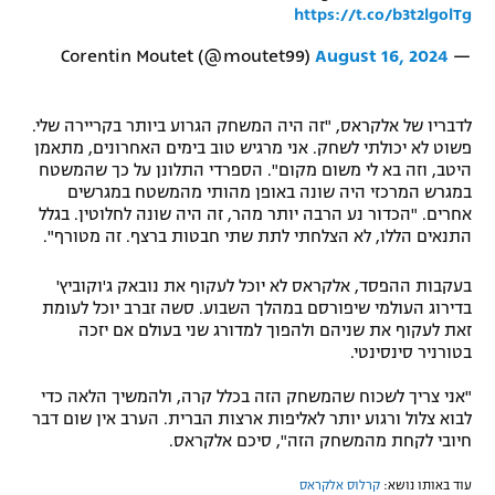
https://t.co/b3t2lgolTg
August 16, 2024
— Corentin Moutet (@moutet99)
לדבריו של אלקראס, "זה היה המשחק הגרוע ביותר בקריירה שלי.
פשוט לא יכולתי לשחק. אני מרגיש טוב בימים האחרונים, מתאמן
היטב, וזה בא לי משום מקום". הספרדי התלונן על כך שהמשטח
במגרש המרכזי היה שונה באופן מהותי מהמשטח במגרשים
אחרים. "הכדור נע הרבה יותר מהר, זה היה שונה לחלוטין. בגלל
התנאים הללו, לא הצלחתי לתת שתי חבטות ברצף. זה מטורף".
בעקבות ההפסד, אלקראס לא יוכל לעקוף את נובאק ג'וקוביץ'
בדירוג העולמי שיפורסם במהלך השבוע. סשה זברב יוכל לעומת
זאת לעקוף את שניהם ולהפוך למדורג שני בעולם אם יזכה
בטורניר סינסינטי.
"אני צריך לשכוח שהמשחק הזה בכלל קרה, ולהמשיך הלאה כדי
לבוא צלול ורגוע יותר לאליפות ארצות הברית. הערב אין שום דבר
חיובי לקחת מהמשחק הזה", סיכם אלקראס.
עוד באותו נושא:
קרלוס אלקראס