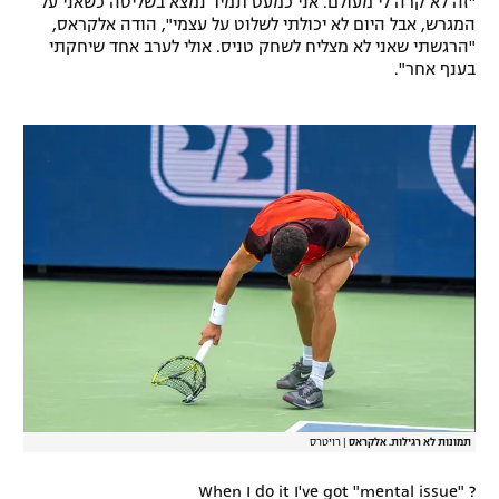
"זה לא קרה לי מעולם. אני כמעט תמיד נמצא בשליטה כשאני על
המגרש, אבל היום לא יכולתי לשלוט על עצמי", הודה אלקראס,
רשיון להקרנה פומבית לבית עסק
"הרגשתי שאני לא מצליח לשחק טניס. אולי לערב אחד שיחקתי
בענף אחר".
הצטרפות לחבילת הערוצים
לוח דרושים – ג'ובנט
תגיות
המגזין
תמונות לא רגילות. אלקראס
|
רויטרס
When I do it I've got "mental issue" ?