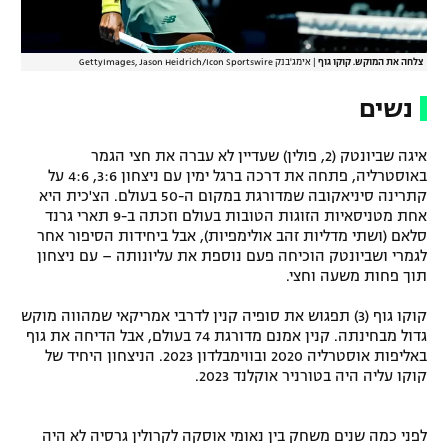
צלחה את המוקש. קוקו גוף
|
אימג'בנק GettyImages, Jason Heidrich/Icon Sportswire
נשים
איגה שביונטק (2, פולין) שעדיין לא עברה את חצי הגמר
באוסטרליה, פתחה את דרכה ברגל ימין עם ניצחון 3:6, 4:6 על
קתרינה סיניאקובה שמדורגת במקום ה-50 בעולם. הצ'כית היא
אחת מטניסאיות הזוגות הטובות בעולם וזכתה ב-9 תארי גרנד
סלאם (ושתי מדליות זהב אולימפיות), אבל ביחידות הסיפור אחר
לגמרי ושביונטק הוכיחה פעם נוספת את עליונותה – עם ניצחון
תוך פחות משעה וחצי.
קוקו גוף (3) תפגוש את סופיה קנין לדרבי אמריקאי שמהווה מוקש
גדול מבחינתה. קנין אמנם מדורגת 74 בעולם, אבל הדיחה את גוף
באליפות אוסטרליה 2020 ובווימבלדון 2023. הניצחון היחיד של
קוקו עליה היה בטורניר אוקלנד 2023.
לפני כמה שנים משחק בין נאומי אוסקה לקרולין גרסיה לא היה