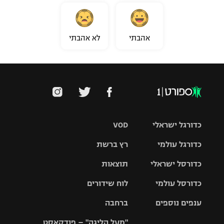
אהבתי
לא אהבתי
כדורגל ישראלי
VOD
כדורגל עולמי
רץ ברשת
ליגת העל
כדורסל ישראלי
תוצאות
ליגת
ליגה לאומית
האלופות
כדורסל עולמי
לוח שידורים
ליגת ווינר
סל
גביע הטוטו
ענפים נוספים
ברחבה
ליגה
NBA
אירופית
"מעל הליגה" – פודקאסט
ליגה לאומית
ליגיונרים