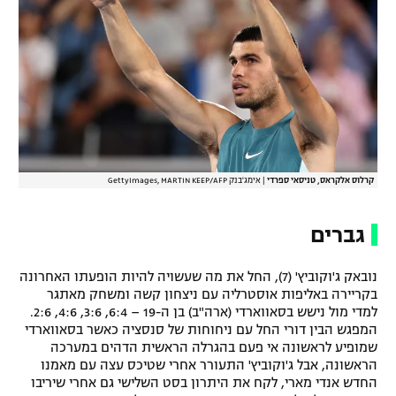
קרלוס אלקראס, טניסאי ספרדי
|
אימג'בנק GettyImages, MARTIN KEEP/AFP
גברים
נובאק ג'וקוביץ' (7), החל את מה שעשויה להיות הופעתו האחרונה
בקריירה באליפות אוסטרליה עם ניצחון קשה ומשחק מאתגר
למדי מול נישש בסאווארדי (ארה"ב) בן ה-19 – 6:4, 3:6, 4:6, 2:6.
המפגש הבין דורי החל עם ניחוחות של סנסציה כאשר בסאווארדי
שמופיע לראשונה אי פעם בהגרלה הראשית הדהים במערכה
הראשונה, אבל ג'וקוביץ' התעורר אחרי שטיכס עצה עם מאמנו
החדש אנדי מארי, לקח את היתרון בסט השלישי גם אחרי שיריבו