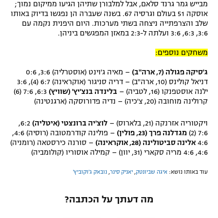
מבייש גמר גרנד סלאם, אבל למלבורן שתיהן הגיעו ממיקום נמוך;
אוסקה 51 בעולם וגרסיה 67. בשנה שעברה הן נפגשו בדיוק באותו
שלב והצרפתייה ניצחה בשתי מערכות. היום היפנית נקמה עם
3:6, 6:3, 3:6 ועלתה ל-2:3 במאזן המפגשים ביניהן.
משחקים נוספים:
ג'סיקה פגולה (7, ארה"ב)
– מאיה ג'וינט (אוסטרליה) 3:6, 0:6
דניאל קולינס (10, ארה"ב) – דריה סניגור (אוקראינה) 6:7 (4), 3:6
ילנה אוסטפנקו (16, לטביה) –
בלינדה בנצ'יץ' (שוויץ)
6:3, 7:6 (6)
קרולינה מוחובה (20, צ'כיה) – נדיה פדורוסקה (ארגנטינה)
ויקטוריה אזרנקה (21, בלארוס) –
לוצ'יה ברונצטי (איטליה)
6:2,
7:6 (2)
מגדלנה פרך (23, פולין)
– פולינה קודרמטובה (רוסיה) 4:6,
4:6
אלינה סביטולינה (28, אוקראינה)
– סורנה כירסטאה (רומניה)
4:6, 4:6 מריה סקארי (31, יוון) – קמילה אוסוריו (קולומביה)
עוד באותו נושא:
איגה שביונטק
,
יאניק סינר
,
נובאק ג'וקוביץ'
מה דעתך על הכתבה?