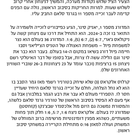
הצעיר הציל שלוש נקודות מערכה, והמשיך לניצחון אחרי קרוב
לשלוש שעות. למרות החריקות בסיבוב הראשון, נולה עם הפנים
קדימה לעבר זכייה מספר 11 בגרנד סלאם החביב עליו.
המדורג מספר 1, יאניק סינר, הגיע כפייבוריט לזכייה ולשמירה על
התואר בו זכה ב-2024. הוא התחיל את דרכו עם ניצחון קשה על
ניקולאס ג'ארי, 6:7 (2), 6:7 (5), 1:6. המדורג 36 בעולם הוא נצר
למשפחת פיול – משפחת האצולה של הטניס הצ'יליאני וסבו
חיימה פיול דורג בשיאו במקום ה-14 בעולם. בעבר הוא כבר את
סינר וגם הלילה עשה לו צרות, אבל בסופו של דבר האיטלקי רשם
ניצחון 15 ברציפות (וכבר עומד על 23 ניצחונות ב-26 שוברי השוויון
האחרונים שלו).
קרלוס אלקראס (3) שלא שיחק בטורניר רשמי מאז גמר הסבב בו
הוא לא נחל הצלחה, חולם על זכייה בגרנד סלאם היחיד שעדיין
חסר לו. הספרדי מעולם לא עבר את רבע הגמר במלבורן אבל גם
אף פעם לא הפסיד בסיבוב הראשון של טורניר גרנד סלאם כלשהו,
והמסורת נמשכה גם היום מול אלכסנדר שבצ'נקו (קזחסטן)
שמדורג 77 בעולם. אלקראס ניצח 1:6, 5:7, 1:6 חלק תוך פחות
משעתיים, כשהוא מפגין דומיננטיות מרשימה ברוב המוחלט של
המשחק ועולה למאזן 0:16 מתחילת הקריירה במשחקי סיבוב
ראשון.