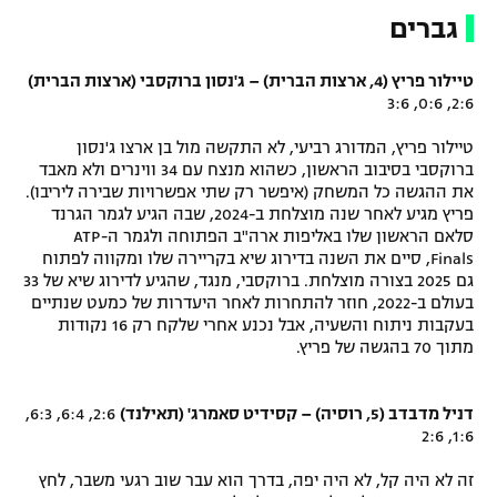
גברים
טיילור פריץ (4, ארצות הברית) – ג'נסון ברוקסבי (ארצות הברית)
2:6, 0:6, 3:6
טיילור פריץ, המדורג רביעי, לא התקשה מול בן ארצו ג'נסון
ברוקסבי בסיבוב הראשון, כשהוא מנצח עם 34 ווינרים ולא מאבד
את ההגשה כל המשחק (איפשר רק שתי אפשרויות שבירה ליריבו).
פריץ מגיע לאחר שנה מוצלחת ב-2024, שבה הגיע לגמר הגרנד
סלאם הראשון שלו באליפות ארה"ב הפתוחה ולגמר ה-ATP
Finals, סיים את השנה בדירוג שיא בקריירה שלו ומקווה לפתוח
גם 2025 בצורה מוצלחת. ברוקסבי, מנגד, שהגיע לדירוג שיא של 33
בעולם ב-2022, חוזר להתחרות לאחר היעדרות של כמעט שנתיים
בעקבות ניתוח והשעיה, אבל נכנע אחרי שלקח רק 16 נקודות
מתוך 70 בהגשה של פריץ.
דניל מדבדב (5, רוסיה) – קסידיט סאמרג' (תאילנד)
2:6, 6:4, 6:3,
1:6, 2:6
זה לא היה קל, לא היה יפה, בדרך הוא עבר שוב רגעי משבר, לחץ