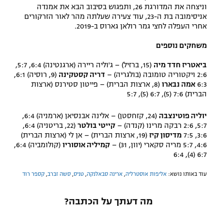
וניצחה את המדורגת 26, ותפגוש בסיבוב הבא את אמנדה
אניסימובה בת ה-23, עוד צעירה שעלתה מהר לאור הזרקורים
אחרי העפלה לחצי גמר רולאן גארוס ב-2019.
משחקים נוספים
ביאטריז חדד מיה
(15, ברזיל) – ג'וליה ריירה (ארגנטינה) 6:4, 5:7,
2:6 ויקטוריה טומובה (בולגריה) –
דריה קסטקינה
(9, רוסיה) 6:1,
6:3
אמה נבארו
(8, ארצות הברית) – פייטון סטירנס (ארצות
הברית) 7:6 (5), 6:7 (5), 5:7
יוליה פוטינצבה
(24, קזחסטן) – אלינה אבנסיאן (ארמניה) 6:4,
5:7, 2:6 רבקה מרינו (קנדה) –
קייטי בולטר
(22, בריטניה) 6:4,
3:6, 7:5
מדיסון קיז
(19, ארצות הברית) – אן לי (ארצות הברית)
4:6, 5:7 מריה סקארי (יוון, 31) –
קמיליה אוסוריו
(קולומביה) 6:4,
6:7 (4), 6:4
עוד באותו נושא:
אליפות אוסטרליה
,
ארינה סבאלנקה
,
טניס
,
סשה זברב
,
קספר רוד
מה דעתך על הכתבה?