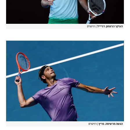
רשיון להקרנה פומבית לבית עסק
הצטרפות לחבילת הערוצים
העיקר הניצחון. דנייייל
|
רויטרס
לוח דרושים – ג'ובנט
תגיות
המגזין
הגשה מרשימה. פריץ
|
רויטרס