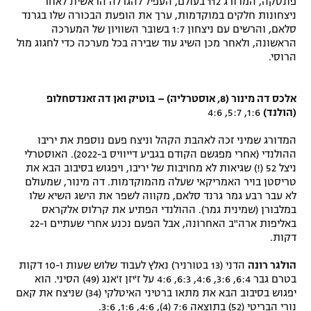
פונסקה, המדורג 112 בעולם, העפיל להגרלה הראשית לאחר
ניצחונות חלקים במוקדמות, ערך את הופעת הבכורה שלו בגרנד
סלאם, והרשים עם ניצחון 1:7 בשובר השוויון של המערכה
הראשונה, ולאחר מכן השיג עוד שבירה בכל מערכה כדי לחגוג מול
הרוסי.
אלכס דה מינור (8, אוסטרליה) – בוטיק ואן דה זאנדסחלופ
(הולנד)
1:6, 5:7, 4:6
המדורג שמיני זכה לאהבת הקהל וניצח פעם נוספת את יריבו
ההולנדי (אחרי מפגשם הקודם בגביע דייוויס ב-2022). האוסטרלי
ניצל 52 (!) שגיאות לא מחויבות של יריבו, ויפגוש בסיבוב הבא את
טריסטן בויר האמריקאי שעלה מהמוקדמות. דה מינור, שמעולם
לא עבר רבע גמר גרנד סלאם, מקווה לשפר את הישג השיא שלו
במלבורן (שמינית גמר). ההולנדי הפתיע את קרלוס אלקראס
באליפות ארה"ב האחרונה, אבל הפעם נכנע אחרי שעתיים ו-22
דקות.
הולגר רונה
הדני (13 בטורניר) נאלץ לעבוד שלוש שעות ו-10 דקות
בטרם גבר 6:4, 3:6, 4:6, 6:3, 4:6 על ז'יזן ז'אנג (49) הסיני. הוא
יפגוש בסיבוב הבא את מתאו ברטיני האיטלקי (34) שניצח את קאם
נורי הבריטי (52) בתוצאה 7:6 (4), 4:6, 1:6, 3:6.