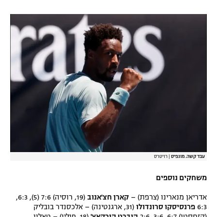
עבד קשה. מונפיס
|
רויטרס
משחקים נוספים
אדריאן מנארינו (צרפת) –
קארן חצ'אנוב
(19, רוסיה) 7:6 (5), 6:3,
6:3
פרנסיסקו סרונדולו
(31, ארגנטינה) – אלכסנדר בובליק
(קזחסטן) 6:7, 3:6, 2:6
הוברט הורקאץ'
(18, פולין) – טאלון