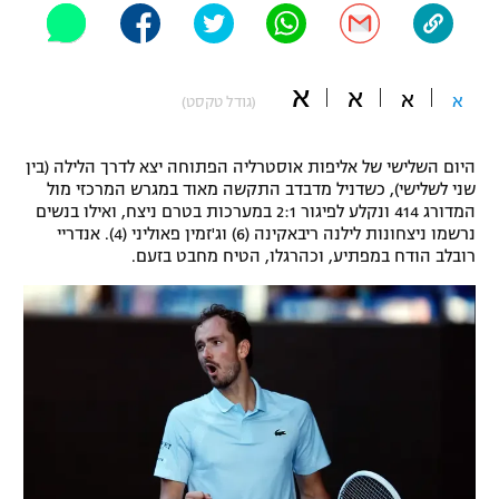
"מחצית בשכונה" – פודקאסט
אופניים
א
א
א
ספורט מוטורי
א
משתתפים וזוכים בפרסים
(גודל טקסט)
כדורמים
היום השלישי של אליפות אוסטרליה הפתוחה יצא לדרך הלילה (בין
תקנון משתתפים וזוכים בפרסים
טניס
שני לשלישי), כשדניל מדבדב התקשה מאוד במגרש המרכזי מול
פוטבול אמריקאי NFL
המדורג 414 ונקלע לפיגור 2:1 במערכות בטרם ניצח, ואילו בנשים
תקנון עבור פעילות אלקטרה
נרשמו ניצחונות לילנה ריבאקינה (6) וג'זמין פאוליני (4). אנדריי
גיימינג E-Sports
רובלב הודח במפתיע, וכהרגלו, הטיח מחבט בזעם.
בייסבול MLB
תקנון עבור פעילות ספורט 1 – "מרלן"
ספורט אתגרי ואקסטרים
תנאי שימוש
אומנויות לחימה
מדיניות פרטיות
גיימינג E-Sports
תקנון פעילות ספורט 1