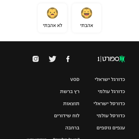
אהבתי
לא אהבתי
כדורגל ישראלי
VOD
כדורגל עולמי
רץ ברשת
ליגת העל
כדורסל ישראלי
תוצאות
ליגת
ליגה לאומית
האלופות
כדורסל עולמי
לוח שידורים
ליגת ווינר
סל
גביע הטוטו
ענפים נוספים
ברחבה
ליגה
NBA
אירופית