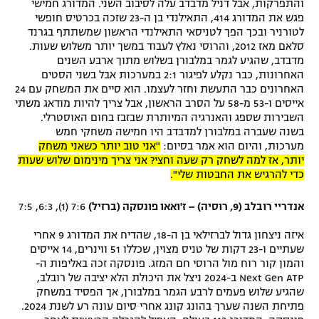
והתפרקות, אבל דניל מדבדב עלה לסיבוב השני. המדורג חמישי
פגש את המדורג 414, התאילנדי בן ה-23 שזכה בכרטיס חופשי
לטורניר ובכך הפך לטניסאי התאילנדי הראשון שמשתתף בגרנד
סלאם מאז 2012, והרוסי נאלץ לעבוד במשך יותר משלוש שעות.
מדבדב, שהגיע לגמר במלבורן בשלוש מתוך ארבע השנים
האחרונות, כבר נקלע לפיגור 2:1 במערכות אבל בשני הסטים
האחרונים כבר התעשת וחזר לעצמו. הוא סיים את המשחק עם 24
אייסים ו-53 מ-58 על הסרב הראשון, אבל צריך להיות מודאג משתי
השבירות שספג והאנרגיה המיותרת שבזבז בחום האוסטרלי.
בשנה שעברה במלבורן למדבדב היו חמישה משחקי חמש
מערכות, והיום הוא אמר בסיום:
"אני טוב יותר כשאני משחק
יותר, אז למה לשחק רק שעה וחצי? אני צריך מינימום שלוש שעות
כדי להרגיש את החבטות שלי".
אנדריי רובלב (9, רוסיה) – ז'ואאו פונסקה (ברזיל)
7:6 (1), 6:3, 7:5
איזה ניצחון גדול לברזילאי בן ה-18, שהדיח את המדורג 9 אחרי
שעתיים ו-23 דקות של טניס מצוין, שכללו 51 ווינרים, 14 אייסים
והמון קור רוח מול הרוסי חם המזג. פונסקה זכה באליפות ה-
Next Gen ATP ב-2024 ניצל את היכולת הלא יציבה של רובלב,
שהגיע שלוש פעמים לרבע הגמר במלבורן, אך הפסיד במשחק
פתיחת השנה שערך בהונג קונג אחרי סיום עונה רע לשנת 2024.