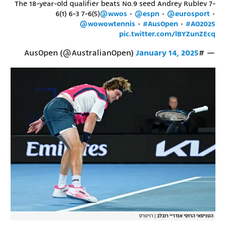
The 18-year-old qualifier beats No.9 seed Andrey Rublev 7-
6(1) 6-3 7-6(5)
@wwos
•
@espn
•
@eurosport
•
@wowowtennis
•
#AusOpen
•
#AO2025
pic.twitter.com/lBYZunZEcq
January 14, 2025
— #AusOpen (@AustralianOpen)
הטניסאי הרוסי אנדריי רובלב
|
רויטרס