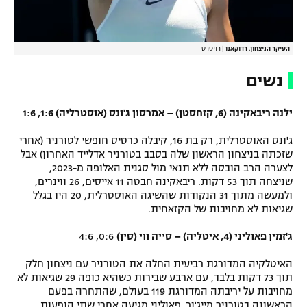
העיקר הניצחון. רדוקאנו
|
רויטרס
נשים
ילנה ריבאקינה (6, קזחסטן) – אמרסון ג'ונס (אוסטרליה) 1:6, 1:6
ג'ונס האוסטרלית, רק בת 16, קיבלה כרטיס חופשי לטורניר (אחרי
שזכתה בניצחון הראשון שלה בסבב בטורניר אדלייד האחרון) אבל
לצערה הרב הובסה ללא תנאי מול סגנית האלופה מ-2023,
שניצחה תוך 53 דקות. ריבאקינה חבטה 11 אייסים, 26 ווינרים,
ולמעשה מתוך 31 הנקודות שהשיגה האוסטרלית, 20 היו בגלל
שגיאות לא מחויבות של הקזאחית.
ג'זמין פאוליני (4, איטליה) – סייה ווי (סין)
0:6, 4:6
האיטלקיה המדורגת רביעית החלה את הטורניר עם ניצחון חלק
תוך 73 דקות בלבד, עם ארבע שבירות כשהיא כופה 29 שגיאות לא
מחויבות על יריבתה המדורגת 119 בעולם, שהתחרה בפעם
הראשונה בטורניר מייג'ור. פאוליני מגיעה אחרי שתי הופעות