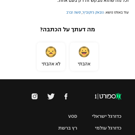
וכל מה שהוא מבקש זה רק פעם אחת.
עוד באותו נושא:
נובאק ג'וקוביץ'
,
סשה זברב
מה דעתך על הכתבה?
אהבתי
לא אהבתי
כדורגל ישראלי
VOD
כדורגל עולמי
רץ ברשת
ליגת העל