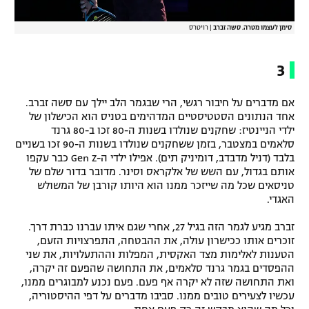
סימן לעצמו מטרה. סשה זברב
|
רויטרס
3
אם מדברים על חיבור רגשי, הרי שבגמר הלב יילך עם סשה זברב.
אחד הנתונים הסטטיסטיים המדהימים בטניס הוא הכישלון של
ילדי הניינטיז: שחקנים שנולדו בשנות ה-80 זכו ב-80 גרנד
סלאמים במצטבר, בזמן ששחקנים שנולדו בשנות ה-90 זכו בשניים
בלבד (דניל מדבדב, דומיניק תים). אפילו ילדי ה-Gen Z כבר עקפו
אותם בגדול, עם השש של אלקראס וסינר. מדובר בדור שלם של
טניסאים שכל מה שייזכר ממנו הוא היותו קורבן של המשולש
האגדי.
זברב מגיע לגמר הזה בגיל 27, אחרי שגם איתו עברנו כברת דרך.
זוכרים אותו ככישרון עולה, את ההבטחה, התפרצויות הזעם,
הטענות לאלימות מצד האקסית, המפלות וההתעלויות, את שני
ההפסדים בגמר גרנד סלאמים, את התחושה שהפעם זה יקרה,
ואת התחושה שזה לא יקרה אף פעם. פעם נכנע למבוגרים ממנו,
עכשיו לצעירים טובים ממנו. סביבו מדברים על דפי ההיסטוריה,