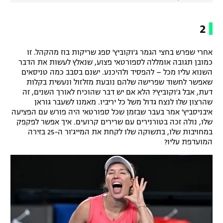
2
אחרי שפרש בחצי הגמר ג'וקוביץ' ספג שריקות בוז מהקהל. זו
כמובן תגובה אומללה לספורטאי פצוע, שנאלץ לעשות את הדבר
השנוא עליו מכל – להפסיד ולהיכנע. ישנם בסבב כמה טניסאים
שאפשר לחשוד שפרישה שלהם נובעת מזלזול ונעשית בקלות
דעת, אבל ג'וקוביץ'? הלא אם יש דבר שהוכיח לאורך השנים, זה
שהרצון שלו לנצח גדול משל כל יריביו. מאמנו לשעבר גוראן
איבניסביץ' אמר בעבר שבזמן שכל ספורטאי היה פורש עם הפציעה
שלו, נולה זכה בטורנירים עם שרירים קרועים. איך אפשר לפקפק
במחויבות שלו, בתשוקה שלו לקחת את המייג'ור ה-25 בזירה
המועדפת עליו?