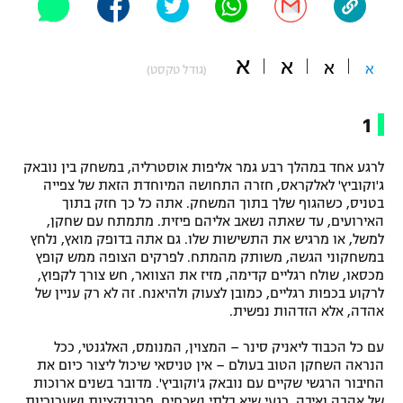
"מחצית בשכונה" – פודקאסט
אופניים
א
א
א
א
(גודל טקסט)
ספורט מוטורי
משתתפים וזוכים בפרסים
1
כדורמים
תקנון משתתפים וזוכים בפרסים
טניס
פוטבול אמריקאי NFL
לרגע אחד במהלך רבע גמר אליפות אוסטרליה, במשחק בין נובאק
תקנון עבור פעילות אלקטרה
ג'וקוביץ' לאלקראס, חזרה התחושה המיוחדת הזאת של צפייה
בטניס, כשהגוף שלך בתוך המשחק. אתה כל כך חזק בתוך
גיימינג E-Sports
בייסבול MLB
האירועים, עד שאתה נשאב אליהם פיזית. מתמתח עם שחקן,
תקנון עבור פעילות ספורט 1 – "מרלן"
למשל, או מרגיש את התשישות שלו. גם אתה בדופק מואץ, נלחץ
ספורט אתגרי ואקסטרים
במשחקוני הגשה, משותק מהמתח. לפרקים הצופה ממש קופץ
תנאי שימוש
מכסאו, שולח רגליים קדימה, מזיז את הצוואר, חש צורך לקפוץ,
לרקוע בכפות רגליים, כמובן לצעוק ולהיאנח. זה לא רק עניין של
אומנויות לחימה
אהדה, אלא הזדהות נפשית.
מדיניות פרטיות
גיימינג E-Sports
עם כל הכבוד ליאניק סינר – המצוין, המנומס, האלגנטי, ככל
הנראה השחקן הטוב בעולם – אין טניסאי שיכול ליצור כיום את
תקנון פעילות ספורט 1
החיבור הרגשי שקיים עם נובאק ג'וקוביץ'. מדובר בשנים ארוכות
של אהבה ואיבה, רגעי שיא בלתי נשכחים, פרובוקציות ושערוריות.