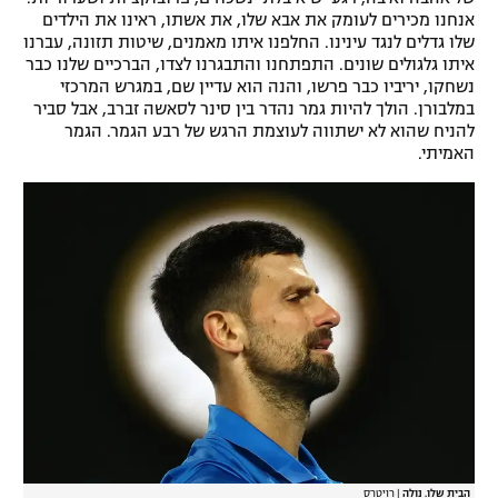
אנחנו מכירים לעומק את אבא שלו, את אשתו, ראינו את הילדים
רשיון להקרנה פומבית לבית עסק
שלו גדלים לנגד עינינו. החלפנו איתו מאמנים, שיטות תזונה, עברנו
איתו גלגולים שונים. התפתחנו והתבגרנו לצדו, הברכיים שלנו כבר
הצטרפות לחבילת הערוצים
נשחקו, יריביו כבר פרשו, והנה הוא עדיין שם, במגרש המרכזי
במלבורן. הולך להיות גמר נהדר בין סינר לסאשה זברב, אבל סביר
להניח שהוא לא ישתווה לעוצמת הרגש של רבע הגמר. הגמר
לוח דרושים – ג'ובנט
האמיתי.
תגיות
המגזין
הבית שלו. נולה
|
רויטרס