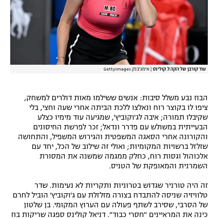
עוד קורבן של הקהל. קולינס
|
אימג'בנק GettyImages
הבוז נבע משלל סיבות: אנשים ששילמו מאות דולרים למשחק,
ציפו לו בקוצר רוח ונאלצו ללכת הביתה אחרי שעה וחצי, בלי
שקיבלו תמורה; איבה לג'וקוביץ', שמגיעה עוד מימיו כצלע
הבעייתית במשולש עם פדרר ונדאל; זכר לפרשת החיסונים
והקורונה אחרי הסאגה המשפטית והגירוש המשפיל, והתחושה
שזלזל ברשויות המקומיות; ואולי זה שילוב של הכל, יחד עם
אלכוהול וגסות רוח, כחלק ממגמה שמשנה את המסורת
השמרנית והמאופקת של הטניס.
זה היה טורניר שגדוש בטרוניות ותקריות לא נעימות. שדר
טלוויזיה שניסה להתבדח בצורה מזלזלת עם ג'וקוביץ' הוביל לחרם
של הסרבי, שסירב לשתף פעולה עם הערוץ המקומי. בן שלטון
כינה את המראיינים "חסרי כבוד". דניאל קולינס ספגה שריקות בוז