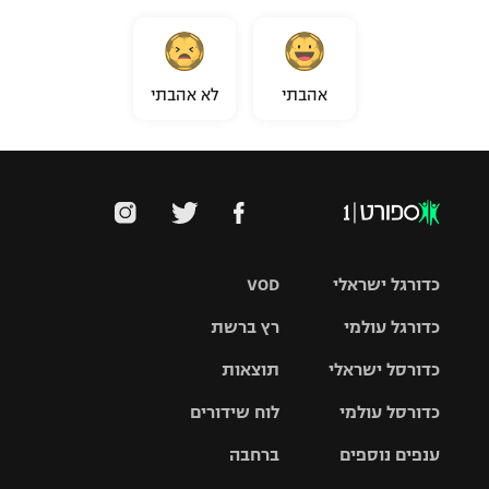
אהבתי
לא אהבתי
כדורגל ישראלי
VOD
כדורגל עולמי
רץ ברשת
ליגת העל
כדורסל ישראלי
תוצאות
ליגת
ליגה לאומית
האלופות
כדורסל עולמי
לוח שידורים
ליגת ווינר
סל
גביע הטוטו
ענפים נוספים
ברחבה
ליגה
NBA
אירופית