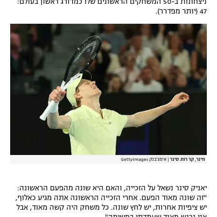
ניצחונות ב-50 המשחקים הראשונים שלו כמדורג ראשון בעולם:
47 (יותר מפדרר).
רשיון להקרנה פומבית לבית עסק
הצטרפות לחבילת הערוצים
לוח דרושים – ג'ובנט
תגיות
המגזין
ווינר, קר רוח. סינר
|
אימג'בנק GettyImages
יאניק סינר נשאל על הזכייה, והאם היא שונה מהפעם הראשונה:
"זה שונה מאוד הפעם. אחרי הזכייה הראשונה אתה מגיע כאלוף,
יש ציפיות אחרות, יש לחץ שונה. כל משחק היה קשה מאוד, אבל