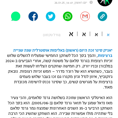
יום ראשון, 14:47, 26.01.25
"מחצית בשכונה" – פודקאסט
אופניים
ספורט מוטורי
משתתפים וזוכים בפרסים
א
א
א
א
(גודל טקסט)
כדורמים
תקנון משתתפים וזוכים בפרסים
טניס
פוטבול אמריקאי NFL
יאניק סינר זכה היום (ראשון) באליפות אוסטרליה שנה שנייה
תקנון עבור פעילות אלקטרה
ברציפות
, והפך בסך הכל לשחקן החמישי שמצליח להשלים שלוש
גיימינג E-Sports
זכיות רצופות בגרנד סלאם על משטח קשה, אחרי הגביעים ב-2024
בייסבול MLB
תקנון עבור פעילות ספורט 1 – "מרלן"
במלבורן ובניו יורק. רק חמישה שחקנים הצליחו לעשות זאת
בעבר, כשהשיא הוא של רוג'ר פדרר – חמש זכיות רצופות. נובאק
ספורט אתגרי ואקסטרים
ג'וקוביץ', איוון לנדל וג'ון מקנרו גם זכו בעבר שלוש פעמים
תנאי שימוש
ברציפות על מגרשים קשים, כך שסינר נכנס לרשימה מכובדת
אומנויות לחימה
מאוד.
מדיניות פרטיות
הוא האיטלקי הראשון שזוכה בשלושה גרנד סלאמים, והכי צעיר
גיימינג E-Sports
מאז נדאל שמגן על תואר גרנד סלאם (ב-2005/06). הוא בסך הכל
השחקן הרביעי ב-35 השנים האחרונות שמנצח גמר גרנד סלאם
תקנון פעילות ספורט 1
בלי שתהיה מולו אפשרות שבירה. הוא השחקן שהשיג הכי הרבה