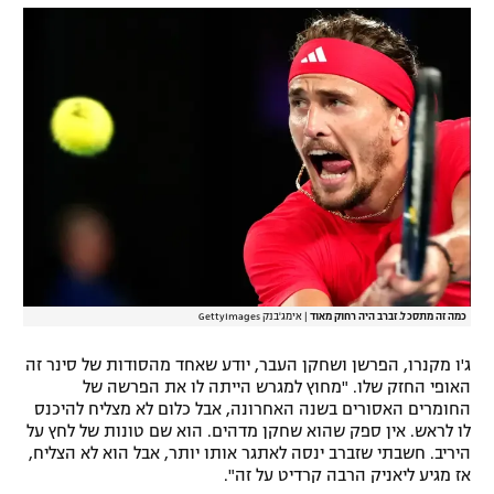
כמה זה מתסכל. זברב היה רחוק מאוד
|
אימג'בנק GettyImages
ג'ו מקנרו, הפרשן ושחקן העבר, יודע שאחד מהסודות של סינר זה
האופי החזק שלו. "מחוץ למגרש הייתה לו את הפרשה של
החומרים האסורים בשנה האחרונה, אבל כלום לא מצליח להיכנס
לו לראש. אין ספק שהוא שחקן מדהים. הוא שם טונות של לחץ על
היריב. חשבתי שזברב ינסה לאתגר אותו יותר, אבל הוא לא הצליח,
אז מגיע ליאניק הרבה קרדיט על זה".