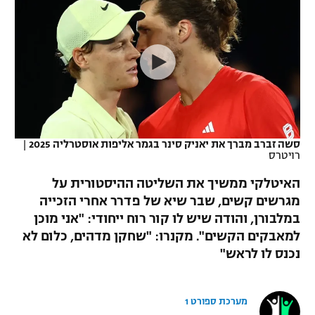
כדורסל נשים
נבחרת ישראל
יורוליג
ליגה ספרדית
טניס
VOD
מכבי תל אביב
מכבי חיפה
יורוקאפ
ליגה איטלקית
כדוריד
הפועל חולון
בית"ר ירושלים
רץ ברשת
ליגה צרפתית
כדורעף
הפועל ירושלים
מכבי תל אביב
ליגה הולנדית
שחייה
תוצאות
סשה זברב מברך את יאניק סינר בגמר אליפות אוסטרליה 2025
|
דני אבדיה
הפועל תל אביב
רויטרס
ליגה טורקית
ג'ודו
האיטלקי ממשיך את השליטה ההיסטורית על
הפועל חיפה
לוח שידורים
מגרשים קשים, שבר שיא של פדרר אחרי הזכייה
ליגה סינית
אגרוף
במלבורן, והודה שיש לו קור רוח ייחודי: "אני מוכן
הפועל באר שבע
ליגה ברזילאית
למאבקים הקשים". מקנרו: "שחקן מדהים, כלום לא
ברחבה
ספורט אולימפי
נכנס לו לראש"
מכבי נתניה
ליגות נוספות
UFC
"מעל הליגה" – פודקאסט
בני יהודה
מערכת ספורט 1
היאבקות WWE