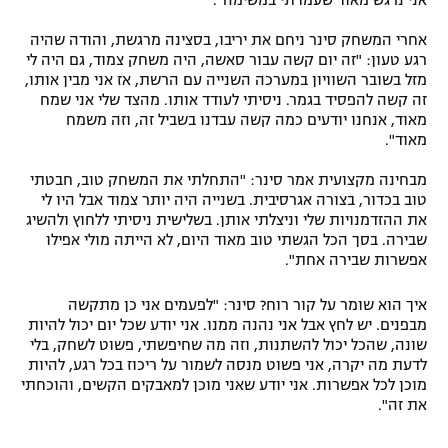
אני נרגש מאוד שעמדתי במשימה".
אחרי המשחק סינר ניחם את יריבו, בסצינה מרגשת, והודה שהיה
רגע טעון: "זה יום קשה עבור סאשה, היה משחק צמוד, גם היה לי
מזל בשובר השוויון במערכה השנייה עם הרשת, אז אני מבין אותו,
זה קשה להפסיד בגמר. ניסיתי לעודד אותו. מהצד שלי אני שמח
מאוד, אנחנו יודעים כמה קשה עבדנו בשביל זה, וזה משמח
מאוד".
מבחינה מקצועית אמר סינר: "התחלתי את המשחק טוב, חבטתי
טוב בכדור, בצורה אגרסיבית. בשנייה היה יותר צמוד אבל היו לי
את ההזדמנויות שלי וניצלתי אותן. בשלישית ניסיתי ללחוץ ולהשיג
שבירה. בסך הכל הגשתי טוב מאוד היום, לא הייתה מולי אפילו
אפשרות שבירה אחת".
איך הוא שומר על קור רוח? סינר: "לפעמים אני כן מתקשה
מבפנים. יש לחץ אבל אני נהנה ממנו. אני יודע שכל יום יכול להיות
שונה, שהכל יכול להשתנות, וזה מה שחיפשתי, פשוט לשחק, בלי
לדעת מה יקרה, אני פשוט מנסה לשמור על ריכוז בכל רגע, להיות
מוכן לכל אפשרות. אני יודע שאני מוכן למאבקים הקשים, והוכחתי
את זה".