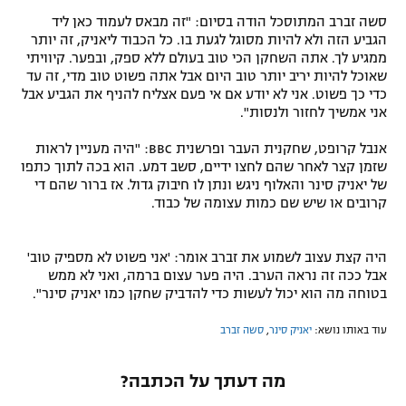
סשה זברב המתוסכל הודה בסיום: "זה מבאס לעמוד כאן ליד
הגביע הזה ולא להיות מסוגל לגעת בו. כל הכבוד ליאניק, זה יותר
ממגיע לך. אתה השחקן הכי טוב בעולם ללא ספק, ובפער. קיוויתי
שאוכל להיות יריב יותר טוב היום אבל אתה פשוט טוב מדי, זה עד
כדי כך פשוט. אני לא יודע אם אי פעם אצליח להניף את הגביע אבל
אני אמשיך לחזור ולנסות".
אנבל קרופט, שחקנית העבר ופרשנית BBC: "היה מעניין לראות
שזמן קצר לאחר שהם לחצו ידיים, סשב דמע. הוא בכה לתוך כתפו
של יאניק סינר והאלוף ניגש ונתן לו חיבוק גדול. אז ברור שהם די
קרובים או שיש שם כמות עצומה של כבוד.
היה קצת עצוב לשמוע את זברב אומר: 'אני פשוט לא מספיק טוב'
אבל ככה זה נראה הערב. היה פער עצום ברמה, ואני לא ממש
בטוחה מה הוא יכול לעשות כדי להדביק שחקן כמו יאניק סינר".
עוד באותו נושא:
יאניק סינר
,
סשה זברב
מה דעתך על הכתבה?