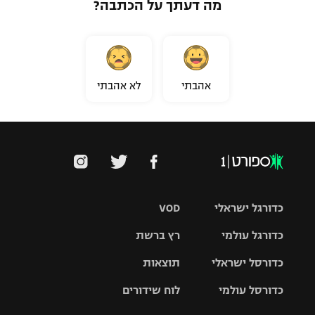
מה דעתך על הכתבה?
אהבתי
לא אהבתי
כדורגל ישראלי
VOD
כדורגל עולמי
רץ ברשת
ליגת העל
כדורסל ישראלי
תוצאות
ליגת
ליגה לאומית
האלופות
כדורסל עולמי
לוח שידורים
ליגת ווינר
סל
גביע הטוטו