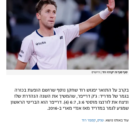
רשיון להקרנה פומבית לבית עסק
הצטרפות לחבילת הערוצים
לוח דרושים – ג'ובנט
תגיות
המגזין
סוף סוף זה יקרה? רוד
|
רויטרס
בקרב על התואר יפגוש רוד שחקן נוסף שרושם הופעת בכורה
בגמר של מדריד: ג'ק דרייפר, שהמשיך את השנה הנהדרת שלו
וניצח את לורנצו מוסטי 3:6, 6:7 (4). דרייפר הוא הבריטי הראשון
שמגיע לגמר במדריד מאז אנדי מארי ב-2016.
עוד באותו נושא:
טניס
,
קספר רוד