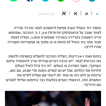
"מחצית בשכונה" – פודקאסט
אופניים
א
א
א
א
(גודל טקסט)
ספורט מוטורי
משתתפים וזוכים בפרסים
קספר רוד העפיל הערב (שישי) לראשונה לגמר טורניר מדריד,
כדורמים
לאחר שגבר על פראנסיסקו סרונדולו 4:6, 5:7. הנורבגי, שמחפש
תקנון משתתפים וזוכים בפרסים
זכייה ראשונה בקריירה בטורניר מאסטרס 1,000, הצליח לצאת
טניס
מבור אחר בור והציל לא פחות מ-15 מתוך 18 אפשרויות השבירה
פוטבול אמריקאי NFL
שהיו ליריבו.
תקנון עבור פעילות אלקטרה
גיימינג E-Sports
בייסבול MLB
בתום שעה ו-54 דקות, הצליח הנורבגי להשלים במשימה ולהשיג
תקנון עבור פעילות ספורט 1 – "מרלן"
את הכרטיס לגמר. "יש הרבה דברים שהייתי צריך להתמודד איתם
כשחקן", חשף המדורג 15 בעולם. "זה כיף גדול לטייל בעולם
ספורט אתגרי ואקסטרים
תנאי שימוש
ולחיות את החלום, אבל יש גם קשיים כמעט מדי שבוע, עם כאב,
עייפות או לחץ כזה או אחר. לא ידעתי אם אצליח לסיים את
אומנויות לחימה
המשחק הזה, הרגשתי כאבים בצלעות כבר בחימום ועליתי למגרש
עם כדורים".
מדיניות פרטיות
גיימינג E-Sports
תקנון פעילות ספורט 1