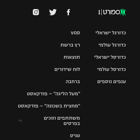
כדורגל ישראלי
VOD
כדורגל עולמי
רץ ברשת
ליגת העל
כדורסל ישראלי
תוצאות
ליגת
ליגה לאומית
האלופות
כדורסל עולמי
לוח שידורים
ליגת ווינר
סל
גביע הטוטו
ענפים נוספים
ברחבה
ליגה
NBA
אירופית
"מעל הליגה" – פודקאסט
ליגה לאומית
ליגיונרים
טניס
יורוליג
ליגה אנגלית
"מחצית בשכונה" – פודקאסט
כדורסל נשים
גביע המדינה
כדוריד
יורוקאפ
ליגה גרמנית
משתתפים וזוכים
בפרסים
מכבי תל
נבחרת
כדורעף
אביב
ישראל
ליגה
טניס
ספרדית