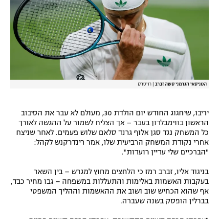
רשיון להקרנה פומבית לבית עסק
הצטרפות לחבילת הערוצים
לוח דרושים – ג'ובנט
תגיות
הטניסאי הגרמני סשה זברב
|
רויטרס
המגזין
יריבו, שיחגוג החודש יום הולדת 30, מעולם לא עבר את הסיבוב
הראשון בווימבלדון בעבר – אך הצליח לשמור על ההגשה לאורך
כל המשחק נגד סגן אלוף גרנד סלאם שלוש פעמים. לאחר שניצח
אחרי נקודת המשחק הרביעית שלו, אמר רינדרקנש לקהל:
"הברכיים שלי עדיין רועדות".
בניגוד אליו, זברב רמז כי הלחצים מחוץ למגרש – בין השאר
בעקבות האשמות באלימות והתעללות במשפחה – גבו מחיר כבד,
אף שהוא הכחיש שוב ושוב את ההאשמות וההליך המשפטי
בברלין הופסק בשנה שעברה.