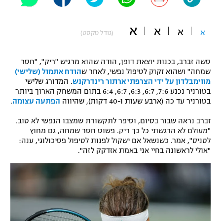
"מחצית בשכונה" – פודקאסט
אופניים
א
א
א
א
(גודל טקסט)
ספורט מוטורי
משתתפים וזוכים בפרסים
סשה זברב, בכנות יוצאת דופן, הודה שהוא מרגיש "ריק", "חסר
כדורמים
שמחה" ושהוא זקוק לטיפול נפשי, לאחר ש
הודח אתמול (שלישי)
תקנון משתתפים וזוכים בפרסים
טניס
מווימבלדון על ידי הצרפתי ארתור רינדרקנש
. המדורג שלישי
פוטבול אמריקאי NFL
בטורניר נכנע 7:6, 6:7, 6:3, 6:7, 6:4 בתום המשחק הארוך ביותר
תקנון עבור פעילות אלקטרה
בטורניר עד כה (ארבע שעות ו-40 דקות), שהיווה
הפתעה עצומה
.
גיימינג E-Sports
בייסבול MLB
זברב נראה שבור בסיום, וסיפר לתקשורת שמצבו הנפשי לא טוב.
תקנון עבור פעילות ספורט 1 – "מרלן"
"מעולם לא הרגשתי כל כך ריק. פשוט חסר שמחה, גם מחוץ
ספורט אתגרי ואקסטרים
לטניס", אמר. כשנשאל אם ישקול לפנות לטיפול פסיכולוגי, ענה:
תנאי שימוש
"אולי לראשונה בחיי אני באמת אזדקק לזה".
אומנויות לחימה
מדיניות פרטיות
גיימינג E-Sports
תקנון פעילות ספורט 1