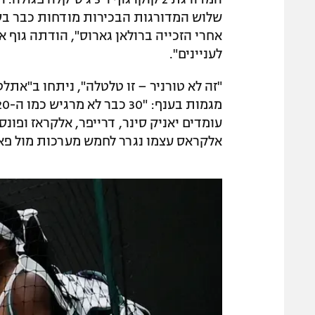
שלוש המדורגות הבכירות מודחות כבר בסי
אחרי הזכייה ברולאן גארוס", הודתה גוף אח
לעניינים".
"זה לא טורניר – זו טלטלה", ניתחו ב"אתלט
עומדים יאניק סינר, דרייפר, אלקראז ופונ
אלקראס עצמו נגרר לחמש מערכות מול פאביו פ