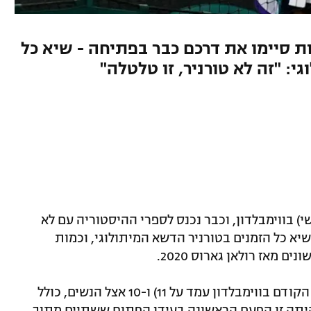
ם ומדורגות סיימו את דרכם כבר בפתיחה - שיא כל
: "זה לא טורניר, זו טלטלה"
) בווימבלדון, וכבר נכנס לספרי ההיסטוריה עם לא
חו – שיא כל הזמנים בטורניר הדשא המיתולוגי, וכמות
מאז רולאן גארוס 2020.
13 מדורגים הודחו בטורניר הגברים (השיא הקודם בווימבלדון עמד על 11) ו-10 אצל הנשים, כולל
3 ג'סיקלה פגולה. היתה זו הפעם הראשונה בעידן הפתוח ששתיים מתוך