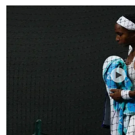
תל אביב
ליגה סינית
חיפה
ליגה ברזילאית
באר שבע
ליגות נוספות
תניה
דה