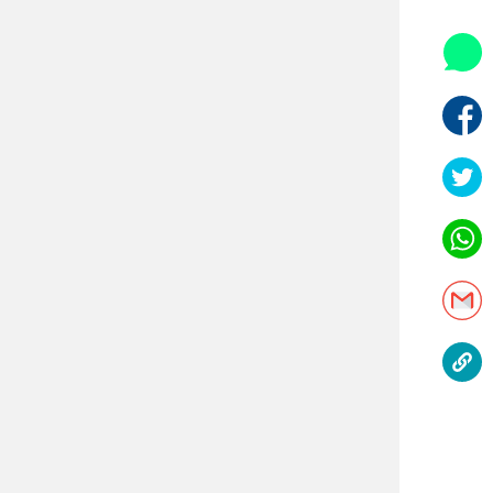
אופניים
ספורט מוטורי
כדורמים
פוטבול אמריקאי NFL
בייסבול MLB
ספורט אתגרי
ואקסטרים
אומנויות לחימה
גיימינג E-Sports