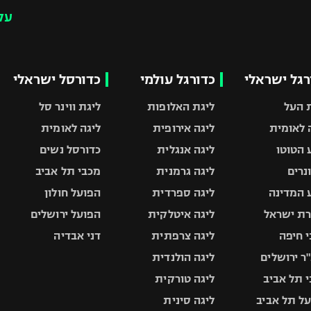
עק
רגל ישראלי
כדורגל עולמי
כדורסל ישראלי
 העל
ליגת האלופות
ליגת ווינר סל
 לאומית
ליגה אירופית
ליגה לאומית
 הטוטו
ליגה אנגלית
כדורסל נשים
ונרים
ליגה גרמנית
מכבי תל אביב
 המדינה
ליגה ספרדית
הפועל חולון
ת ישראל
ליגה איטלקית
הפועל ירושלים
 חיפה
ליגה צרפתית
דני אבדיה
ר ירושלים
ליגה הולנדית
 תל אביב
ליגה טורקית
ל תל אביב
ליגה סינית