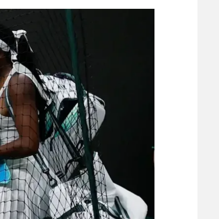
הפועל 
תקנון משתתפים וזוכים בפרסים
הפועל 
תקנון עבור פעילות אלקטרה
הפועל 
תקנון עבור פעילות ספורט 1 – "מרלן"
מכבי נ
טניס
בני יהו
גיימינג E-Sports
תנאי שימוש
מדיניות פרטיות
תקנון פעילות ספורט 1
רשיון להקרנה פומבית לבית עסק
הצטרפות לחבילת הערוצים
לוח דרושים – ג'ובנט
תגיות
המגזין