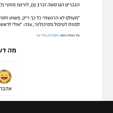
הגברים הם סשה זברב (3), לורנצו מוזטי (7), הולגר רונה (8) ודניל מדבדב (9).
"מעולם לא הרגשתי כל כך ריק. פשוט חסר 
לפנות לטיפול פסיכולוגי, ענה: "אולי לראש
עוד באותו נושא:
ווימבלדון
,
קורי גוף
מה דע
אהבת