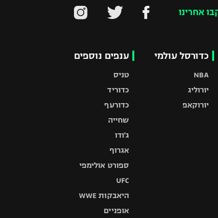
בו אחרינו
כדורסל עולמי
ענפים נוספים
NBA
טניס
יורוליג
כדוריד
יורוקאפ
כדורעף
שחייה
ג'ודו
אגרוף
ספורט אולימפי
UFC
היאבקות WWE
אופניים