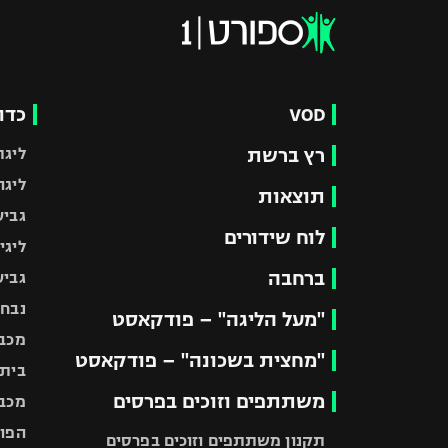
VOD
כדו
רץ ברשת
ליגת
ליגה
תוצאות
גביע
לוח שידורים
ליגי
ברחבה
גביע
נבחר
"מעל הליגה" – פודקאסט
מכבי
"מחצית בשכונה" – פודקאסט
בית"
משתתפים וזוכים בפרסים
מכבי
הפוע
תקנון משתתפים וזוכים בפרסים