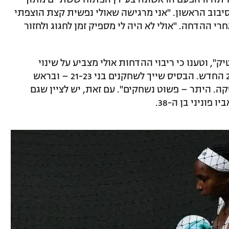
בוב הראשון. "אני מרגישה שאולי נפשית קצת הוצפתי
רי ההדחה. "אולי לא היה לי מספיק זמן לחגוג ולחזור
יק", וטענו כי ריבוי ההדחות אולי מצביע על שינוי
מגמות בענף: "30 כבר לא מרגיש כמו ה-20 החדש. הבסיס שייך לשחקנים בני 21-23 – ובראש
סקה. היתר – פשוט נשחקים". עם זאת, יש לציין שגם
וניני בן ה-38.