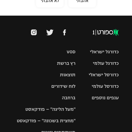
אהבתי
לא אהבתי
כדורגל ישראלי
VOD
כדורגל עולמי
רץ ברשת
ליגת העל
כדורסל ישראלי
תוצאות
ליגת
ליגה לאומית
האלופות
כדורסל עולמי
לוח שידורים
ליגת ווינר
סל
גביע הטוטו
ענפים נוספים
ברחבה
ליגה
NBA
אירופית
"מעל הליגה" – פודקאסט
ליגה לאומית
ליגיונרים
טניס
יורוליג
ליגה אנגלית
"מחצית בשכונה" – פודקאסט
כדורסל נשים
גביע המדינה
כדוריד
יורוקאפ
ליגה גרמנית