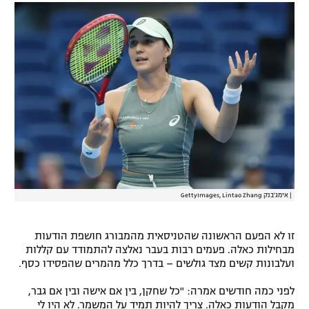
רשיון להקרנה פומבית לבית עסק
הצטרפות לחבילת הערוצים
לוח דרושים – ג'ובנט
תגיות
המגזין
|
אימג'בנק GettyImages, Lintao Zhang
זו לא הפעם הראשונה שהטניסאית מהמבורג חושפת הודעות
מבחילות כאלה. פעמים רבות בעבר נאלצה להתמודד עם קללות
ועלבונות קשים מצד גולשים – בדרך כלל מהמרים שהפסידו כסף.
לפני כמה חודשים אמרה: "כל שחקן, בין אם אישה ובין אם גבר,
מקבל הודעות כאלה. צריך להיות תמיד על המשמר. לא היו לי