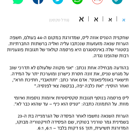
"מחצית בשכונה" – פודקאסט
אופניים
א
א
א
א
(גודל טקסט)
ספורט מוטורי
משתתפים וזוכים בפרסים
שחקנית הטניס אווה ליס, שמדורגת במקום ה-44 בעולם, חשפה
כדורמים
הערות שנאה מזעזעות שנכתבו עליה ואליה ברשתות החברתיות.
תקנון משתתפים וזוכים בפרסים
טניס
בסטורי שלה באינסטגרם היא פרסמה קולאז' של תגובות פוגעניות
פוטבול אמריקאי NFL
רבות שהופנו נגדה.
תקנון עבור פעילות אלקטרה
בהודעה מבחילה אחת נכתב: "אני מקווה שלעולם לא תדרכי שוב
גיימינג E-Sports
בייסבול MLB
על מגרש טניס, את זונה חסרת כישרון ומוערכת יתר על המידה.
תקנון עבור פעילות ספורט 1 – "מרלן"
תישארי באונליפאנס". אדם אחר כתב: "תתאבדי, חתיכת חרא",
ספורט אתגרי ואקסטרים
ואחר הוסיף: "את כלבה יפה, בבקשה צאי לפנסיה."
תנאי שימוש
ליס פרסמה בנוסף תגובות סקסיסטיות איומות נוספות ואיומי
אומנויות לחימה
מוות. על התמונה כתבה: "טניס הוא כיף – עד שהוא כבר לא".
מדיניות פרטיות
גיימינג E-Sports
הערות השנאה נחשפו לאחר הפסדה של הגרמנייה בת ה-23
בשמינית גמר טורניר בטוקיו, שם הפסידה לוויקטוריה מבוקו,
תקנון פעילות ספורט 1
המדורגת תשיעית, תוך 55 דקות בלבד – 6:1, 6:1.