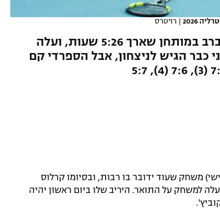
ה 2026
|
רויטרס
קרלוס אלקראס גבר על סשה זברב במותחן שארך 5:26 שעות, ועלה
י כבר הגיש לניצחון, אבל הספרדי קם
יפקה הבוקר (שישי) משחק שעוד ידובר בו רבות, ובסיומו קרלוס
לה למשחק על התואר. היריב שלו ביום ראשון יהיה
ביץ'.