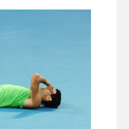
משתתפים וזוכים בפרסים
מכבי ת
הפועל 
תקנון משתתפים וזוכים בפרסים
הפועל 
תקנון עבור פעילות אלקטרה
הפועל 
תקנון עבור פעילות ספורט 1 – "מרלן"
מכבי נ
טניס
בני יהו
גיימינג E-Sports
תנאי שימוש
מדיניות פרטיות
תקנון פעילות ספורט 1
רשיון להקרנה פומבית לבית עסק
הצטרפות לחבילת הערוצים
לוח דרושים – ג'ובנט
תגיות