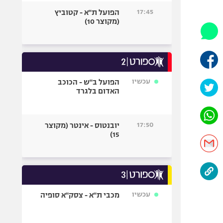
היאבקות WWE
17:45
הפועל ת"א - קטוביץ
אופניים
(מקוצר 10)
ספורט מוטורי
כדורמים
פוטבול אמריקאי NFL
בייסבול MLB
עכשיו
הפועל ב"ש - הכוכב
האדום בלגרד
ספורט אתגרי
ואקסטרים
אומנויות לחימה
17:50
יובנטוס - אינטר (מקוצר
גיימינג E-Sports
15)
עכשיו
מכבי ת"א - צסק"א סופיה