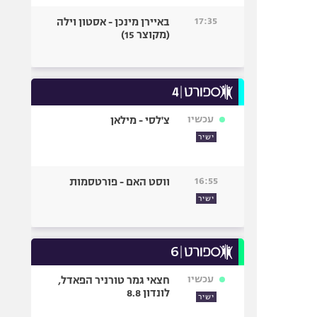
17:35
באיירן מינכן - אסטון וילה
(מקוצר 15)
עכשיו
צ'לסי - מילאן
ישיר
16:55
ווסט האם - פורטסמות
ישיר
עכשיו
חצאי גמר טורניר הפאדל,
לונדון 8.8
ישיר