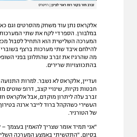
זברב חזר בקור רוח ראוי לציון
|
רויטרס
אלקראס נתן עוד משחק מהסרטים וגם כאבי
במלבורן. הספרדי לקח את שתי המערכות ה
המערכה השלישית הוא התחיל לסבול מכאב 
להילחם איבד שתי מערכות ברצף בשוברי ש
מה שהרגיז את זברב שהתלונן בפני השופט
בהתכווצויות שרירים.
ועדיין, אלקראס לא נשבר. למרות התנועה 
חבטות נקיות, שינויי קצב, דרופ שוטים מ
זברב עלה ליתרון מוקדם, אבל אלקראס חז
העשירי כשהקהל ברוד לייבר ארנה בטירוף,
של הטורניר.
"אני תמיד אומר שצריך להאמין בעצמך –
בסיום, "התקשיתי באמצע המערכה השלישי