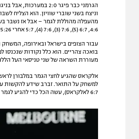
הגרמני כבר פיגר 2:0 במערכ
וניצח בשני שוברי שוויון. הוא הצליח לשב
מהעפלה מהוללת לגמר – אבל אז נשבר בע
4:6, 6:7 (5), 7:6 (3), 7:6 (4), 5:7 אחרי 5:26 שעות.
עבור הצופים בישראל ובאירופה, המשחק ה
בואכה צהריים. הוא כלל נקודות שנכנסו ל
מעוררת השראה של שני טניסאי העל הללו,
אלקראס שהגיע לחצי הגמר במלבורן לראשו
למשחק על התואר. זברב שידע להקשות על
6:7 לאלקראס), עשה הכל כדי להגיע לגמר שנה שנייה ברציפות – היה קרוב והתרסק.