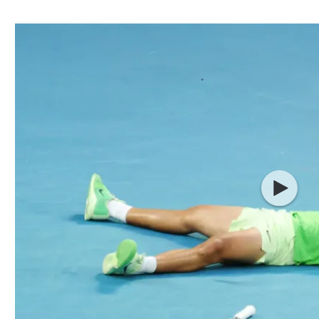
ל אביב
ליגה טורקית
תל אביב
ליגה סינית
חיפה
ליגה ברזילאית
באר שבע
ליגות נוספות
תניה
דה