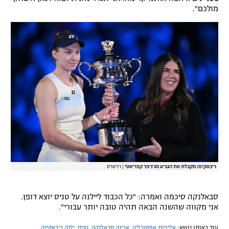
מולכם".
רשיון להקרנה פומבית לבית עסק
הצטרפות לחבילת הערוצים
לוח דרושים – ג'ובנט
תגיות
המגזין
ריבאקינה מקבלת את הגביע מג'ניפר קפריאטי
|
רויטרס
סבאלנקה סיכמה ואמרה: "כל הכבוד ליילנה על טניס יוצא דופן.
אני מקווה שהשנה הבאה תהיה טובה יותר עבורי".
עוד באותו נושא:
אליפות אוסטרליה
,
ארינה סבאלנקה
,
טניס
,
ילנה ריבאקינה