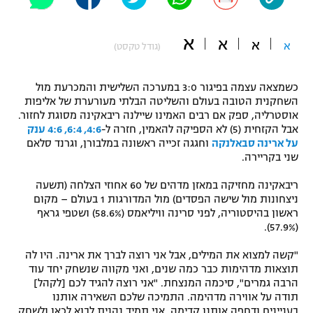
"מחצית בשכונה" – פודקאסט
אופניים
א
א
א
א
(גודל טקסט)
ספורט מוטורי
משתתפים וזוכים בפרסים
כשמצאה עצמה בפיגור 3:0 במערכה השלישית והמכרעת מול
כדורמים
השחקנית הטובה בעולם והשליטה הבלתי מעורערת של אליפות
תקנון משתתפים וזוכים בפרסים
טניס
אוסטרליה, ספק אם רבים האמינו שיילנה ריבאקינה מסוגת לחזור.
פוטבול אמריקאי NFL
אבל הקזחית (5) לא הספיקה להאמין, חזרה ל-
4:6, 6:4, 4:6 ענק
תקנון עבור פעילות אלקטרה
על ארינה סבאלנקה
וחגגה זכייה ראשונה במלבורן, וגרנד סלאם
שני בקריירה.
גיימינג E-Sports
בייסבול MLB
תקנון עבור פעילות ספורט 1 – "מרלן"
ריבאקינה מחזיקה במאזן מדהים של 60 אחוזי הצלחה (תשעה
ספורט אתגרי ואקסטרים
ניצחונות מול שישה הפסדים) מול המדורגות 1 בעולם – מקום
תנאי שימוש
ראשון בהיסטוריה, לפני סרינה וויליאמס (58.6%) ושטפי גראף
(57.9%).
אומנויות לחימה
מדיניות פרטיות
"קשה למצוא את המילים, אבל אני רוצה לברך את ארינה. היו לה
גיימינג E-Sports
תוצאות מדהימות כבר כמה שנים, ואני מקווה שנשחק יחד עוד
הרבה גמרים", סיכמה המנצחת. "אני רוצה להגיד לכם [לקהל]
תקנון פעילות ספורט 1
תודה על אווירה מדהימה. התמיכה שלכם השאירה אותנו
בעניינים ודחפה אותנו קדימה. אני תמיד נהנית לבוא לכאן ולשחק