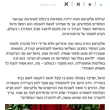
א
א
א
א
(גודל טקסט)
"מחצית בשכונה" – פודקאסט
אופניים
קרלוס אלקראס חווה ירידה מסוימת ביכולת לאחרונה עם שני
ספורט מוטורי
משתתפים וזוכים בפרסים
הפסדים מפתיעים, אך מי שמיהר לצאת להגנתו הוא רפאל נדאל.
הטניסאי האגדי הבהיר כי אין מקום לדאגה סביב המדורג 1 בעולם,
כדורמים
וקרא לשמור על פרופורציות.
תקנון משתתפים וזוכים בפרסים
טניס
אלקראס הודח בחצי גמר אינדיאן וולס על ידי דניל מדבדב ולאחר
פוטבול אמריקאי NFL
מכן הפסיד בסיבוב השלישי במיאמי לסבסטיאן קורדה, תוצאות
תקנון עבור פעילות אלקטרה
שעוררו לא מעט סימני שאלה. למרות זאת, נדאל יצא נגד הביקורת
גיימינג E-Sports
בייסבול MLB
ואמר: "לדאוג בגלל שני הפסדים? זה פשוט לא הגיוני. הוא זכה
תקנון עבור פעילות ספורט 1 – "מרלן"
באליפות אוסטרליה, הוא מספר 1 בעולם – מה, הוא אמור לנצח כל
משחק השנה?".
ספורט אתגרי ואקסטרים
תנאי שימוש
נדאל, שדיבר במהלך טקס בו קיבל תואר דוקטור לשם כבוד
אומנויות לחימה
במדריד, וידע היטב איך להתמודד עם מצבי לחץ בקריירה העשירה
שלו, הדגיש כי אסור לשכוח את ההישגים של אלקראס: "הוא מביא
מדיניות פרטיות
גיימינג E-Sports
הצלחות לספורט הספרדי שלא היינו מדמיינים לפני 30 שנה. צריך
להעריך את מה שהוא עושה, לא להתרכז בשני הפסדים".
תקנון פעילות ספורט 1