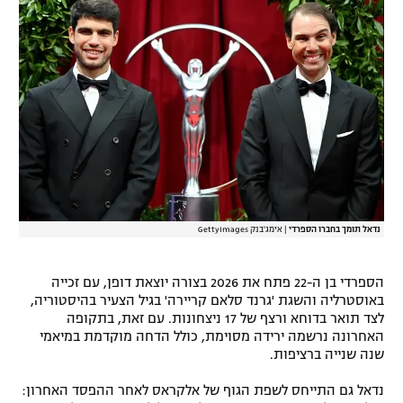
רשיון להקרנה פומבית לבית עסק
הצטרפות לחבילת הערוצים
לוח דרושים – ג'ובנט
תגיות
המגזין
נדאל תומך בחברו הספרדי
|
אימג'בנק GettyImages
הספרדי בן ה-22 פתח את 2026 בצורה יוצאת דופן, עם זכייה
באוסטרליה והשגת 'גרנד סלאם קריירה' בגיל הצעיר בהיסטוריה,
לצד תואר בדוחא ורצף של 17 ניצחונות. עם זאת, בתקופה
האחרונה נרשמה ירידה מסוימת, כולל הדחה מוקדמת במיאמי
שנה שנייה ברציפות.
נדאל גם התייחס לשפת הגוף של אלקראס לאחר ההפסד האחרון: