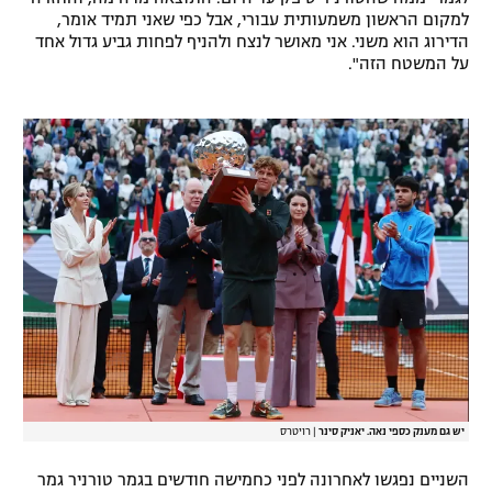
למקום הראשון משמעותית עבורי, אבל כפי שאני תמיד אומר,
רשיון להקרנה פומבית לבית עסק
הדירוג הוא משני. אני מאושר לנצח ולהניף לפחות גביע גדול אחד
על המשטח הזה".
הצטרפות לחבילת הערוצים
לוח דרושים – ג'ובנט
תגיות
המגזין
יש גם מענק כספי נאה. יאניק סינר
|
רויטרס
השניים נפגשו לאחרונה לפני כחמישה חודשים בגמר טורניר גמר