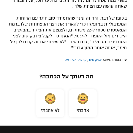
בשרי כמה קשה לגרום לזה לקרות. ברכות על הכל, על העבודה
שאתה עושה עם הצוות שלך".
בסופו של דבר, היה זה סינר שהתמודד טוב יותר עם הרוחות
המערבוליות במונאקו כדי להאריך את רצף הניצחונות שלו ברמת
המאסטרס 1000 ל-22 משחקים, ולצמצם את הפיגור במפגשים
הישירים מול הספרדי ל-10:7. "הגענו כדי לקבל פידבק טוב לפני
הטורנירים הגדולים", סיכם סינר. "לא עשיתי את זה קודם לכן על
חימר, אז זה אומר המון עבורי".
עוד באותו נושא:
יאניק סינר
,
קרלוס אלקראס
מה דעתך על הכתבה?
אהבתי
לא אהבתי