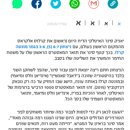
"מחצית בשכונה" – פודקאסט
אופניים
א
א
א
א
(גודל טקסט)
ספורט מוטורי
משתתפים וזוכים בפרסים
כדורמים
יאניק סינר האיטלקי הדיח היום (ראשון) את קרלוס אלקראס
תקנון משתתפים וזוכים בפרסים
טניס
מהמקום הראשון בעולם, עם
ניצחון 6:7 (5), 3:6 בגמר מונטה
קרלו
. בכך קטף סינר את תואר המאסטרס הראשון שלו על משטח
פוטבול אמריקאי NFL
תקנון עבור פעילות אלקטרה
החימר והמשיך את השליטה שלו בסבב.
גיימינג E-Sports
בייסבול MLB
הניצחון חתם ריצה יוצאת דופן עבור סינר, שהפך לשחקן השני
תקנון עבור פעילות ספורט 1 – "מרלן"
בלבד בהיסטוריה שזוכה ב"דאבל סאנשיין" (אינדיאן וולס ומיאמי)
ספורט אתגרי ואקסטרים
ובמונטה קרלו באותה עונה, הישג שבו החזיק עד כה רק נובאק
תנאי שימוש
דג'וקוביץ' (2015). זהו תואר המאסטרס 1000 הרביעי ברציפות של
האיטלקי, לאחר הזכיות בפריז, אינדיאן וולס ומיאמי, ותואר
אומנויות לחימה
המאסטרס השמיני שלו בסך הכל.
מדיניות פרטיות
גיימינג E-Sports
"הגענו לכאן רק כדי לנסות לצבור כמה שיותר משחקים לפני
הטורנירים הגדולים הבאים. היום שנינו הצגנו רמה גבוהה מאוד",
תקנון פעילות ספורט 1
אמר סינר בראיון על המגרש. "הייתה מעט רוח, תנאים שונים
לגמרי ממה שהטורניר סיפק עד היום. התוצאה מדהימה, והחזרה