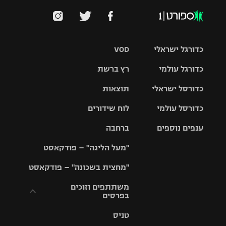
כדורגל ישראלי
VOD
כדורגל עולמי
רץ ברשת
ליגת העל
כדורסל ישראלי
תוצאות
ליגת
ליגה לאומית
האלופות
כדורסל עולמי
לוח שידורים
ליגת ווינר
סל
גביע הטוטו
ענפים נוספים
ברחבה
ליגה
NBA
אירופית
"מעל הליגה" – פודקאסט
ליגה לאומית
ליגיונרים
טניס
יורוליג
ליגה אנגלית
"מחצית בשכונה" – פודקאסט
כדורסל נשים
גביע המדינה
כדוריד
יורוקאפ
ליגה גרמנית
משתתפים וזוכים
בפרסים
מכבי תל
נבחרת
כדורעף
אביב
ישראל
ליגה
טניס
ספרדית
תקנון משתתפים