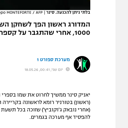
המגזין
בלתי ניתן להכנעה. סינר
|
ippo MONTEFORTE / AFP
המדורג ראשון הפך לשחקן השני
1000, אחרי שהתגבר על קספר רוד בגמר רומא. וזה לא הכל
מערכת ספורט 1
יום שני, 00:41, 18.05.26
יאניק סינר ממשיך לחרוט את שמו בספרי 
(ראשון) בטורניר רומא לראשונה בקריירה
להפסיד אף מערכה בגמרים.