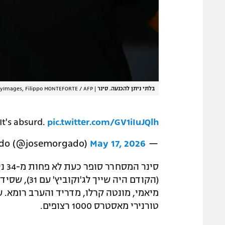
בלתי ניתן להכנעה. סינר
|
tyImages, Filippo MONTEFORTE / AFP
It's absurd.
pic.twitter.com/GV1iIuJQlh
May 17, 2026
— José Morgado (@josemorgado)
סינ
(הקודם היה ש
מיאמי, מונטה קרלו, מדריד והערב רומא.
טורנירי מאסטרס 1000 רצופים.