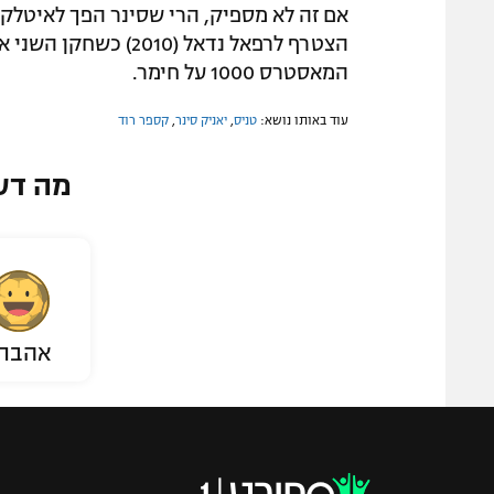
הצטרף לרפאל נדאל (10
המאסטרס 1000 על חימר.
עוד באותו נושא:
טניס
,
יאניק סינר
,
קספר רוד
מה דע
אהבת