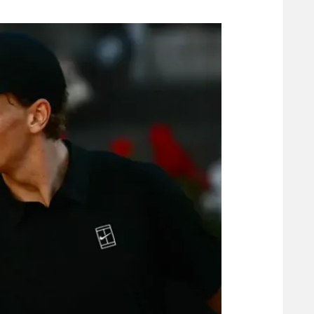
משתתפים וזוכים בפרסים
מכבי ת
הפועל 
תקנון משתתפים וזוכים בפרסים
הפועל 
תקנון עבור פעילות אלקטרה
הפועל 
תקנון עבור פעילות ספורט 1 – "מרלן"
מכבי נ
טניס
בני יהו
גיימינג E-Sports
תנאי שימוש
מדיניות פרטיות
תקנון פעילות ספורט 1
רשיון להקרנה פומבית לבית עסק
הצטרפות לחבילת הערוצים
לוח דרושים – ג'ובנט
תגיות