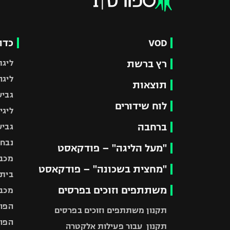
VOD
כדו
רץ ברשת
ליגת
ליגה
תוצאות
גביע
לוח שידורים
ליגי
ברחבה
גביע
נבחר
"מעל הליגה" – פודקאסט
מכבי
"מחצית בשכונה" – פודקאסט
בית"
משתתפים וזוכים בפרסים
מכבי
הפוע
תקנון משתתפים וזוכים בפרסים
הפוע
תקנון עבור פעילות אלקטרה