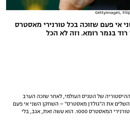
GettyImages, Fil
 אי פעם שזוכה בכל טורנירי מאסטרס
ההיסטוריה של הטניס העולמי, לאחר שזכה הערב
 והשלים את ה"גולדן מאסטרס" – השחקן השני אי פעם
(אחרי נובאק ג'וקוביץ') שזוכה בכל תשעת טורנירי המאסטרס 1000. הוא עשה זאת, אגב, בלי