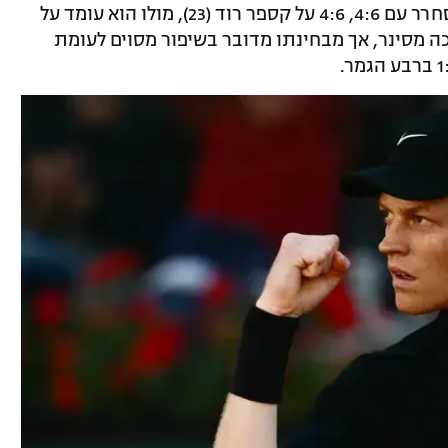
המדורג ראשון בעולם המשיך בכושרו המסחרר עם 4:6, 4:6 על קספר רוד (23), מולו הוא עומד על
 מערכה מסינר, אך מבחינתו מדובר בשיפור מסוים לעומת