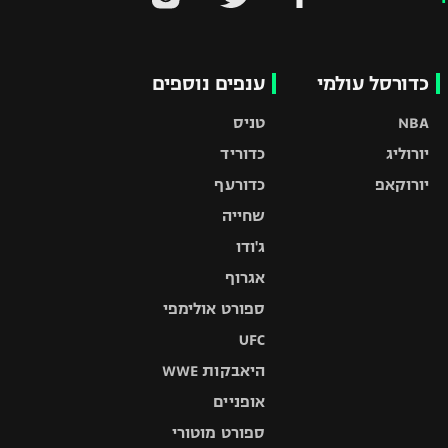
כדורסל עולמי
ענפים נוספים
NBA
טניס
יורוליג
כדוריד
יורוקאפ
כדורעף
שחייה
ג'ודו
אגרוף
ספורט אולימפי
UFC
היאבקות WWE
אופניים
ספורט מוטורי