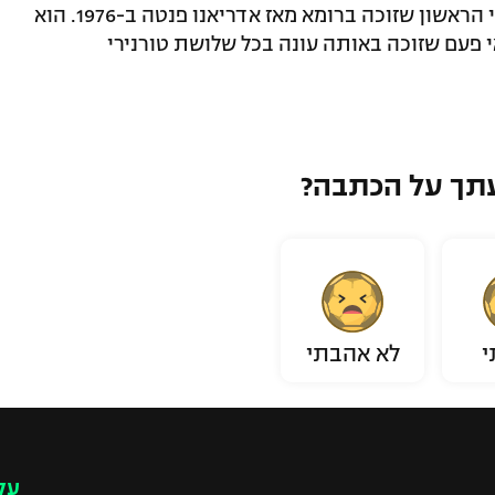
אם זה לא מספיק, הרי שסינר הפך לאיטלקי הראשון שזוכה ברומא מאז אדריאנו פנטה ב-1976. הוא
20) כשחקן השני אי פעם שזוכה באותה עונה בכל שלושת טורנירי
תך על הכתבה?
י
לא אהבתי
עק