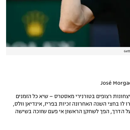
Get
ר המסחרר סופר כעת לא פחות מ-34 ניצחונות רצופים בטורנירי מאסטרס – שיא כל הזמנים
ייך לג'וקוביץ' עם 31), שסידרו לו בחצי השנה האחרונה זכיות בפריז, אינדיאן וולס,
 על הדרך, הפך לשחקן הראשון אי פעם שזוכה בשישה