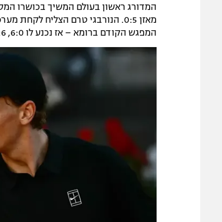
מאזן 0:5. הנורבגי טרם הצליח לקחת
המפגש הקודם ברומא – אז נכנע לו 6:0, 1:6 ברבע הגמר.