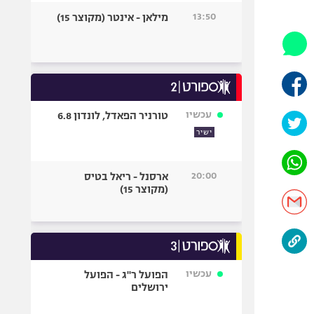
היאבקות WWE
13:50
מילאן - אינטר (מקוצר 15)
אופניים
ספורט מוטורי
כדורמים
פוטבול אמריקאי NFL
בייסבול MLB
עכשיו
טורניר הפאדל, לונדון 6.8
ספורט אתגרי
ישיר
ואקסטרים
אומנויות לחימה
20:00
ארסנל - ריאל בטיס
גיימינג E-Sports
(מקוצר 15)
עכשיו
הפועל ר"ג - הפועל
ירושלים