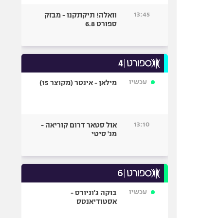
13:45
וואלה! תיקתקנו - מבזק
ספורט 6.8
עכשיו
מילאן - אינטר (מקוצר 15)
13:10
אול סטאר דרום קוריאה -
מנ' סיטי
עכשיו
בוקה ג'וניורס -
אסטודיאנטס