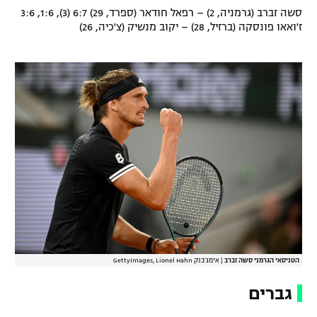
סשה זברב (גרמניה, 2) – רפאל חודאר (ספרד, 29) 6:7 (3), 1:6, 3:6
רשיון להקרנה פומבית לבית עסק
ז'ואאו פונסקה (ברזיל, 28) – יקוב מנשיק (צ'כיה, 26)
הצטרפות לחבילת הערוצים
לוח דרושים – ג'ובנט
תגיות
המגזין
הטניסאי הגרמני סשה זברב
|
אימג'בנק GettyImages, Lionel Hahn
גברים