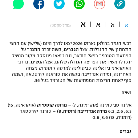
"מחצית בשכונה" – פודקאסט
אופניים
א
א
א
א
(גודל טקסט)
ספורט מוטורי
משתתפים וזוכים בפרסים
כדורמים
רבעי הגמר ברולאן גארוס 2026 יצאו לדרך היום (שלישי) עם החצי
תקנון משתתפים וזוכים בפרסים
טניס
התחתון של ההגרלות. אצל ה
גברים
, סשה זברב התגבר על
הפתעת הטורניר רפאל חודאר, וגם ז'ואאו פונסקה ויקוב מנשיק
פוטבול אמריקאי NFL
תקנון עבור פעילות אלקטרה
ינסו להמשיך את הפריצה הגדולה שלהם. אצל ה
נשים
, בדרבי
האוקראיני בין אלינה סביטולינה למרטה קוסטיוק ניצחה
גיימינג E-Sports
בייסבול MLB
האחרונה, ומירה אנדרייבה פגשה את סוראנה קירסטאה, ושמה
תקנון עבור פעילות ספורט 1 – "מרלן"
סוף לאחת הריצות המפתיעות של הטורניר בגיל 36.
ספורט אתגרי ואקסטרים
תנאי שימוש
נשים
אומנויות לחימה
אלינה סביטולינה (אוקראינה, 7) –
מרתה קוסטיוק
(אוקראינה, 15)
6:3, 2:6, 6:2
מירה אנדרייבה (רוסיה, 8)
– סורנה קירסטאה
מדיניות פרטיות
גיימינג E-Sports
(רומניה, 18) 3:6, 0:6
תקנון פעילות ספורט 1
גברים