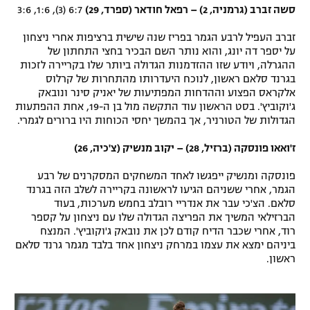
סשה זברב (גרמניה, 2) – רפאל חודאר (ספרד, 29)
6:7 (3), 1:6, 3:6
זברב העפיל לרבע הגמר בפריז שנה שישית ברציפות אחרי ניצחון
על יספר דה יונג, והוא נותר השם הבכיר בחצי התחתון של
ההגרלה, ויודע שזו ההזדמנות הגדולה ביותר שלו בקריירה לזכות
בגרנד סלאם ראשון, לנוכח היעדרותו מהתחרות של קרלוס
אלקראס הפצוע וההדחות המפתיעות של יאניק סינר ונובאק
ג'וקוביץ'. בסט הראשון עוד התקשה מול בן ה-19, אחת ההפתעות
הגדולות של הטורניר, אך בהמשך יחסי הכוחות היו ברורים לגמרי.
ז'ואאו פונסקה (ברזיל, 28) – יקוב מנשיק (צ'כיה, 26)
פונסקה ומנשיק ייפגשו לאחד המשחקים המסקרנים של רבע
הגמר, אחרי ששניהם הגיעו לראשונה בקריירה לשלב הזה בגרנד
סלאם. הצ'כי עבר את אנדריי רובלב בחמש מערכות, בעוד
הברזילאי המשיך את הפריצה הגדולה שלו עם ניצחון על קספר
רוד, אחרי שכבר הדיח קודם לכן את נובאק ג'וקוביץ'. המנצח
ביניהם ימצא את עצמו במרחק ניצחון אחד בלבד מגמר גרנד סלאם
ראשון.