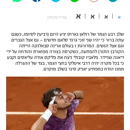
"מחצית בשכונה" – פודקאסט
אופניים
א
א
א
א
(גודל טקסט)
ספורט מוטורי
משתתפים וזוכים בפרסים
שלב רבע הגמר של רולאן גארוס יגיע היום (רביעי) לסיומו, כשגם
כדורמים
עתה ברור כי יהיו שני זוכי גרנד סלאם חדשים – גם אצל הגברים
תקנון משתתפים וזוכים בפרסים
וגם אצל הנשים. המדורגת 1 בעולם ארינה סבאלנקה הייתה
טניס
הקורבן התורן להפתעה, כשקרסה בצורה מפוארת והודחה על ידי
פוטבול אמריקאי NFL
דיאנה שניידר. פלאביו קובולי ניצח את פליקס אוז'ה עליאסים וקבע
תקנון עבור פעילות אלקטרה
כי בכל מקרה יהיה דרבי איטלקי בחצי הגמר, בצד של ההגרלה
גיימינג E-Sports
בייסבול MLB
ממנו הודח במפתיע יאניק סינר בשלב מוקדם.
תקנון עבור פעילות ספורט 1 – "מרלן"
ספורט אתגרי ואקסטרים
תנאי שימוש
אומנויות לחימה
מדיניות פרטיות
גיימינג E-Sports
תקנון פעילות ספורט 1