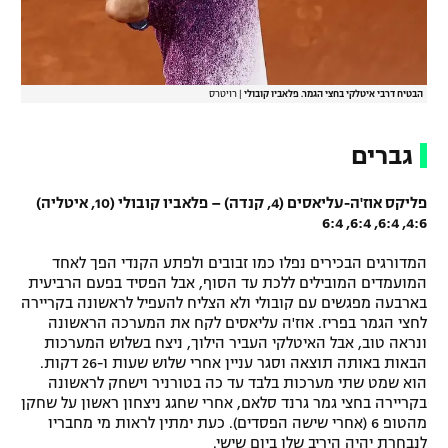
רשיון להקרנה פומבית לבית עסק
הצטרפות לחבילת הערוצים
הבטיח דרבי איטלקי בחצי הגמר. פלאביו קובולי
|
רויטרס
לוח דרושים – ג'ובנט
גברים
תגיות
פליקס אוז'ה-עליאסים (4, קנדה) – פלאביו קובולי (10, איטליה)
המגזין
4:6, 6:4, 6:4, 6:4
המדורגים הבכירים נפלו כמו זבובים ולפתע הקנדי הפך לאחד
המועמדים המובילים ללכת עד הסוף, אבל הפסיד בפעם הרביעית
בארבעה מפגשים עם קובולי ולא הצליח להעפיל לראשונה בקריירה
לחצי הגמר בפריז. אוז'ה עליאסים לקח את המערכה הראשונה
ונראה טוב, אבל האיטלקי העביר הילוך, ניצח בשלוש המערכות
הבאות באותה תוצאה וסגר עניין אחרי שלוש שעות ו-26 דקות.
הוא שמט שתי מערכות בלבד עד כה בטורניר וישחק לראשונה
בקריירה בחצי גמר גרנד סלאם, אחרי שחגג ניצחון ראשון על שחקן
מהטופ 6 (אחרי שישה הפסדים). כעת ימתין לראות מי מחבריו
לנבחרת יהיה היריב שלו ביום שישי.