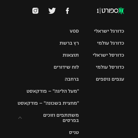
כדורגל ישראלי
VOD
כדורגל עולמי
רץ ברשת
ליגת העל
כדורסל ישראלי
תוצאות
ליגת
ליגה לאומית
האלופות
כדורסל עולמי
לוח שידורים
ליגת ווינר
סל
גביע הטוטו
ענפים נוספים
ברחבה
ליגה
NBA
אירופית
"מעל הליגה" – פודקאסט
ליגה לאומית
ליגיונרים
טניס
יורוליג
ליגה אנגלית
"מחצית בשכונה" – פודקאסט
כדורסל נשים
גביע המדינה
כדוריד
יורוקאפ
ליגה גרמנית
משתתפים וזוכים
בפרסים
מכבי תל
נבחרת
כדורעף
אביב
ישראל
ליגה
טניס
ספרדית
תקנון משתתפים