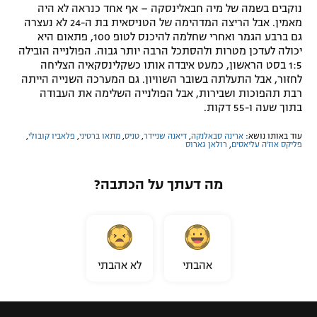
נוקבים בשמה של מיה חבאלינסקה – אף אחד כנראה לא היה
מאמין. אבל הריצה המדהימה של הטניסאית בת ה-24 לא נעצרה
גם ברבע הגמר ואחרי שחלמה להיכנס לטופ 100, פתאום היא
יכולה לעדכן מטרות ולהסתכל הרבה יותר גבוה. הפולנייה הובילה
1:5 בסט הראשון, כמעט איבדה אותו כשקלינסקאיה הצליחה
לחזור, אבל התעלתה בשובר השוויון. גם המערכה השנייה הייתה
רבת תהפוכות ושבירות, אבל הפולנייה השלימה את העבודה
בתוך שעה ו-55 דקות.
עוד באותו נושא:
ארינה סבאלנקה
,
דיאנה שניידר
,
טניס
,
מתאו ברטיני
,
פלאביו קובולי
,
פליקס אוז'ה עליאסים
,
רולאן גארוס
מה דעתך על הכתבה?
אהבתי
לא אהבתי