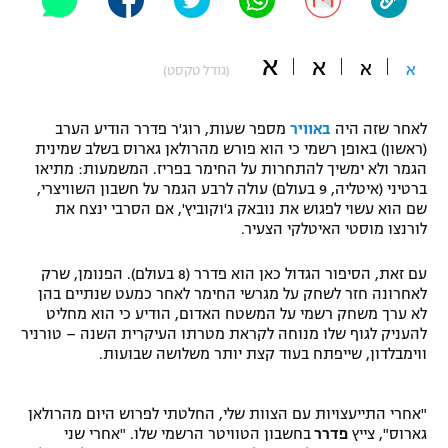
"מחצית בשכונה" – פודקאסט
אופניים
א
א
א
א
(גודל טקסט)
ספורט מוטורי
משתתפים וזוכים בפרסים
לאחר שזה היה
באוויר
מספר שעות, רוג'ר פדרר הודיע הערב
כדורמים
(ראשון) באופן רשמי כי הוא פורש מהרולאן גארוס בשלב שמינית
תקנון משתתפים וזוכים בפרסים
טניס
הגמר ולא ימשיך להתחרות על החימר בפריז. המשמעות: מתיאו
פוטבול אמריקאי NFL
ברטיני (איטליה, 9 בעולם) עולה לרבע הגמר על חשבון השוויצרי,
תקנון עבור פעילות אלקטרה
שם הוא עשוי לפגוש את נובאק ג'וקוביץ', אם הסרבי ינצח את
גיימינג E-Sports
לורנצו מוסטי האיטלקי הצעיר.
בייסבול MLB
תקנון עבור פעילות ספורט 1 – "מרלן"
עם זאת, הסיפור הגדול כאן הוא פדרר (8 בעולם). הפנומן, שרק
ספורט אתגרי ואקסטרים
לאחרונה חזר לשחק על מגרשי החימר לאחר כמעט שנתיים בהן
תנאי שימוש
לא ערך משחק רשמי על המשטח האדום, הודיע כי הוא מחליט
אומנויות לחימה
להעניק לגוף שלו מנוחה לקראת מטרתו העיקרית השנה – טורניר
ווימבלדון, שייפתח בעוד קצת יותר משלושה שבועות.
מדיניות פרטיות
גיימינג E-Sports
"אחרי התייעצויות עם הצוות שלי, החלטתי לפרוש היום מהרולאן
תקנון פעילות ספורט 1
גארוס", צייץ
פדרר
בחשבון הטוויטר הרשמי שלו. "אחרי שני