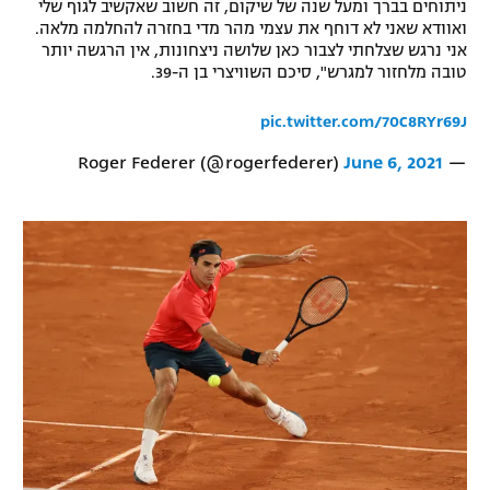
ניתוחים בברך ומעל שנה של שיקום, זה חשוב שאקשיב לגוף שלי
רשיון להקרנה פומבית לבית עסק
ואוודא שאני לא דוחף את עצמי מהר מדי בחזרה להחלמה מלאה.
אני נרגש שצלחתי לצבור כאן שלושה ניצחונות, אין הרגשה יותר
טובה מלחזור למגרש", סיכם השוויצרי בן ה-39.
הצטרפות לחבילת הערוצים
pic.twitter.com/70C8RYr69J
לוח דרושים – ג'ובנט
June 6, 2021
— Roger Federer (@rogerfederer)
תגיות
המגזין