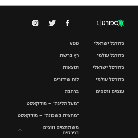
כדורגל ישראלי
VOD
כדורגל עולמי
רץ ברשת
ליגת העל
כדורסל ישראלי
תוצאות
ליגת
ליגה לאומית
האלופות
כדורסל עולמי
לוח שידורים
ליגת ווינר
סל
גביע הטוטו
ענפים נוספים
ברחבה
ליגה
NBA
אירופית
"מעל הליגה" – פודקאסט
ליגה לאומית
ליגיונרים
טניס
יורוליג
ליגה אנגלית
"מחצית בשכונה" – פודקאסט
כדורסל נשים
גביע המדינה
כדוריד
יורוקאפ
ליגה גרמנית
משתתפים וזוכים
בפרסים
מכבי תל
נבחרת
כדורעף