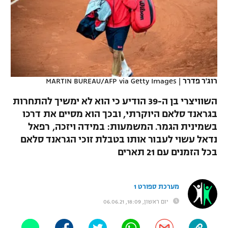
כדורסל נשים
נבחרת ישראל
יורוליג
ליגה ספרדית
טניס
VOD
מכבי תל אביב
מכבי חיפה
יורוקאפ
ליגה איטלקית
כדוריד
הפועל חולון
בית"ר ירושלים
רץ ברשת
ליגה צרפתית
כדורעף
רוג'ר פדרר
|
MARTIN BUREAU/AFP via Getty Images
הפועל ירושלים
מכבי תל אביב
ליגה הולנדית
השוויצרי בן ה-39 הודיע כי הוא לא ימשיך להתחרות
שחייה
תוצאות
דני אבדיה
הפועל תל אביב
בגראנד סלאם היוקרתי, ובכך הוא מסיים את דרכו
ליגה טורקית
בשמינית הגמר. המשמעות: במידה ויזכה, רפאל
ג'ודו
הפועל חיפה
לוח שידורים
נדאל עשוי לעבור אותו בטבלת זוכי הגראנד סלאם
ליגה סינית
אגרוף
בכל הזמנים עם 21 תארים
הפועל באר שבע
ליגה ברזילאית
ברחבה
ספורט אולימפי
מכבי נתניה
מערכת ספורט 1
ליגות נוספות
UFC
יום ראשון, 18:09, 06.06.21
"מעל הליגה" – פודקאסט
בני יהודה
היאבקות WWE