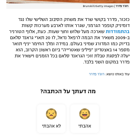
רוג'ר פדרר
|
Brunskill/Getty Images
כזכור, פדרר בקושי שרד את משחק הסיבוב השלישי שלו נגד
דומיניק קופפר הגרמני, שגרר אותו לארבע מערכות קשות
בהתמודדות
שארכה מעל שלוש וחצי שעות. כעת, אלוף הטורניר
ב-2009 משאיר את הבמה לרפאל נדאל, לו 20 תארי גראנד סלאם
בדיוק כמו המדורג שמיני בעולם. במידה ומלך החימר יניף תואר
מספר 14 באצטדיון "פיליפ שאטרייה" ביום ראשון הקרוב, הוא
יעלה לפסגת טבלת זוכי הגראנד סלאם בכל הזמנים וישאיר את
פדרר במקום השני בלבד.
עוד באותו נושא:
רוג'ר פדרר
מה דעתך על הכתבה?
אהבתי
לא אהבתי