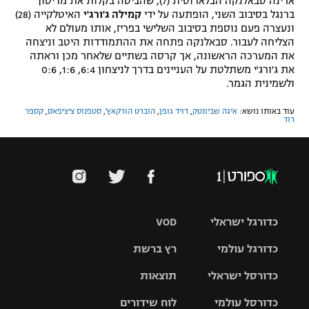
ארינה סבאלנקה הבלארוסית (7), שהביסה בקלות את מדיסון
ברנגל בסיבוב השני, הופתעה על ידי
קמילה ג'ורג'י
האיטלקייה (28)
ונעצרה פעם נוספת בסיבוב השלישי בפריז, אותו מעולם לא
הצליחה לעבור. סבאלנקה פתחה את ההתמודדות היטב וניצחה
את המערכה הראשונה, אך קרסה בשתיים שלאחר מכן וראתה
את ג'ורג'י משתלטת על העניינים בדרך לניצחון 6:4, 1:6, 0:6
ולשמינית הגמר.
עוד באותו נושא:
איגה שביונטק
,
דויד גופן
,
הוברט הורקאץ'
,
סטפנוס ציציפאס
,
קספר
רוד
כדורגל ישראלי
VOD
כדורגל עולמי
רץ ברשת
ליגת העל
כדורסל ישראלי
תוצאות
ליגת
ליגה לאומית
האלופות
כדורסל עולמי
לוח שידורים