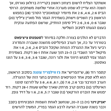
אשתקד הצליח לרשום ניצחון ראשון בקריירה ברולאן גארוס, אך
השנה הוא עדיין לא שמט מערכה אחרי שלושה משחקים. הרוסי
הביס 2:6, 4:6, 2:6 את מיומיר קצמאנוביץ' הסרבי (28) במפגש
הראשון בין השניים וישחק בשמינית הגמר מול מארין צ'יליץ' (20)
שגבר 0:6, 3:6, 2:6 ז'יל סימון הוותיק, שרשם הפתעה ענקית
בעצם הגעתו לסיבוב השלישי.
הדברים לא הולכים בצורה חלקה במיוחד ל
סטפנוס ציציפאס
בטורניר עד כה, אך הערב הפינליסט מהשנה שעברה והמדורג
רביעי ניצל את ההגרלה הנוחה שקיבל והביס 2:6, 2:6, 1:6 את
מיקאל יימר השבדי בן ה-23 תוך שעה אחת ו-36 דקות. בשמינית
הגמר צפוי לפגוש היווני את ולגר רונה, שגבר 3:6, 3:6, 3:6 על הוגו
גאסטון.
קספר רוד (8), ש"הפריש" את
ג'ו ווילפריד צונגה
בסיבוב הראשון,
הוא ללא ספק אחד הטניסאים החזקים בחצי הזה של ההגרלה.
הערב הנורבגי גבר 2:6, 7:6 (3), 6:1, 4:6, 3:6 על לורנצו סונגו
האיטלקי (32) בתום קרב מרתק שארך שלוש שעות ו-28 דקות. רוד
יפגוש את הוברט הורקאץ' (12) שגבר 5:7, 2:6, 1:6 על דויד גופן.
יאניק זינר
(11) בן ה-20, שנחשב לאחת השמות המבטיחים בסבב
וכבר בשנה שעברה הגיעה לרבע הגמר בפריז, המשיך להרשים