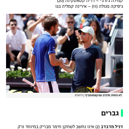
קמילה ג'ורג'י – דריה קסאטקינה (20)
ג'סיקה פגולה (11) – אירינה קמליה בגו
רשיון להקרנה פומבית לבית עסק
הצטרפות לחבילת הערוצים
לוח דרושים – ג'ובנט
תגיות
המגזין
לא כוחות. מדבדב עם קצמאנוביץ'
|
רויטרס
גברים
דניל מדבדב
(2) אינו נחשב לשחקן חימר מבריק במיוחד ורק