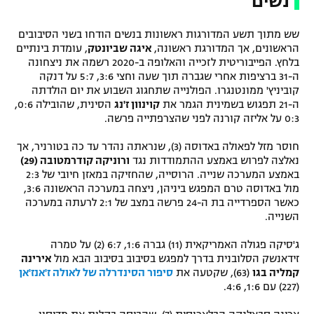
נשים
שש מתוך תשע המדורגות ראשונות בנשים הודחו בשני הסיבובים
הראשונים, אך המדורגת ראשונה,
איגה שביונטק
, עומדת בינתיים
בלחץ. הפייבוריטית לזכייה והאלופה ב-2020 רשמה את ניצחונה
ה-31 ברציפות אחרי שגברה תוך שעה וחצי 3:6, 5:7 על דנקה
קוביניץ' ממונטנגרו. הפולנייה שתחגוג השבוע את יום הולדתה
ה-21 תפגוש בשמינית הגמר את
קוינוון ז'נג
הסינית, שהובילה 0:6,
0:3 על אליזה קורנה לפני שהצרפתייה פרשה.
חוסר מזל לפאולה באדוסה (3), שנראתה נהדר עד כה בטורניר, אך
נאלצה לפרוש באמצע ההתמודדות נגד
ורוניקה קודרמטובה (29)
באמצע המערכה שנייה. הרוסייה, שהחזיקה במאזן חיובי של 2:3
מול באדוסה טרם המפגש ביניהן, ניצחה במערכה הראשונה 3:6,
כאשר הספרדייה בת ה-24 פרשה במצב של 2:1 לרעתה במערכה
השנייה.
ג'סיקה פגולה האמריקאית (11) גברה 1:6, 6:7 (2) על טמרה
זידאנשק הסלובנית בדרך למפגש בסיבוב בסיבוב הבא מול
אירינה
קמליה בגו
(63), שקטעה את
סיפור הסינדרלה של לאולה ז'אנז'אן
(227) עם 1:6, 4:6.