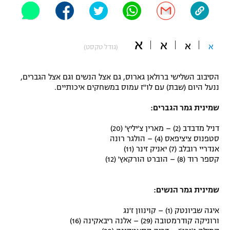
"מחצית בשכונה" – פודקאסט
אופניים
א
א
א
ספורט מוטורי
א
משתתפים וזוכים בפרסים
(גודל טקסט)
כדורמים
הסיבוב השלישי ברולאן גארוס, גם אצל הנשים וגם אצל הגברים,
תקנון משתתפים וזוכים בפרסים
טניס
ננעל היום (שבת) עם לו"ז עמוס במשחקים איכותיים.
פוטבול אמריקאי NFL
תקנון עבור פעילות אלקטרה
שמינית גמר הגברים:
גיימינג E-Sports
בייסבול MLB
תקנון עבור פעילות ספורט 1 – "מרלן"
דניל מדבדב (2) – מארין צ'יליץ' (20)
סטפנוס ציציפאס (4) – הולגר רונה
ספורט אתגרי ואקסטרים
אנדריי רובלב (7) יאניק זינר (11)
תנאי שימוש
קספר רוד (8) – הוברט הורקאץ' (12)
אומנויות לחימה
מדיניות פרטיות
שמינית גמר הנשים:
גיימינג E-Sports
איגה שביונטק (1) – קוינוון ז'נג
תקנון פעילות ספורט 1
ורוניקה קודרמטובה (29) – אלנה ריבאקינה (16)