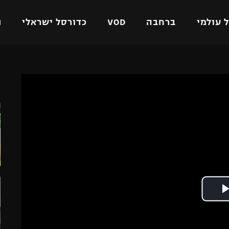
 עולמי
ברחבה
VOD
כדורסל ישראלי
ת
ל ישראלי
כדורגל עולמי
כדורסל ישראלי
ה
על
ליגת האלופות
ליגת ווינר סל
אומית
ליגה אירופית
ליגה לאומית
וטו
ליגה אנגלית
כדורסל נשים
ים
ליגה גרמנית
מכבי תל אביב
מדינה
ליגה ספרדית
הפועל חולון
ישראל
ליגה איטלקית
הפועל ירושלים
יפה
ליגה צרפתית
דני אבדיה
רושלים
ליגה הולנדית
ל אביב
ליגה טורקית