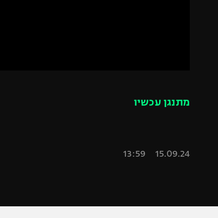
הפועל 
תקנון משתתפים וזוכים בפרסים
הפועל 
תקנון עבור פעילות אלקטרה
הפועל 
תקנון עבור פעילות ספורט 1 – "מרלן"
מכבי נ
טניס
בני יהו
גיימינג E-Sports
מתנגן עכשיו
תנאי שימוש
מדיניות פרטיות
תקנון פעילות ספורט 1
15.09.24 13:59
רשיון להקרנה פומבית לבית עסק
הצטרפות לחבילת הערוצים
לוח דרושים – ג'ובנט
תגיות
המגזין