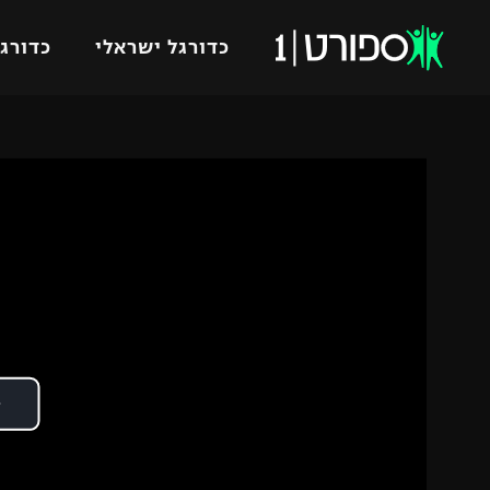
כדורגל ישראלי
כדורגל
VOD
כדורג
רץ ברשת
ליגת ה
ליגה ל
תוצאות
גביע הט
לוח שידורים
ליגיונר
ברחבה
גביע ה
נבחרת 
"מעל הליגה" – פודקאסט
מכבי ח
"מחצית בשכונה" – פודקאסט
בית"ר י
משתתפים וזוכים בפרסים
מכבי ת