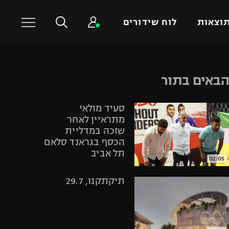
וצאות
לוח שידורים
כדורסל עולמי
ענפים נוספים
באים בתור
NBA
טניס
סעיד מולאי
יורוליג
כדוריד
מתראיין לאחר
יורוקאפ
כדורעף
שזכה במדליית
הכסף בגראנד סלאם
שחייה
תל אביב
ג'ודו
02:05
אגרוף
תיקתקנו, 29.7
ספורט אולימפי
UFC
היאבקות WWE