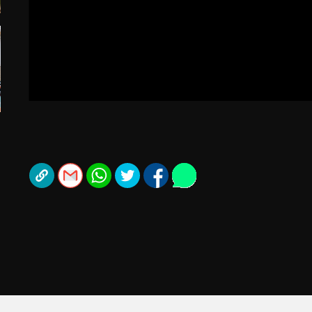
תל אביב
ליגה סינית
חיפה
ליגה ברזילאית
באר שבע
ליגות נוספות
תניה
דה