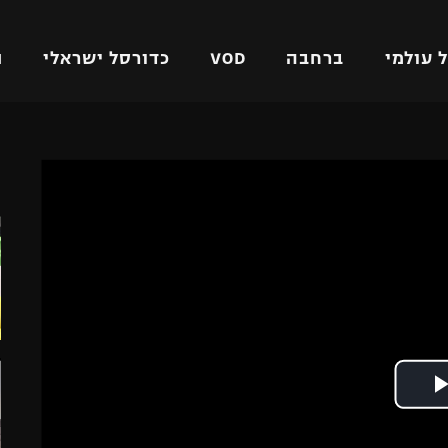
 עולמי
ברחבה
VOD
כדורסל ישראלי
ת
ל ישראלי
כדורגל עולמי
כדורסל ישראלי
ה
על
ליגת האלופות
ליגת ווינר סל
אומית
ליגה אירופית
ליגה לאומית
וטו
ליגה אנגלית
כדורסל נשים
ים
ליגה גרמנית
מכבי תל אביב
מדינה
ליגה ספרדית
הפועל חולון
ישראל
ליגה איטלקית
הפועל ירושלים
יפה
ליגה צרפתית
דני אבדיה
רושלים
ליגה הולנדית