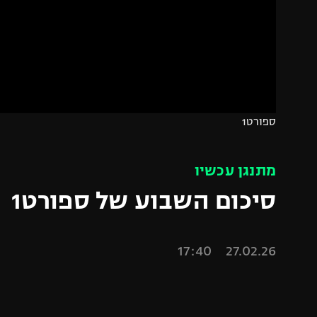
משתתפים וזוכים בפרסים
מכבי ת
הפועל 
תקנון משתתפים וזוכים בפרסים
הפועל 
תקנון עבור פעילות אלקטרה
הפועל 
תקנון עבור פעילות ספורט 1 – "מרלן"
מכבי נ
טניס
בני יהו
ספורט1
גיימינג E-Sports
תנאי שימוש
מתנגן עכשיו
מדיניות פרטיות
סיכום השבוע של ספורט1
תקנון פעילות ספורט 1
רשיון להקרנה פומבית לבית עסק
27.02.26 17:40
הצטרפות לחבילת הערוצים
לוח דרושים – ג'ובנט
תגיות