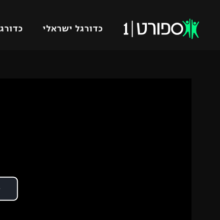
כדורגל ישראלי
כדורגל
VOD
כדורג
רץ ברשת
ליגת ה
ליגה ל
תוצאות
גביע הט
לוח שידורים
ליגיונר
ברחבה
גביע ה
נבחרת 
"מעל הליגה" – פודקאסט
מכבי ח
"מחצית בשכונה" – פודקאסט
בית"ר י