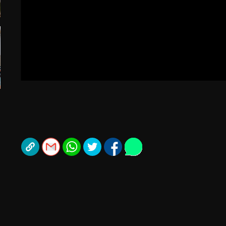
ל אביב
ליגה טורקית
תל אביב
ליגה סינית
חיפה
ליגה ברזילאית
באר שבע
ליגות נוספות
תניה
דה