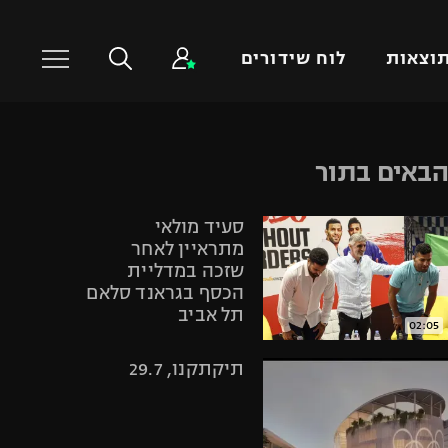
וצאות
לוח שידורים
כדורסל עולמי
ענפים נוספים
באים בתור
NBA
טניס
סעיד מולאי
יורוליג
כדוריד
מתראיין לאחר
יורוקאפ
כדורעף
שזכה במדליית
הכסף בגראנד סלאם
שחייה
תל אביב
ג'ודו
02:05
אגרוף
תיקתקנו, 29.7
ספורט אולימפי
UFC