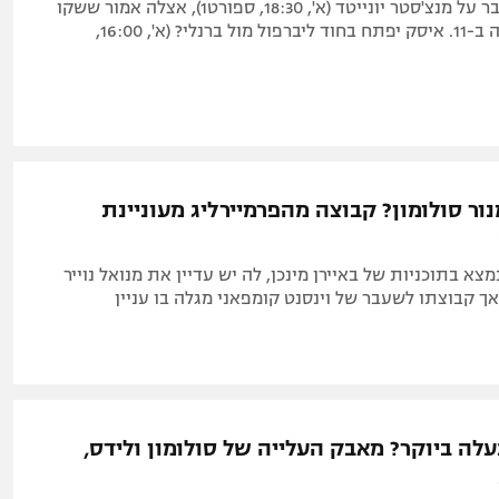
פפ ינסה להתגבר על מנצ'סטר יונייטד (א', 18:30, ספורט1), אצלה אמור ששקו
לעלות לראשונה ב-11. איסק יפתח בחוד ליברפול מול ברנלי? (א', 16:00,
ור סולומון? קבוצה מהפרמיירליג מעוניינת
מצא בתוכניות של באיירן מינכן, לה יש עדיין את מנואל נוייר
 אך קבוצתו לשעבר של וינסנט קומפאני מגלה בו עניין
ה ביוקר? מאבק העלייה של סולומון ולידס,