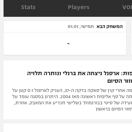
תל אביב
ליגה סינית
Stats
Players
VO
חיפה
ליגה ברזילאית
באר שבע
ליגות נוספות
המשחק הבא
חמישי, 01.01
תניה
דה
-
ות: ארסנל ניצחה את ברנלי ונותרה תלויה
ור הסיום
האברץ נגח פנימה אחרי קרן של סאקה בדקה ה-37, העניק לארסנל 0:1 קטן על
ברנלי והציב אותה על סף אליפות ראשונה מאז 2004. היתרון בפסגה עומד על
עידה של סיטי בבורנמות' בשלישי תכריע את המאבק. אחרת,
זור הסיום בראשון