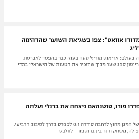
מדודו אוואט": צפו בשגיאת השוער שהדהימה
יג
ה בעולם: אריאנט מוריץ' טעה בענק כבר בהפסד לאברטון,
רייטון ספג שער מביך שהזכיר את הטעות של הישראלי במדי
דרו פורו, טוטנהאם ניצחה את ברנלי ועלתה
בעיטה נהדרת של המגן מחוץ לרחבה סידרה 0:1 לספרס בדרך לסיבוב הרביעי.
ילה, משחק חוזר בין ברנטפורד לוולבס