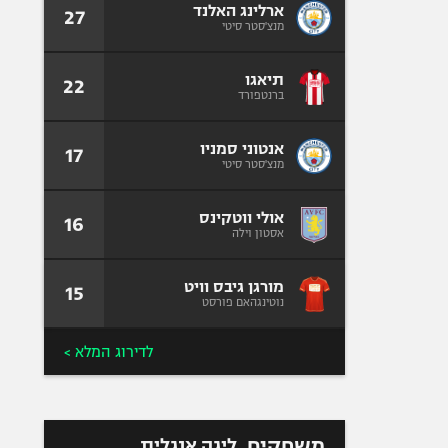
ארלינג האלנד
27
מנצ'סטר סיטי
תיאגו
22
ברנטפורד
אנטוני סמניו
17
מנצ'סטר סיטי
אולי ווטקינס
16
אסטון וילה
מורגן גיבס וויט
15
נוטינגהאם פורסט
לדירוג המלא >
משחקים
ליגה אנגלית