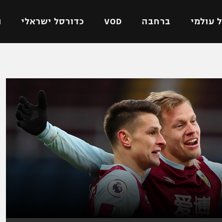
 עולמי
ברחבה
VOD
כדורסל ישראלי
ת
ל ישראלי
כדורגל עולמי
כדורסל ישראלי
על
ליגת האלופות
ליגת ווינר סל
אומית
ליגה אירופית
ליגה לאומית
וטו
ליגה אנגלית
כדורסל נשים
ים
ליגה גרמנית
מכבי תל אביב
מדינה
ליגה ספרדית
הפועל חולון
ישראל
ליגה איטלקית
הפועל ירושלים
יפה
ליגה צרפתית
דני אבדיה
רושלים
ליגה הולנדית
ל אביב
ליגה טורקית