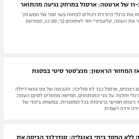
התואר
 את ברנלי היורדת ויכולים לפתוח פער זמני של חמש נק'
 העונה, קלאפיורי חזר לאימונים (ב', 22:00, ספורט1)
ז המחזור הראשון: מנצ'סטר סיטי בפסגת
 מחזורים רצופים, ארסנל כבר לא מוליכה: הקבוצה של פפ גווארדיולה
0: על ברנלי וחלפה על פני התותחנים, חמישה מחזורים לסיום העונה.
 (5) סידר ניצחון חמישי ברציפות בכל המסגרות, במשחק בינוני של
דה ירדה רשמית
ה ללא הפסד ביתי באנגליה: סנדרלנד הביסה את