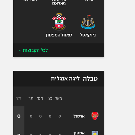
פאלאס
ניוקאסל
סאות'המפטון
לכל הקבוצות >
טבלה
ליגה אנגלית
מש׳
נצ׳
הפ׳
תי׳
נק׳
0
0
0
0
0
ארסנל
אסטון