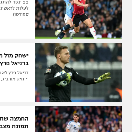
ספורט1)
ישחק מול מנ
בדניאל פרץ
דניאל פרץ לא נ
ויונאס אורביג,
החמצה שתעל
תמונת מצב