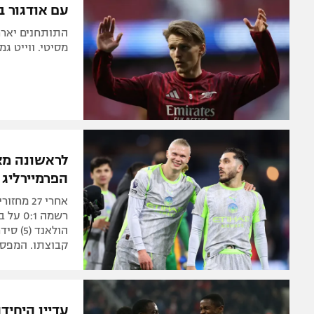
עם אודגור ב-11 של ארטטה: ארסנל במרחק נגיעה מ
התותחנים יארחו
מסיטי. ווייט גמר את
לראשונה מא
הפרמיירליג
אחרי 27
רשמה 1
הולאנד
קבוצתו. המפסי
עדיין היחיד