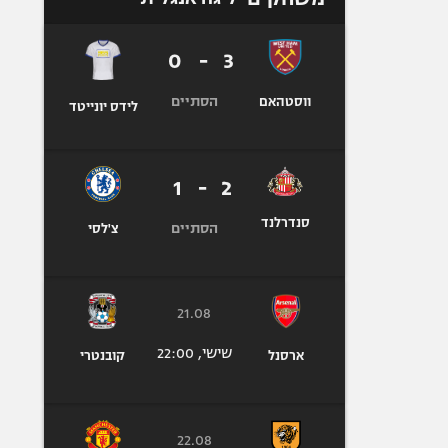
0
-
3
הסתיים
ווסטהאם
לידס יונייטד
1
-
2
סנדרלנד
הסתיים
צ'לסי
21.08
שישי, 22:00
ארסנל
קובנטרי
22.08