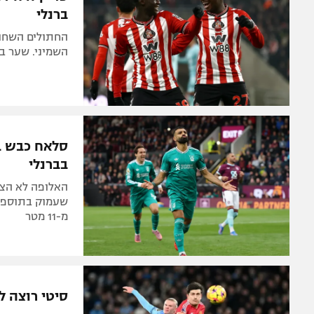
ברנלי
השמיני. שער ב
בברנלי
האלופה לא הצל
שעמוק בתוספת 
מ-11 מטר
סיטי רוצה ל