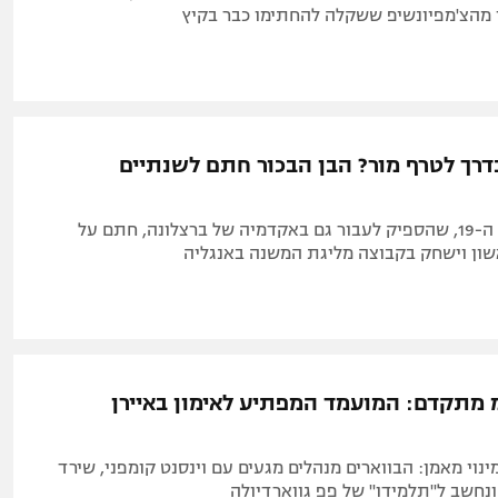
 מהצ'מפיונשיפ ששקלה להחתימו כבר בקיץ
בדרך לטרף מור? הבן הבכור חתם לשנתיים
ז'ואאו מנדש בן ה-19, שהספיק לעבור גם באקדמיה של ברצלונה, חתם על
אשון וישחק בקבוצה מליגת המשנה באנגליה
 מתקדם: המועמד המפתיע לאימון באיירן
נוי מאמן: הבווארים מנהלים מגעים עם וינסנט קומפני, שירד
ונחשב ל"תלמידו" של פפ גווארדיולה