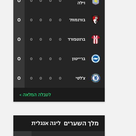
0
0
0
0
0
וילה
0
0
0
0
0
בורנמות׳
0
0
0
0
0
ברנטפורד
0
0
0
0
0
ברייטון
0
0
0
0
0
צ'לסי
לטבלה המלאה >
מלך השערים
ליגה אנגלית