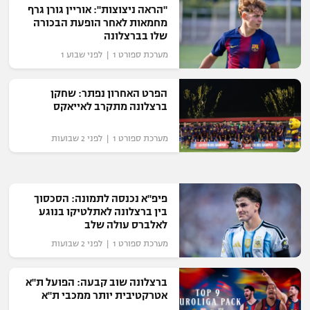
"הראה ניצוצות": אוריין גורן גרף
רשיון להקרנה פומבית לבית עסק
מחמאות לאחר הופעת הבכורה
שלו בברצלונה
הצטרפות לחבילת הערוצים
מערכת ספורט 1 | לפני שבוע 1
לוח דרושים – ג'ובנט
הפרט האחרון נפתר: שחקן
ברצלונה מתקרב לאייאקס
תגיות
מערכת ספורט 1 | לפני 2 שבועות
המגזין
פיפ"א נכנסה לתמונה: הסכסוך
בין ברצלונה לאתלטיקו בנוגע
לאלברס עולה שלב
מערכת ספורט 1 | לפני 2 שבועות
ברצלונה שוב קבעה: הפועל ת"א
אטרקטיבית יותר ממכבי ת"א