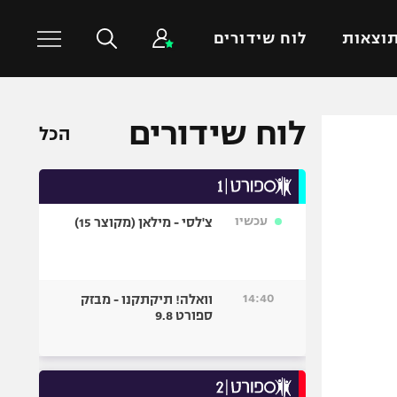
וצאות
לוח שידורים
לוח שידורים
כדורסל עולמי
ענפים נוספים
הכל
NBA
טניס
יורוליג
כדוריד
יורוקאפ
כדורעף
עכשיו
צ'לסי - מילאן (מקוצר 15)
שחייה
ג'ודו
14:40
וואלה! תיקתקנו - מבזק
אגרוף
ספורט 9.8
ספורט אולימפי
UFC
היאבקות WWE