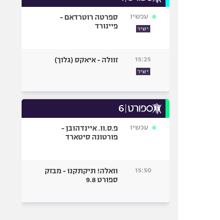
עכשיו
ספרטה רוטרדאם -
פיינורד
ישיר
15:25
זוולה - איאקס (גלוך)
ישיר
עכשיו
פ.ס.וו. איינדהובן -
פורטונה סיטארד
15:50
וואלה! תיקתקנו - מבזק
ספורט 9.8