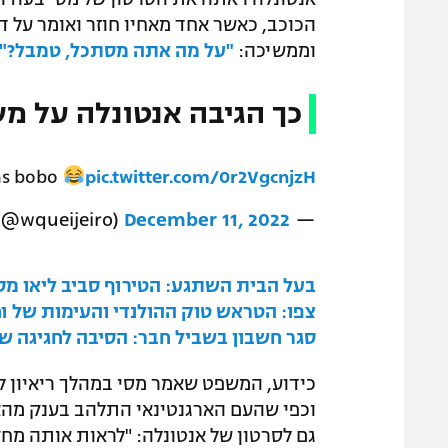
הכוכב, כאשר אחד מאחיו חוזר ואומר על דב
וממשיכה:
"על מה אתה מסתכל, טמבל?"
כך הגיבה אנטונלה על 
rás bobo
pic.twitter.com/0r2VgcnjzH
December 11, 2022
— Walter Queijeiro (@wqueijeiro)
בעל הבית השתגע: הטירוף סביב ליאו מסי
צפו: הטראש טוק ההולנדי והעימות של ו
סגר חשבון בשביל חבר: הסיבה לחגיגה של
כידוע, המשפט שאמר מסי במהלך ריאיון לט
גם לסרטון של אנטונלה: "לראות אותה מחק