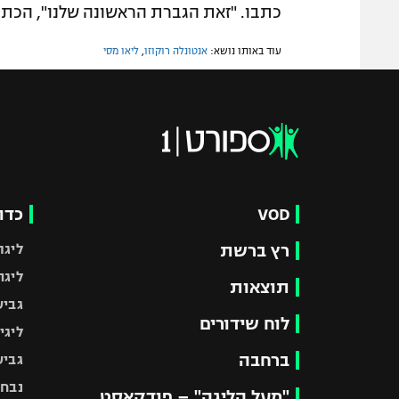
כתבו. "זאת הגברת הראשונה שלנו", הכתיר 
עוד באותו נושא:
אנטונלה רוקוזו
,
ליאו מסי
VOD
כדו
רץ ברשת
ליגת
ליגה
תוצאות
גביע
לוח שידורים
ליגי
ברחבה
גביע
נבחר
"מעל הליגה" – פודקאסט