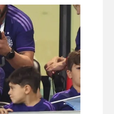
הפועל 
תקנון משתתפים וזוכים בפרסים
הפועל 
תקנון עבור פעילות אלקטרה
הפועל 
תקנון עבור פעילות ספורט 1 – "מרלן"
מכבי נ
טניס
בני יהו
גיימינג E-Sports
תנאי שימוש
מדיניות פרטיות
תקנון פעילות ספורט 1
רשיון להקרנה פומבית לבית עסק
הצטרפות לחבילת הערוצים
לוח דרושים – ג'ובנט
תגיות
המגזין