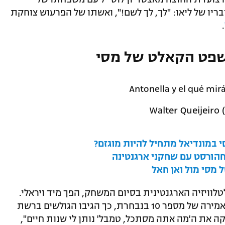
ריו של ליאו: "לך, לך לשם!", ואשתו של הפרעוש צוחקת
.
משפט הקאלט של מסי
Antonella y el qué mi
 במונדיאל מתחיל להיות מוגזם?
חהורסט עם שחקני ארגנטינה
 מסי מול ואן חאל
לוויזיה הארגנטינית בסיום המשחק, הפך מיד ויראלי.
וכפי שהעם הארגנטינאי התלהב בענק מהאמירה של מספר 10 בנבחרת, כך הגיבו הגולשים ברשת
ה את ה'מה אתה מסתכל, טמבל' נותן לי שנות חיים",