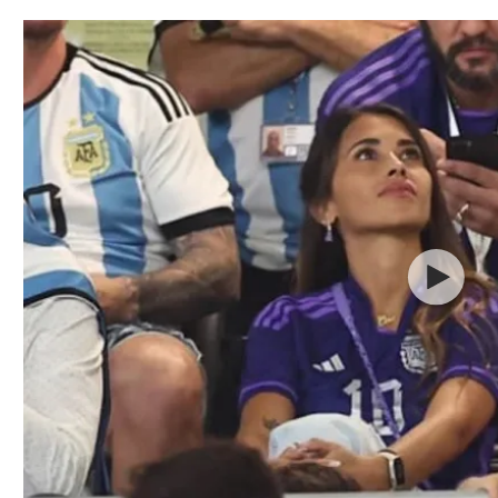
תל אביב
ליגה סינית
חיפה
ליגה ברזילאית
באר שבע
ליגות נוספות
תניה
דה