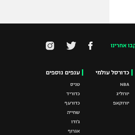
בו אחרינו
כדורסל עולמי
ענפים נוספים
NBA
טניס
יורוליג
כדוריד
יורוקאפ
כדורעף
שחייה
ג'ודו
אגרוף