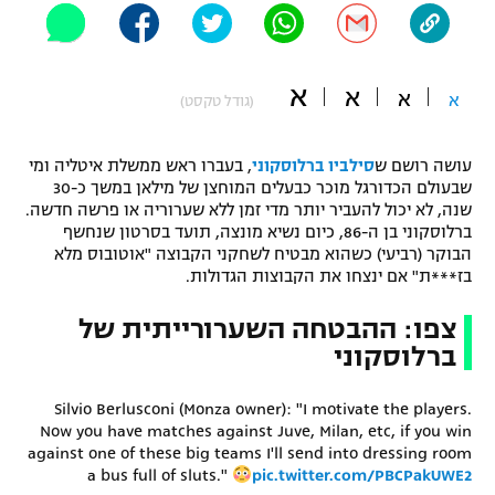
"מחצית בשכונה" – פודקאסט
אופניים
א
א
א
ספורט מוטורי
א
משתתפים וזוכים בפרסים
(גודל טקסט)
כדורמים
עושה רושם ש
סילביו ברלוסקוני
, בעברו ראש ממשלת איטליה ומי
תקנון משתתפים וזוכים בפרסים
טניס
שבעולם הכדורגל מוכר כבעלים המוחצן של מילאן במשך כ-30
פוטבול אמריקאי NFL
שנה, לא יכול להעביר יותר מדי זמן ללא שערוריה או פרשה חדשה.
תקנון עבור פעילות אלקטרה
ברלוסקוני בן ה-86, כיום נשיא מונצה, תועד בסרטון שנחשף
גיימינג E-Sports
הבוקר (רביעי) כשהוא מבטיח לשחקני הקבוצה "אוטובוס מלא
בייסבול MLB
תקנון עבור פעילות ספורט 1 – "מרלן"
בז***ת" אם ינצחו את הקבוצות הגדולות.
ספורט אתגרי ואקסטרים
צפו: ההבטחה השערורייתית של
תנאי שימוש
ברלוסקוני
אומנויות לחימה
מדיניות פרטיות
Silvio Berlusconi (Monza owner): "I motivate the players.
גיימינג E-Sports
Now you have matches against Juve, Milan, etc, if you win
against one of these big teams I'll send into dressing room
תקנון פעילות ספורט 1
a bus full of sluts."
pic.twitter.com/PBCPakUWE2