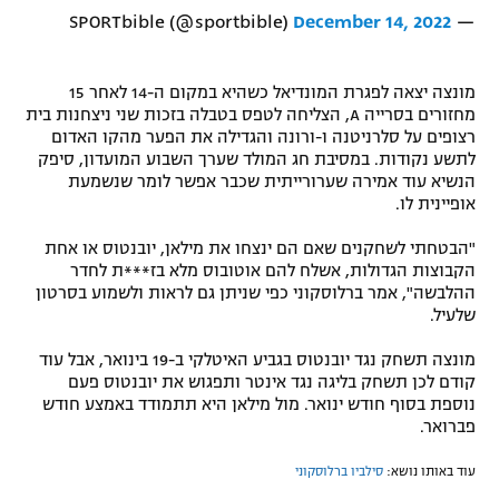
December 14, 2022
— SPORTbible (@sportbible)
רשיון להקרנה פומבית לבית עסק
הצטרפות לחבילת הערוצים
מונצה יצאה לפגרת המונדיאל כשהיא במקום ה-14 לאחר 15
מחזורים בסרייה A, הצליחה לטפס בטבלה בזכות שני ניצחנות בית
לוח דרושים – ג'ובנט
רצופים על סלרניטנה ו-ורונה והגדילה את הפער מהקו האדום
לתשע נקודות. במסיבת חג המולד שערך השבוע המועדון, סיפק
הנשיא עוד אמירה שערורייתית שכבר אפשר לומר שנשמעת
תגיות
אופיינית לו.
המגזין
"הבטחתי לשחקנים שאם הם ינצחו את מילאן, יובנטוס או אחת
הקבוצות הגדולות, אשלח להם אוטובוס מלא בז***ת לחדר
ההלבשה", אמר ברלוסקוני כפי שניתן גם לראות ולשמוע בסרטון
שלעיל.
מונצה תשחק נגד יובנטוס בגביע האיטלקי ב-19 בינואר, אבל עוד
קודם לכן תשחק בליגה נגד אינטר ותפגוש את יובנטוס פעם
נוספת בסוף חודש ינואר. מול מילאן היא תתמודד באמצע חודש
פברואר.
עוד באותו נושא:
סילביו ברלוסקוני