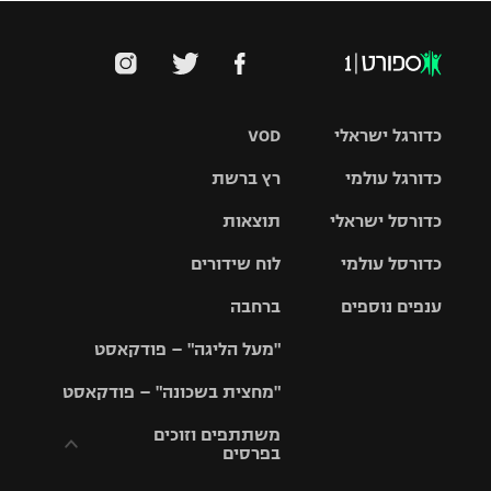
כדורגל ישראלי
VOD
כדורגל עולמי
רץ ברשת
ליגת העל
כדורסל ישראלי
תוצאות
ליגת
ליגה לאומית
האלופות
כדורסל עולמי
לוח שידורים
ליגת ווינר
סל
גביע הטוטו
ענפים נוספים
ברחבה
ליגה
NBA
אירופית
"מעל הליגה" – פודקאסט
ליגה לאומית
ליגיונרים
טניס
יורוליג
ליגה אנגלית
"מחצית בשכונה" – פודקאסט
כדורסל נשים
גביע המדינה
כדוריד
יורוקאפ
ליגה גרמנית
משתתפים וזוכים
בפרסים
מכבי תל
נבחרת
כדורעף
אביב
ישראל
ליגה