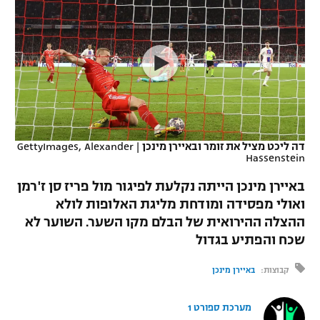
כדורסל נשים
נבחרת ישראל
יורוליג
ליגה ספרדית
טניס
VOD
מכבי תל אביב
מכבי חיפה
יורוקאפ
ליגה איטלקית
כדוריד
הפועל חולון
בית"ר ירושלים
רץ ברשת
ליגה צרפתית
כדורעף
הפועל ירושלים
מכבי תל אביב
ליגה הולנדית
שחייה
תוצאות
דה ליכט מציל את זומר ובאיירן מינכן
|
GettyImages, Alexander
דני אבדיה
הפועל תל אביב
Hassenstein
ליגה טורקית
ג'ודו
באיירן מינכן הייתה נקלעת לפיגור מול פריז סן ז'רמן
הפועל חיפה
לוח שידורים
ואולי מפסידה ומודחת מליגת האלופות לולא
ליגה סינית
אגרוף
ההצלה ההירואית של הבלם מקו השער. השוער לא
הפועל באר שבע
ליגה ברזילאית
שכח והפתיע בגדול
ברחבה
ספורט אולימפי
מכבי נתניה
קבוצות:
באיירן מינכן
ליגות נוספות
UFC
"מעל הליגה" – פודקאסט
בני יהודה
מערכת ספורט 1
היאבקות WWE