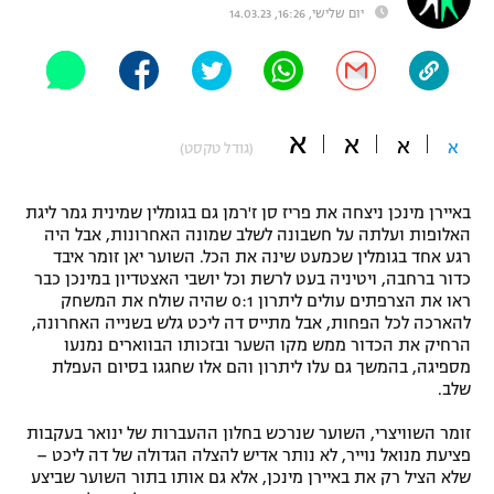
יום שלישי, 16:26, 14.03.23
"מחצית בשכונה" – פודקאסט
אופניים
ספורט מוטורי
משתתפים וזוכים בפרסים
א
א
א
א
(גודל טקסט)
כדורמים
תקנון משתתפים וזוכים בפרסים
טניס
פוטבול אמריקאי NFL
באיירן מינכן ניצחה את פריז סן ז'רמן גם בגומלין שמינית גמר ליגת
תקנון עבור פעילות אלקטרה
האלופות ועלתה על חשבונה לשלב שמונה האחרונות, אבל היה
גיימינג E-Sports
בייסבול MLB
רגע אחד בגומלין שכמעט שינה את הכל. השוער יאן זומר איבד
תקנון עבור פעילות ספורט 1 – "מרלן"
כדור ברחבה, ויטיניה בעט לרשת וכל יושבי האצטדיון במינכן כבר
ראו את הצרפתים עולים ליתרון 0:1 שהיה שולח את המשחק
ספורט אתגרי ואקסטרים
להארכה לכל הפחות, אבל מתייס דה ליכט גלש בשנייה האחרונה,
תנאי שימוש
הרחיק את הכדור ממש מקו השער ובזכותו הבווארים נמנעו
אומנויות לחימה
מספיגה, בהמשך גם עלו ליתרון והם אלו שחגגו בסיום העפלת
שלב.
מדיניות פרטיות
גיימינג E-Sports
זומר השוויצרי, השוער שנרכש בחלון ההעברות של ינואר בעקבות
פציעת מנואל נוייר, לא נותר אדיש להצלה הגדולה של דה ליכט –
תקנון פעילות ספורט 1
שלא הציל רק את באיירן מינכן, אלא גם אותו בתור השוער שביצע