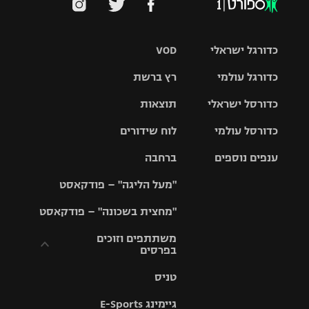
כדורגל ישראלי
VOD
כדורגל עולמי
רץ ברשת
ליגת העל
כדורסל ישראלי
תוצאות
ליגת
ליגה לאומית
האלופות
כדורסל עולמי
לוח שידורים
ליגת ווינר
סל
גביע הטוטו
ענפים נוספים
ברחבה
ליגה
NBA
אירופית
"מעל הליגה" – פודקאסט
ליגה לאומית
ליגיונרים
טניס
יורוליג
ליגה אנגלית
"מחצית בשכונה" – פודקאסט
כדורסל נשים
גביע המדינה
כדוריד
יורוקאפ
ליגה גרמנית
משתתפים וזוכים
בפרסים
מכבי תל
נבחרת
כדורעף
אביב
ישראל
ליגה
טניס
ספרדית
תקנון משתתפים
שחייה
הפועל חולון
מכבי חיפה
וזוכים בפרסים
גיימינג E-Sports