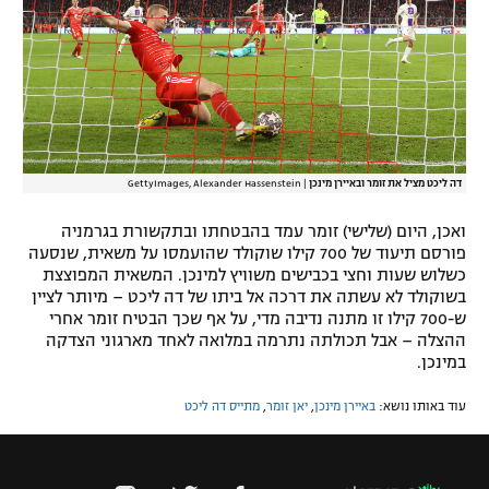
דה ליכט מציל את זומר ובאיירן מינכן
|
GettyImages, Alexander Hassenstein
ואכן, היום (שלישי) זומר עמד בהבטחתו ובתקשורת בגרמניה
פורסם תיעוד של 700 קילו שוקולד שהועמסו על משאית, שנסעה
כשלוש שעות וחצי בכבישים משוויץ למינכן. המשאית המפוצצת
בשוקולד לא עשתה את דרכה אל ביתו של דה ליכט – מיותר לציין
ש-700 קילו זו מתנה נדיבה מדי, על אף שכך הבטיח זומר אחרי
ההצלה – אבל תכולתה נתרמה במלואה לאחד מארגוני הצדקה
במינכן.
עוד באותו נושא:
באיירן מינכן
,
יאן זומר
,
מתייס דה ליכט