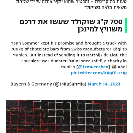
טעות כה קריטית – והבטיח שהוא יוקיר אותה על ידי שליחת
רשיון להקרנה פומבית לבית עסק
משאית מלאה בשוקולד.
700 ק"ג שוקולד שעשו את דרכם
הצטרפות לחבילת הערוצים
משוויץ למינכן
לוח דרושים – ג'ובנט
Yann Sommer kept his promise and brought a truck with
700kg of chocolate bars from Swiss manufacturer Kägi to
תגיות
Munich. But instead of sending it to Matthijs de Ligt, the
chocolate was donated 'Münchner Tafel', a charity in
המגזין
Munich [
@tzmuenchen
]
Kägi
pic.twitter.com/XXgFELzrJg
March 14, 2023
— Bayern & Germany (@iMiaSanMia)