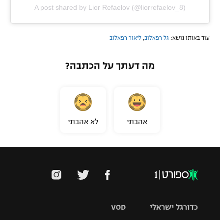
A post shared by Lior Refaelov (@liorrefaelov_8)
עוד באותו נושא:
גל רפאלוב
,
ליאור רפאלוב
מה דעתך על הכתבה?
אהבתי
לא אהבתי
כדורגל ישראלי
VOD