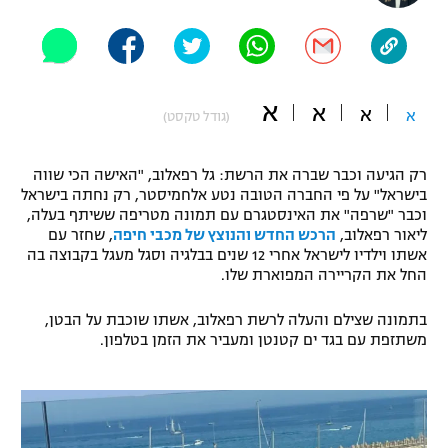
"מחצית בשכונה" – פודקאסט
אופניים
ספורט מוטורי
משתתפים וזוכים בפרסים
א
א
א
א
(גודל טקסט)
כדורמים
תקנון משתתפים וזוכים בפרסים
טניס
רק הגיעה וכבר שברה את הרשת: גל רפאלוב, "האישה הכי שווה
פוטבול אמריקאי NFL
בישראל" על פי החברה הטובה נטע אלחמיסטר, רק נחתה בישראל
תקנון עבור פעילות אלקטרה
וכבר "שרפה" את האינסטגרם עם תמונה מטריפה ששיתף בעלה,
גיימינג E-Sports
בייסבול MLB
ליאור רפאלוב,
הרכש החדש והנוצץ של מכבי חיפה
, שחזר עם
תקנון עבור פעילות ספורט 1 – "מרלן"
אשתו וילדיו לישראל אחרי 12 שנים בבלגיה וסגל מעגל בקבוצה בה
החל את הקריירה המפוארת שלו.
ספורט אתגרי ואקסטרים
תנאי שימוש
בתמונה שצילם והעלה לרשת רפאלוב, אשתו שוכבת על הבטן,
אומנויות לחימה
משתזפת עם בגד ים קטנטן ומעביר את הזמן בטלפון.
מדיניות פרטיות
גיימינג E-Sports
תקנון פעילות ספורט 1