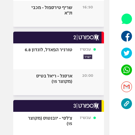
היאבקות WWE
16:50
שריף טירספול - מכבי
אופניים
ת"א
ספורט מוטורי
כדורמים
פוטבול אמריקאי NFL
בייסבול MLB
עכשיו
טורניר הפאדל, לונדון 6.8
ספורט אתגרי
ישיר
ואקסטרים
אומנויות לחימה
20:00
ארסנל - ריאל בטיס
גיימינג E-Sports
(מקוצר 15)
עכשיו
צ'לסי - יובנטוס (מקוצר
15)