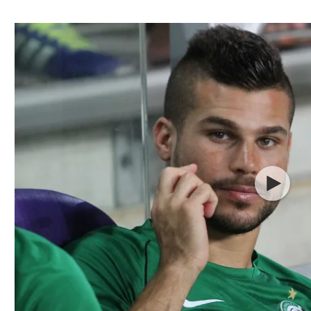
ל אביב
ליגה טורקית
תל אביב
ליגה סינית
חיפה
ליגה ברזילאית
באר שבע
ליגות נוספות
תניה
דה