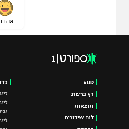
אהבת
VOD
כדו
רץ ברשת
ליגת
ליגה
תוצאות
גביע
לוח שידורים
ליגי