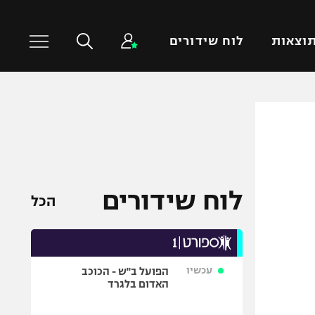
וצאות
לוח שידורים
כדורסל עולמי
ענפים נוספים
NBA
טניס
יורוליג
כדוריד
יורוקאפ
כדורעף
לוח שידורים
הכל
שחייה
ג'ודו
אגרוף
עכשיו
הפועל ב"ש - הכוכב
ספורט אולימפי
האדום בלגרד
UFC