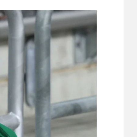
משתתפים וזוכים בפרסים
מכבי ת
הפועל 
תקנון משתתפים וזוכים בפרסים
הפועל 
תקנון עבור פעילות אלקטרה
הפועל 
תקנון עבור פעילות ספורט 1 – "מרלן"
מכבי נ
טניס
בני יהו
גיימינג E-Sports
תנאי שימוש
מדיניות פרטיות
תקנון פעילות ספורט 1
רשיון להקרנה פומבית לבית עסק
הצטרפות לחבילת הערוצים
לוח דרושים – ג'ובנט
תגיות