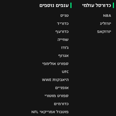
כדורסל עולמי
ענפים נוספים
NBA
טניס
יורוליג
כדוריד
יורוקאפ
כדורעף
שחייה
ג'ודו
אגרוף
ספורט אולימפי
UFC
היאבקות WWE
אופניים
ספורט מוטורי
כדורמים
פוטבול אמריקאי NFL