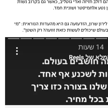
 דולב חזיזה ואדי גוטליב, כאשר גם בקרוב נשות
 נטע אלחמיסטר ושונית חמד.
ואלה+, לירון שרון, הזדעזעה גם היא מהעדות הנוראית: "מי
בעולם שיכולים לעשות כזאת זוועה? רק השטן".