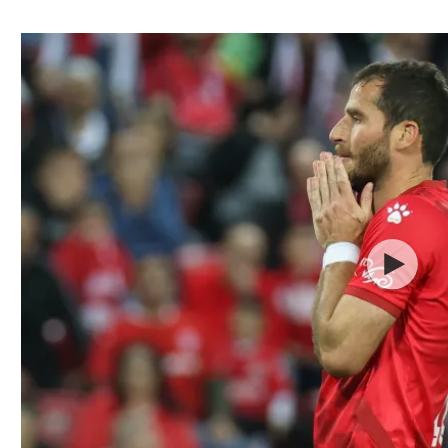
ל אביב
ליגה טורקית
תל אביב
ליגה סינית
חיפה
ליגה ברזילאית
באר שבע
ליגות נוספות
תניה
דה