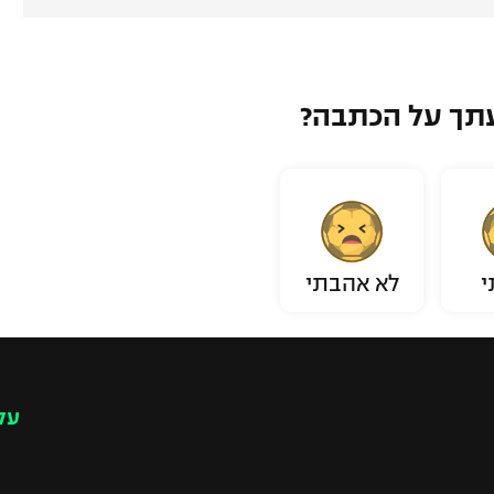
תך על הכתבה?
י
לא אהבתי
עק