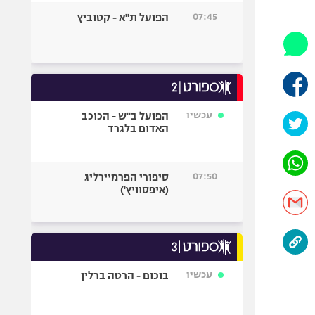
היאבקות WWE
07:45
הפועל ת"א - קטוביץ
אופניים
ספורט מוטורי
כדורמים
פוטבול אמריקאי NFL
בייסבול MLB
עכשיו
הפועל ב"ש - הכוכב
האדום בלגרד
ספורט אתגרי
ואקסטרים
אומנויות לחימה
07:50
סיפורי הפרמיירליג
גיימינג E-Sports
(איפסוויץ')
עכשיו
בוכום - הרטה ברלין