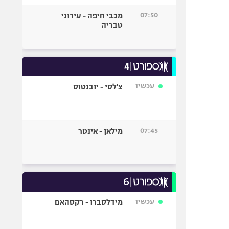
07:50
מכבי חיפה - עירוני
טבריה
עכשיו
צ'לסי - יובנטוס
07:45
מילאן - אינטר
עכשיו
מידלסברו - רקסהאם