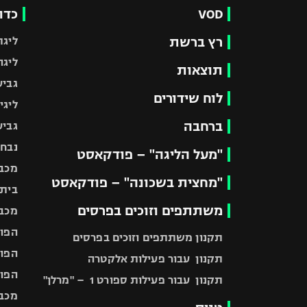
VOD
כדו
רץ ברשת
ליגת
ליגה
תוצאות
גביע
לוח שידורים
ליגי
ברחבה
גביע
נבחר
"מעל הליגה" – פודקאסט
מכבי
"מחצית בשכונה" – פודקאסט
בית"
משתתפים וזוכים בפרסים
מכבי
הפוע
תקנון משתתפים וזוכים בפרסים
הפוע
תקנון עבור פעילות אלקטרה
הפוע
תקנון עבור פעילות ספורט 1 – "מרלן"
מכבי