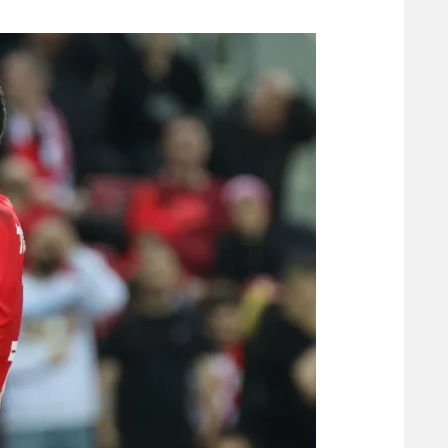
משתתפים וזוכים בפרסים
מכבי ת
הפועל 
תקנון משתתפים וזוכים בפרסים
הפועל 
תקנון עבור פעילות אלקטרה
הפועל 
תקנון עבור פעילות ספורט 1 – "מרלן"
מכבי נ
טניס
בני יהו
גיימינג E-Sports
תנאי שימוש
מדיניות פרטיות
תקנון פעילות ספורט 1
רשיון להקרנה פומבית לבית עסק
הצטרפות לחבילת הערוצים
לוח דרושים – ג'ובנט
תגיות