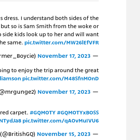
s dress. I understand both sides of the
 but so is Sam Smith from the woke or
p side kids look up to her and will want
the same.
pic.twitter.com/MW26lEfVFR
November 17, 2023
— Sir Johnny OBE (@Farmer_Boycie)
ing to enjoy the trip around the great
lliamson
pic.twitter.com/M48SfnMOnD
November 17, 2023
— MrGunge (@mrgunge2)
 red carpet.
#GQMOTY
#GQMOTYxBOSS
xNTydJa8
pic.twitter.com/qAOvMuIVU6
November 15, 2023
— British GQ (@BritishGQ)