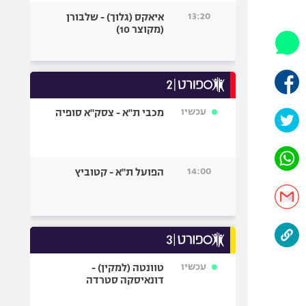
היאבקות WWE
13:20
איאקס (גלוך) - שלבורן
אופניים
(מקוצר 10)
ספורט מוטורי
כדורמים
פוטבול אמריקאי NFL
בייסבול MLB
עכשיו
מכבי ת"א - צסק"א סופיה
ספורט אתגרי
ואקסטרים
אומנויות לחימה
14:00
הפועל ת"א - קטוביץ
גיימינג E-Sports
עכשיו
טוונטה (למקין) -
דונאיסקה סטרדה