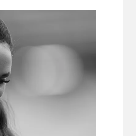
משתתפים וזוכים בפרסים
מכבי ת
הפועל 
תקנון משתתפים וזוכים בפרסים
הפועל 
תקנון עבור פעילות אלקטרה
הפועל 
תקנון עבור פעילות ספורט 1 – "מרלן"
מכבי נ
טניס
בני יהו
גיימינג E-Sports
תנאי שימוש
מדיניות פרטיות
תקנון פעילות ספורט 1
רשיון להקרנה פומבית לבית עסק
הצטרפות לחבילת הערוצים
לוח דרושים – ג'ובנט
תגיות