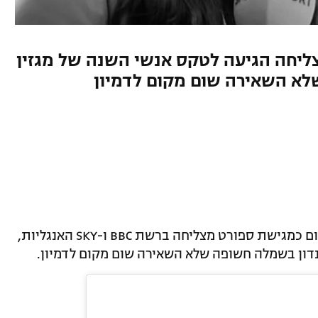
ליחה הגיעה לטקס אנשי השנה של מגזין
כדורגלנית העבר אלכס סקוט, שעובדת כיום כמגישת ספורט מצליחה ברשת BBC ו-SKY האנגליות,