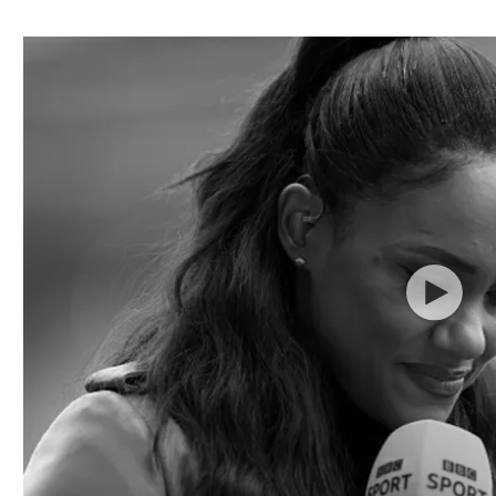
ל אביב
ליגה טורקית
תל אביב
ליגה סינית
חיפה
ליגה ברזילאית
באר שבע
ליגות נוספות
תניה
דה