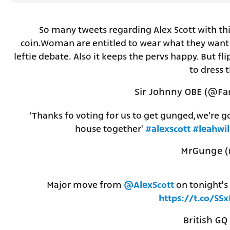
So many tweets regarding Alex Scott with thi
coin.Woman are entitled to wear what they want
leftie debate. Also it keeps the pervs happy. But fli
to dress 
‘Thanks fo voting for us to get gunged,we're go
house together'
#alexscott
#leahwi
Major move from
@AlexScott
on tonight's
https://t.co/SS