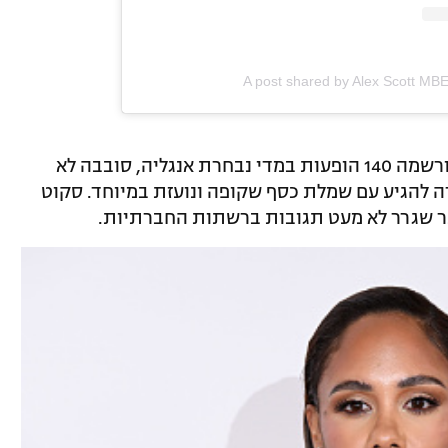
A post shared by Alex Scott MB
סקוט בת ה-39, ששיחקה בעיקר בארסנל ורשמה 140 הופעות במדי נבחרת אנגליה, סובבה לא
ה להגיע עם שמלת כסף שקופה ונועזת במיוחד. סקוט
ר שגרר לא מעט תגובות ברשתות החברתיות.