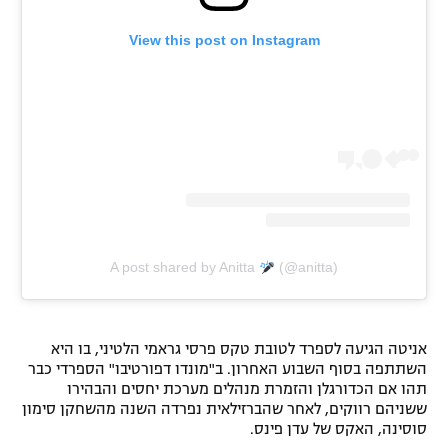
רשיון להקרנה פומבית לבית עסק
View this post on Instagram
הצטרפות לחבילת הערוצים
לוח דרושים – ג'ובנט
תגיות
המגזין
A post shared by Anitta
(@anitta)
אניטה הגיעה לספרד לטובת טקס פרסי גראמי הלטיני, בו היא
השתתפה בסוף השבוע האחרון. ב"מונדו דפורטיבו" הספרדי כבר
תהו אם הכדורגלן והזמרת מנהלים מערכת יחסים והבהירו
ששניהם רווקים, לאחר שהברזילאית נפרדה השנה מהשחקן סימון
סוסינה, האקס של עדן פינס.