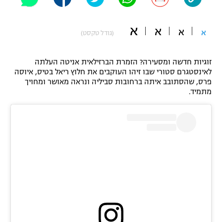
"מחצית בשכונה" – פודקאסט
אופניים
א
א
א
א
(גודל טקסט)
ספורט מוטורי
משתתפים וזוכים בפרסים
זוגיות חדשה ומסעירה? הזמרת הברזילאית אניטה העלתה
כדורמים
לאינסטגרם סטורי שבו זיהו העוקבים את חלוץ ריאל בטיס, איוסה
תקנון משתתפים וזוכים בפרסים
טניס
פרס, שהסתובב איתה ברחובות סביליה ונראה מאושר ומחויך
פוטבול אמריקאי NFL
מתמיד.
תקנון עבור פעילות אלקטרה
גיימינג E-Sports
בייסבול MLB
תקנון עבור פעילות ספורט 1 – "מרלן"
ספורט אתגרי ואקסטרים
תנאי שימוש
אומנויות לחימה
מדיניות פרטיות
גיימינג E-Sports
תקנון פעילות ספורט 1