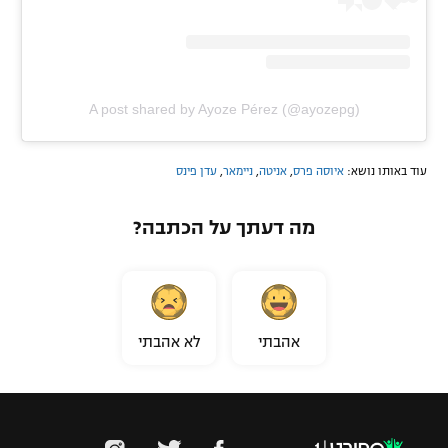
A post shared by Ayoze Pérez (@ayozepg)
עוד באותו נושא:
איוסה פרס
,
אניטה
,
ניימאר
,
עדן פינס
מה דעתך על הכתבה?
אהבתי
לא אהבתי