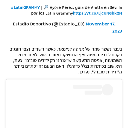
#LatinGRAMMY
|
Ayoze Pérez, guía de Anitta en Sevilla
por los Latin Grammy
https://t.co/LjCUNGhkQN
November 17,
— Estadio Deportivo (@Estadio_ED)
2023
בעבר נקשר שמה של אניטה לניימאר, כאשר השניים נצפו חוגגים
בקרנבל בריו ב-2019 ואף התנשקו באזור ה-VIP. לאחר מבול
השמועות, אניטה התעקשה ש"אנחנו רק ידידים טובים". כעת,
היא שוב בכותרות בגלל כדורגלן, האם הפעם זה יסתיים ביותר
מ"ידידות טובה?". נעדכן.