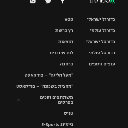
כדורגל ישראלי
VOD
כדורגל עולמי
רץ ברשת
ליגת העל
כדורסל ישראלי
תוצאות
ליגת
ליגה לאומית
האלופות
כדורסל עולמי
לוח שידורים
ליגת ווינר
סל
גביע הטוטו
ענפים נוספים
ברחבה
ליגה
NBA
אירופית
"מעל הליגה" – פודקאסט
ליגה לאומית
ליגיונרים
טניס
יורוליג
ליגה אנגלית
"מחצית בשכונה" – פודקאסט
כדורסל נשים
גביע המדינה
כדוריד
יורוקאפ
ליגה גרמנית
משתתפים וזוכים
בפרסים
מכבי תל
נבחרת
כדורעף
אביב
ישראל
ליגה
טניס
ספרדית
תקנון משתתפים
שחייה
הפועל חולון
מכבי חיפה
וזוכים בפרסים
גיימינג E-Sports