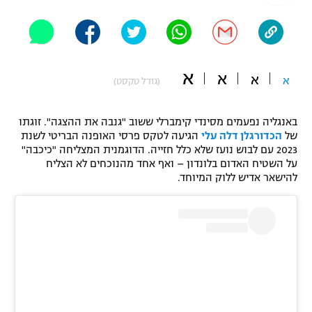
"מחצית בשכונה" – פודקאסט
אופניים
ספורט מוטורי
משתתפים וזוכים בפרסים
א
א
א
א
(גודל טקסט)
כדורמים
תקנון משתתפים וזוכים בפרסים
טניס
באנגליה נפעמים מסינדי קימברלי ששוב "גנבה את ההצגה". זוגתו
פוטבול אמריקאי NFL
של
הכדורגלן דלה עלי
הגיעה לטקס פרסי האופנה הבריטי לשנת
תקנון עבור פעילות אלקטרה
2023 עם לבוש נועז שלא כלל חזייה. הדוגמנית המצליחה "כיכבה"
גיימינג E-Sports
בייסבול MLB
על השטיח האדום בלונדון – ואף אחד מהנוכחים לא הצליח
תקנון עבור פעילות ספורט 1 – "מרלן"
להישאר אדיש ללוק המיוחד.
ספורט אתגרי ואקסטרים
תנאי שימוש
אומנויות לחימה
מדיניות פרטיות
גיימינג E-Sports
תקנון פעילות ספורט 1