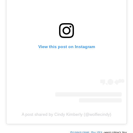
View this post on Instagram
A post shared by Cindy Kimberly (@wolfiecindy)
עוד באותו נושא:
דלה עלי
,
סינדי קימברלי