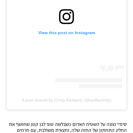
רשיון להקרנה פומבית לבית עסק
הצטרפות לחבילת הערוצים
View this post on Instagram
לוח דרושים – ג'ובנט
תגיות
המגזין
A post shared by Cindy Kimberly (@wolfiecindy)
סינדי נצצה על השטיח האדום כשבלשה טופ לבן קטן שחושף את
החלק התחתון של החזה שלה, וחצאית משולבת, עם חרוזים