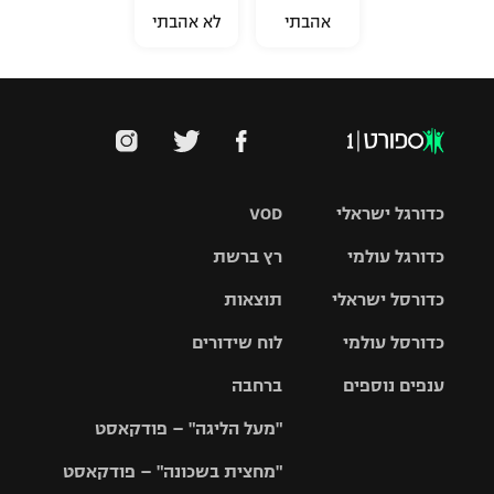
אהבתי
לא אהבתי
כדורגל ישראלי
VOD
כדורגל עולמי
רץ ברשת
ליגת העל
כדורסל ישראלי
תוצאות
ליגת
ליגה לאומית
האלופות
כדורסל עולמי
לוח שידורים
ליגת ווינר
סל
גביע הטוטו
ענפים נוספים
ברחבה
ליגה
NBA
אירופית
"מעל הליגה" – פודקאסט
ליגה לאומית
ליגיונרים
טניס
יורוליג
ליגה אנגלית
"מחצית בשכונה" – פודקאסט
כדורסל נשים
גביע המדינה