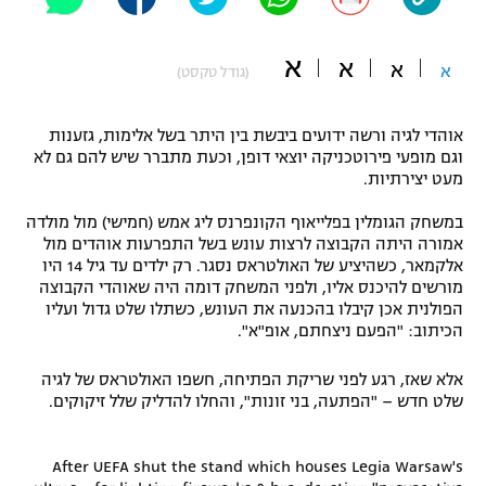
"מחצית בשכונה" – פודקאסט
אופניים
א
א
א
א
(גודל טקסט)
ספורט מוטורי
משתתפים וזוכים בפרסים
אוהדי לגיה ורשה ידועים ביבשת בין היתר בשל אלימות, גזענות
כדורמים
וגם מופעי פירוטכניקה יוצאי דופן, וכעת מתברר שיש להם גם לא
תקנון משתתפים וזוכים בפרסים
טניס
מעט יצירתיות.
פוטבול אמריקאי NFL
תקנון עבור פעילות אלקטרה
במשחק הגומלין בפלייאוף הקונפרנס ליג אמש (חמישי) מול מולדה
אמורה היתה הקבוצה לרצות עונש בשל התפרעות אוהדים מול
גיימינג E-Sports
בייסבול MLB
אלקמאר, כשהיציע של האולטראס נסגר. רק ילדים עד גיל 14 היו
תקנון עבור פעילות ספורט 1 – "מרלן"
מורשים להיכנס אליו, ולפני המשחק דומה היה שאוהדי הקבוצה
ספורט אתגרי ואקסטרים
הפולנית אכן קיבלו בהכנעה את העונש, כשתלו שלט גדול ועליו
תנאי שימוש
הכיתוב: "הפעם ניצחתם, אופ"א".
אומנויות לחימה
אלא שאז, רגע לפני שריקת הפתיחה, חשפו האולטראס של לגיה
מדיניות פרטיות
שלט חדש – "הפתעה, בני זונות", והחלו להדליק שלל זיקוקים.
גיימינג E-Sports
תקנון פעילות ספורט 1
After UEFA shut the stand which houses Legia Warsaw's