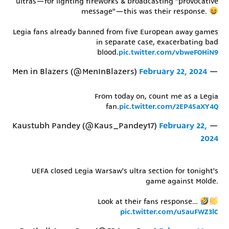
ultras—for lighting fireworks & broadcasting "provocative
message"—this was their response.
רשיון להקרנה פומבית לבית עסק
Legia fans already banned from five European away games
הצטרפות לחבילת הערוצים
in separate case, exacerbating bad
blood.
pic.twitter.com/vbweFOHiN9
לוח דרושים – ג'ובנט
February 22, 2024
— Men in Blazers (@MenInBlazers)
תגיות
From today on, count me as a Legia
fan.
pic.twitter.com/2EP45aXY4Q
המגזין
February 22,
— Kaustubh Pandey (@Kaus_Pandey17)
2024
UEFA closed Legia Warsaw's ultra section for tonight's
game against Molde.
Look at their fans response…
pic.twitter.com/u5auFWZ3lC