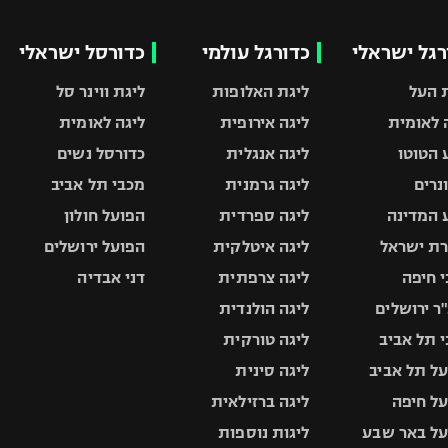
רגל ישראלי
כדורגל עולמי
כדורסל ישראלי
 העל
ליגת האלופות
ליגת ווינר סל
 לאומית
ליגה אירופית
ליגה לאומית
 הטוטו
ליגה אנגלית
כדורסל נשים
ונרים
ליגה גרמנית
מכבי תל אביב
 המדינה
ליגה ספרדית
הפועל חולון
ת ישראל
ליגה איטלקית
הפועל ירושלים
 חיפה
ליגה צרפתית
דני אבדיה
ר ירושלים
ליגה הולנדית
 תל אביב
ליגה טורקית
ל תל אביב
ליגה סינית
ל חיפה
ליגה ברזילאית
ל באר שבע
ליגות נוספות