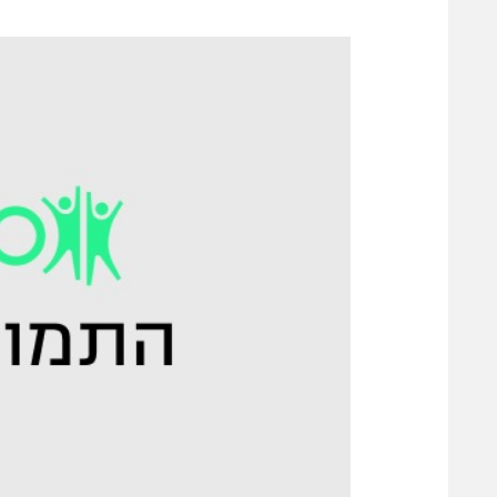
משתתפים וזוכים בפרסים
מכבי ת
הפועל 
תקנון משתתפים וזוכים בפרסים
הפועל 
תקנון עבור פעילות אלקטרה
הפועל 
תקנון עבור פעילות ספורט 1 – "מרלן"
מכבי נ
טניס
בני יהו
גיימינג E-Sports
תנאי שימוש
מדיניות פרטיות
תקנון פעילות ספורט 1
רשיון להקרנה פומבית לבית עסק
הצטרפות לחבילת הערוצים
לוח דרושים – ג'ובנט
תגיות