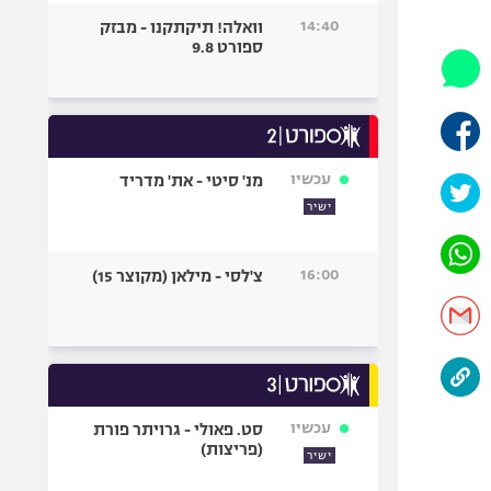
היאבקות WWE
14:40
וואלה! תיקתקנו - מבזק
אופניים
ספורט 9.8
ספורט מוטורי
כדורמים
פוטבול אמריקאי NFL
בייסבול MLB
עכשיו
מנ' סיטי - את' מדריד
ספורט אתגרי
ישיר
ואקסטרים
אומנויות לחימה
16:00
צ'לסי - מילאן (מקוצר 15)
גיימינג E-Sports
עכשיו
סט. פאולי - גרויתר פורת
(פריצות)
ישיר