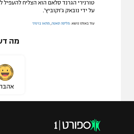
על ידי נובאק ג'וקוביץ'.
עוד באותו נושא:
מליסה סאטה
,
מתאו ברטיני
מה דע
אהבת