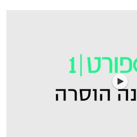
ל אביב
ליגה טורקית
תל אביב
ליגה סינית
חיפה
ליגה ברזילאית
באר שבע
ליגות נוספות
תניה
דה