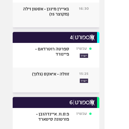
16:30
באיירן מינכן - אסטון וילה
(מקוצר 15)
עכשיו
ספרטה רוטרדאם -
פיינורד
ישיר
15:25
זוולה - איאקס (גלוך)
ישיר
עכשיו
פ.ס.וו. איינדהובן -
פורטונה סיטארד