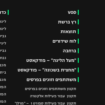
VOD
כדו
רץ ברשת
ליגת
ליגה
תוצאות
גביע
לוח שידורים
ליגי
ברחבה
גביע
נבחר
"מעל הליגה" – פודקאסט
מכבי
"מחצית בשכונה" – פודקאסט
בית"
משתתפים וזוכים בפרסים
מכבי
הפוע
תקנון משתתפים וזוכים בפרסים
הפוע
תקנון עבור פעילות אלקטרה
הפוע
תקנון עבור פעילות ספורט 1 – "מרלן"