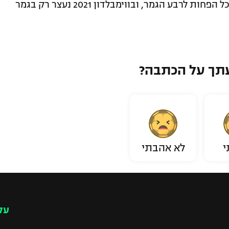
טורנירי הגרנד סלאם הוא הצליח להעפיל לכל הפחות לרבע הגמר, ובווימבלדון 2021 נעצר רק בגמר
תך על הכתבה?
י
לא אהבתי
עק