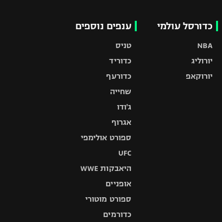
כדורסל עולמי
ענפים נוספים
NBA
טניס
יורוליג
כדוריד
יורוקאפ
כדורעף
שחייה
ג'ודו
אגרוף
ספורט אולימפי
UFC
היאבקות WWE
אופניים
ספורט מוטורי
כדורמים