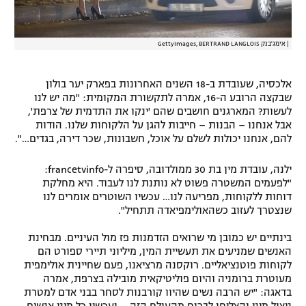
|
אימג'בנק GettyImages, BERTRAND LANGLOIS
אלכסיה, שעובדת ב-18 השנים האחרונות בפארק יער בולון
שבקצה הרובע ה-16, אמרה לתקשורת המקומית: "מה יש לנו
לעשות? המארגנים חושבים שהם 'ינקו את התדמית של צרפת',
אבל אנחנו – הבנות – חייבות להגן על הלקוחות שלנו. הודות
להם, אנחנו יכולות לשלם על אוכל, חשבונות, שכר דירה, בגדים…".
ילנה, עובדת מין בת 30 ממולדובה, סיפרה ל-francetvinfo:
"לפעמים המשטרה פשוט לא נותנת לנו לעבוד. היא מחלקת
דוחות ללקוחות, מפריעה לנו… עכשיו השוטרים אומרים לנו
שנצטרך לעזוב כשהאולימפיאדה תתחיל".
בינתיים יש כמובן מי שרואים הזדמנות פז מול העיניים. מבחינת
האנשים שמניעים את תעשיית המין, מיליוני תיירי ספורט הם
לקוחות פוטנציאליים. רוקסנה מרציאנו, פעם שחיינית אולימפית
מעוטרת ברומניה והיום פוליטיקאית מובילה בצרפת, אמרה
בדאגה: "יש הרבה נשים שהיוו קורבנות לסחר בבני אדם למטרת