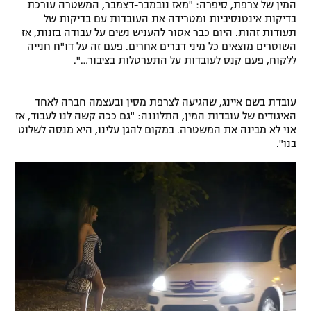
המין של צרפת, סיפרה: "מאז נובמבר-דצמבר, המשטרה עורכת
רשיון להקרנה פומבית לבית עסק
בדיקות אינטנסיביות ומטרידה את העובדות עם בדיקות של
תעודות זהות. היום כבר אסור להעניש נשים על עבודה בזנות, אז
השוטרים מוצאים כל מיני דברים אחרים. פעם זה על דו"ח חנייה
הצטרפות לחבילת הערוצים
ללקוח, פעם קנס לעובדות על התערטלות בציבור…".
לוח דרושים – ג'ובנט
עובדת בשם איינג, שהגיעה לצרפת מסין ובעצמה חברה לאחד
האיגודים של עובדות המין, התלוננה: "גם ככה קשה לנו לעבוד, אז
תגיות
אני לא מבינה את המשטרה. במקום להגן עלינו, היא מנסה לשלוט
בנו".
המגזין