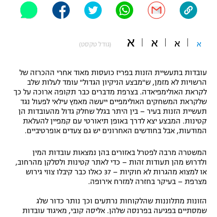
"מחצית בשכונה" – פודקאסט
אופניים
א
א
א
ספורט מוטורי
א
משתתפים וזוכים בפרסים
(גודל טקסט)
כדורמים
עובדות בתעשיית הזנות בפריז כועסות מאוד אחרי ההכרזה של
תקנון משתתפים וזוכים בפרסים
טניס
הרשויות לא מזמן, ש"מבצע הניקיון הגדול" עומד לעלות שלב
פוטבול אמריקאי NFL
לקראת האולימפיאדה. בצרפת מדברים כבר תקופה ארוכה על כך
תקנון עבור פעילות אלקטרה
שלקראת המשחקים האולימפיים ייעשה מאמץ עילאי לפעול נגד
גיימינג E-Sports
תעשיית הזנות בעיר – בין היתר בגלל שחלק גדול מהעובדות הן
בייסבול MLB
תקנון עבור פעילות ספורט 1 – "מרלן"
קטינות. המבצע יצא לדרך באופן תיאורטי עם קמפיין להעלאת
המודעות, אבל בחודשים האחרונים יש גם צעדים אופרטיביים.
ספורט אתגרי ואקסטרים
תנאי שימוש
המשטרה מרבה לפטרל באזורים בהן נמצאות עובדות המין
אומנויות לחימה
ולדרוש מהן תעודות זהות – כדי לאתר קטינות ולסלקן מהרחוב,
או למצוא מהגרות לא חוקיות – 37 כאלו כבר קיבלו צווי גירוש
מדיניות פרטיות
מצרפת – בעיקר בחזרה למזרח אירופה.
גיימינג E-Sports
הזונות מתלוננות שהלקוחות נרתעים וכך נותר כדור שלג
תקנון פעילות ספורט 1
שמסתיים בפגיעה בפרנסה שלהן. אליסה קובי, מאיגוד עובדות