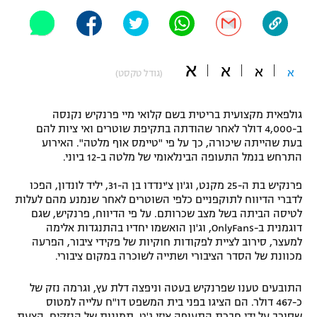
"מחצית בשכונה" – פודקאסט
אופניים
ספורט מוטורי
משתתפים וזוכים בפרסים
א
א
א
א
(גודל טקסט)
כדורמים
תקנון משתתפים וזוכים בפרסים
טניס
גולפאית מקצועית בריטית בשם קלואי מיי פרנקיש נקנסה
ב-4,000 דולר לאחר שהודתה בתקיפת שוטרים ואי ציות להם
פוטבול אמריקאי NFL
תקנון עבור פעילות אלקטרה
בעת שהייתה שיכורה, כך על פי "טיימס אוף מלטה". האירוע
התרחש בנמל התעופה הבינלאומי של מלטה ב-12 ביוני.
גיימינג E-Sports
בייסבול MLB
תקנון עבור פעילות ספורט 1 – "מרלן"
פרנקיש בת ה-25 מקנט, וג'ון צ'ינדדו בן ה-31, יליד לונדון, הפכו
ספורט אתגרי ואקסטרים
לדברי הדיווח לתוקפניים כלפי השוטרים לאחר שנמנע מהם לעלות
תנאי שימוש
לטיסה הביתה בשל מצב שכרותם. על פי הדיווח, פרנקיש, שגם
דוגמנית ב-OnlyFans, וג'ון הואשמו יחדיו בהתנגדות אלימה
אומנויות לחימה
למעצר, סירוב לציית לפקודות חוקיות של פקידי ציבור, הפרעה
מכוונת של הסדר הציבורי ושתייה לשוכרה במקום ציבורי.
מדיניות פרטיות
גיימינג E-Sports
התובעים טענו שפרנקיש בעטה וניפצה דלת עץ, וגרמה נזק של
תקנון פעילות ספורט 1
כ-467 דולר. הם הציגו בפני בית המשפט דו"ח עלייה למטוס
שסורב על ידי חברת התעופה איזי ג'ט, תמונות של הנזקים, הצעת