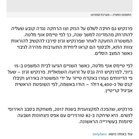
התמונה הוסרה – מערכת ספורט1
פרנקיש גם חויבה לשלם על הנזק וצו הרחקה נגדה קובע שעליה
להתרחק מהמדינה למשך שנה, כך לפי טיימס אוף מלטה.
המשטרה הוזעקה לאחר שפרנקיש וג'ון סירבו להקשיב להוראות
צוות התא, ולבסוף הם קראו ליחידת התערבות מהירה לגיבוי
כאשר המצב הסלים.
לפי טיימס אוף מלטה, כאשר השניים הגיעו לבית המשפט ב-15
ביוני, לפרנקיש היה גבס על זרועה השמאלית. פרנקיש וג'ון – שעל
פי הדיווחים נעזרו באקדח טייזר על ידי המשטרה באירוע וקיבלו
קנס של כ-6,400 דולר – הודו באשמה, לפי השופטת הראשית
אביגיל קריטיין.
פרנקיש, שהפכה למקצוענית בשנת 2017, משחקת בסבב האירופי
לנשים. היא שיחקה ב-82 טורנירים עם אפס ניצחונות ושבעה
סיומות בעשירייה הראשונה.
עוד באותו נושא:
Onlyfans