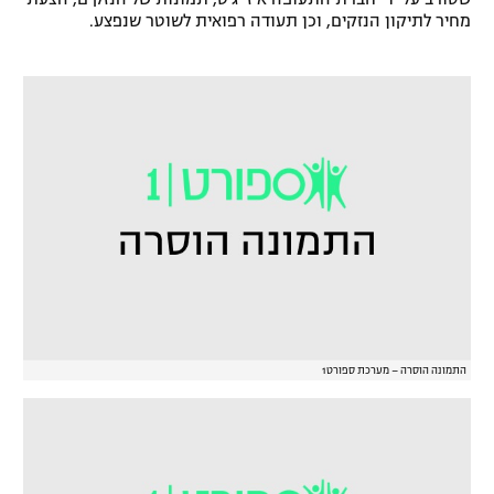
מחיר לתיקון הנזקים, וכן תעודה רפואית לשוטר שנפצע.
רשיון להקרנה פומבית לבית עסק
הצטרפות לחבילת הערוצים
לוח דרושים – ג'ובנט
תגיות
המגזין
התמונה הוסרה – מערכת ספורט1