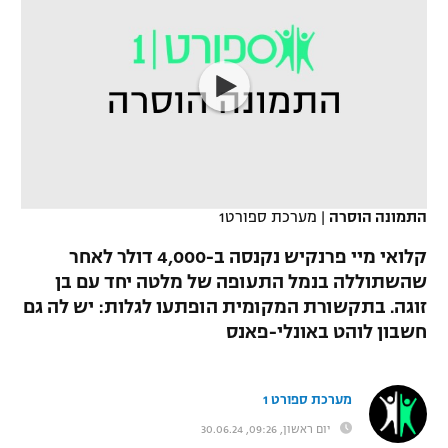
כדורסל נשים
נבחרת ישראל
יורוליג
ליגה ספרדית
טניס
VOD
מכבי תל אביב
מכבי חיפה
יורוקאפ
ליגה איטלקית
כדוריד
הפועל חולון
בית"ר ירושלים
רץ ברשת
ליגה צרפתית
כדורעף
הפועל ירושלים
מכבי תל אביב
ליגה הולנדית
שחייה
תוצאות
דני אבדיה
התמונה הוסרה
|
מערכת ספורט1
הפועל תל אביב
ליגה טורקית
ג'ודו
קלואי מיי פרנקיש נקנסה ב-4,000 דולר לאחר
הפועל חיפה
לוח שידורים
שהשתוללה בנמל התעופה של מלטה יחד עם בן
ליגה סינית
אגרוף
זוגה. בתקשורת המקומית הופתעו לגלות: יש לה גם
הפועל באר שבע
חשבון לוהט באונלי-פאנס
ליגה ברזילאית
ברחבה
ספורט אולימפי
מכבי נתניה
ליגות נוספות
UFC
מערכת ספורט 1
"מעל הליגה" – פודקאסט
בני יהודה
יום ראשון, 09:26, 30.06.24
היאבקות WWE