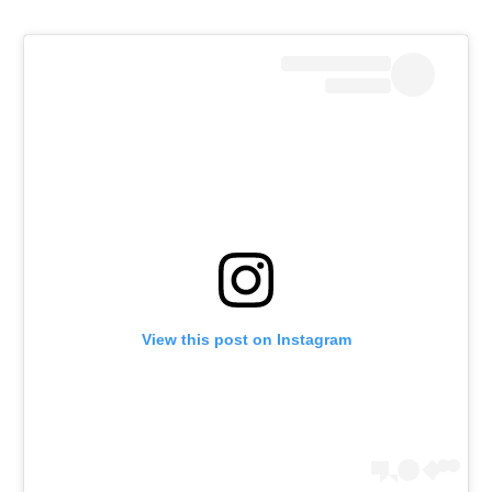
רשיון להקרנה פומבית לבית עסק
הצטרפות לחבילת הערוצים
לוח דרושים – ג'ובנט
תגיות
המגזין
View this post on Instagram