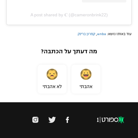
A post shared by 𝐂 (@cameronbrink22)
עוד באותו נושא:
wnba
,
קמרון ברינק
מה דעתך על הכתבה?
אהבתי
לא אהבתי