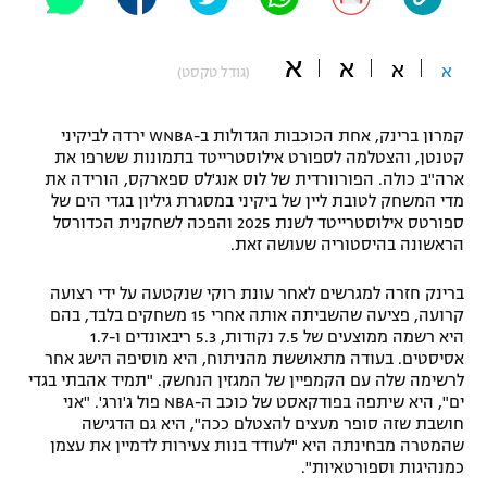
"מחצית בשכונה" – פודקאסט
אופניים
א
א
א
א
(גודל טקסט)
ספורט מוטורי
משתתפים וזוכים בפרסים
קמרון ברינק, אחת הכוכבות הגדולות ב-WNBA ירדה לביקיני
כדורמים
קטנטן, והצטלמה לספורט אילוסטרייטד בתמונות ששרפו את
תקנון משתתפים וזוכים בפרסים
טניס
ארה"ב כולה. הפורוורדית של לוס אנג'לס ספארקס, הורידה את
פוטבול אמריקאי NFL
מדי המשחק לטובת ליין של ביקיני במסגרת גיליון בגדי הים של
תקנון עבור פעילות אלקטרה
ספורטס אילוסטרייטד לשנת 2025 והפכה לשחקנית הכדורסל
הראשונה בהיסטוריה שעושה זאת.
גיימינג E-Sports
בייסבול MLB
תקנון עבור פעילות ספורט 1 – "מרלן"
ברינק חזרה למגרשים לאחר עונת רוקי שנקטעה על ידי רצועה
ספורט אתגרי ואקסטרים
קרועה, פציעה שהשביתה אותה אחרי 15 משחקים בלבד, בהם
תנאי שימוש
היא רשמה ממוצעים של 7.5 נקודות, 5.3 ריבאונדים ו-1.7
אומנויות לחימה
אסיסטים. בעודה מתאוששת מהניתוח, היא מוסיפה הישג אחר
לרשימה שלה עם הקמפיין של המגזין הנחשק. "תמיד אהבתי בגדי
מדיניות פרטיות
ים", היא שיתפה בפודקאסט של כוכב ה-NBA פול ג'ורג'. "אני
גיימינג E-Sports
חושבת שזה סופר מעצים להצטלם ככה", היא גם הדגישה
שהמטרה מבחינתה היא "לעודד בנות צעירות לדמיין את עצמן
תקנון פעילות ספורט 1
כמנהיגות וספורטאיות".