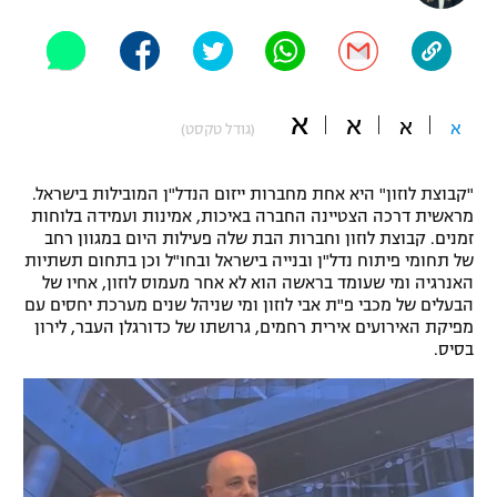
"מחצית בשכונה" – פודקאסט
אופניים
ספורט מוטורי
משתתפים וזוכים בפרסים
א
א
א
א
(גודל טקסט)
כדורמים
תקנון משתתפים וזוכים בפרסים
טניס
"קבוצת לוזון" היא אחת מחברות ייזום הנדל"ן המובילות בישראל.
פוטבול אמריקאי NFL
מראשית דרכה הצטיינה החברה באיכות, אמינות ועמידה בלוחות
תקנון עבור פעילות אלקטרה
זמנים. קבוצת לוזון וחברות הבת שלה פעילות היום במגוון רחב
גיימינג E-Sports
בייסבול MLB
של תחומי פיתוח נדל"ן ובנייה בישראל ובחו"ל וכן בתחום תשתיות
תקנון עבור פעילות ספורט 1 – "מרלן"
האנרגיה ומי שעומד בראשה הוא לא אחר מעמוס לוזון, אחיו של
הבעלים של מכבי פ"ת אבי לוזון ומי שניהל שנים מערכת יחסים עם
ספורט אתגרי ואקסטרים
מפיקת האירועים אירית רחמים, גרושתו של כדורגלן העבר, לירון
תנאי שימוש
בסיס.
אומנויות לחימה
מדיניות פרטיות
גיימינג E-Sports
תקנון פעילות ספורט 1