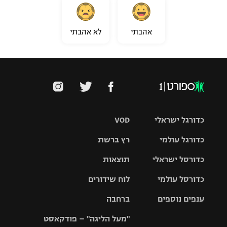
אהבתי
לא אהבתי
כדורגל ישראלי
VOD
כדורגל עולמי
רץ ברשת
ליגת העל
כדורסל ישראלי
תוצאות
ליגת
ליגה לאומית
האלופות
כדורסל עולמי
לוח שידורים
ליגת ווינר
סל
גביע הטוטו
ענפים נוספים
ברחבה
ליגה
NBA
אירופית
"מעל הליגה" – פודקאסט
ליגה לאומית
ליגיונרים
טניס