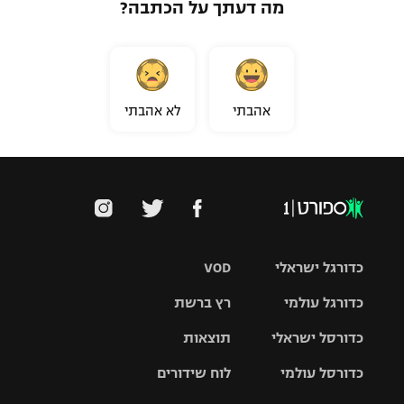
מה דעתך על הכתבה?
אהבתי
לא אהבתי
כדורגל ישראלי
VOD
כדורגל עולמי
רץ ברשת
ליגת העל
כדורסל ישראלי
תוצאות
ליגת
ליגה לאומית
האלופות
כדורסל עולמי
לוח שידורים
ליגת ווינר
סל
גביע הטוטו