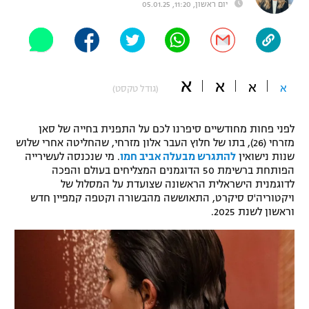
יום ראשון, 11:20, 05.01.25
"מחצית בשכונה" – פודקאסט
אופניים
ספורט מוטורי
משתתפים וזוכים בפרסים
א
א
א
א
(גודל טקסט)
כדורמים
תקנון משתתפים וזוכים בפרסים
טניס
פוטבול אמריקאי NFL
לפני פחות מחודשיים סיפרנו לכם על התפנית בחייה של סאן
תקנון עבור פעילות אלקטרה
מזרחי (26), בתו של חלוץ העבר אלון מזרחי, שהחליטה אחרי שלוש
שנות נישואין
להתגרש מבעלה אביב חמו
. מי שנכנסה לעשירייה
גיימינג E-Sports
בייסבול MLB
הפותחת ברשימת 50 הדוגמנים המצליחים בעולם והפכה
תקנון עבור פעילות ספורט 1 – "מרלן"
לדוגמנית הישראלית הראשונה שצועדת על המסלול של
ספורט אתגרי ואקסטרים
ויקטוריה'ס סיקרט, התאוששה מהבשורה וקטפה קמפיין חדש
תנאי שימוש
וראשון לשנת 2025.
אומנויות לחימה
מדיניות פרטיות
גיימינג E-Sports
תקנון פעילות ספורט 1