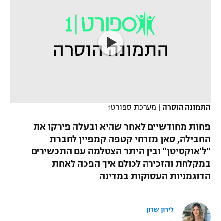
כדורסל נשים
נבחרת ישראל
יורוליג
ליגה ספרדית
טניס
VOD
מכבי תל אביב
מכבי חיפה
יורוקאפ
ליגה איטלקית
כדוריד
הפועל חולון
בית"ר ירושלים
רץ ברשת
ליגה צרפתית
כדורעף
הפועל ירושלים
מכבי תל אביב
ליגה הולנדית
שחייה
תוצאות
דני אבדיה
התמונה הוסרה
|
מערכת ספורט1
הפועל תל אביב
ליגה טורקית
ג'ודו
פחות מחודשיים לאחר שהיא ובעלה פירקו את
הפועל חיפה
לוח שידורים
החבילה, סאן מזרחי קטפה קמפיין לחברת
ליגה סינית
אגרוף
"ל'אוקסיטן" ובין היתר הצטלמה עם התכשירים
הפועל באר שבע
במקלחת והזכירה לכולם איך הפכה לאחת
ליגה ברזילאית
ברחבה
ספורט אולימפי
הדוגמניות העסוקות במדינה
מכבי נתניה
ליגות נוספות
UFC
"מעל הליגה" – פודקאסט
בני יהודה
לירון שרון
היאבקות WWE