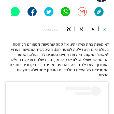
"מחצית בשכונה" – פודקאסט
אופניים
ספורט מוטורי
משתתפים וזוכים בפרסים
א
א
א
א
(גודל טקסט)
כדורמים
תקנון משתתפים וזוכים בפרסים
טניס
לא משנה כמה כאלו יהיו, אין ספק שמגישת הספורט הלוהטת
פוטבול אמריקאי NFL
בעולם כיום היא דילטה לאוטה (33). האיטלקייה שמגישה בערוץ
תקנון עבור פעילות אלקטרה
"DAZN" המקומי חיה את החיים הטובים לצד בעלה, השוער
גיימינג E-Sports
בייסבול MLB
הגרמני של שאלקה, לוריס קאריוס, והבת שלהם אריה. בסופ"ש
תקנון עבור פעילות ספורט 1 – "מרלן"
האחרון, היא בילתה בלעדיהם עם מספר חברים קרובים בחופים
המטריפים של האיים המלדיביים וסרטון אחד שלה ניתץ את
ספורט אתגרי ואקסטרים
הרשת.
תנאי שימוש
אומנויות לחימה
מדיניות פרטיות
גיימינג E-Sports
תקנון פעילות ספורט 1