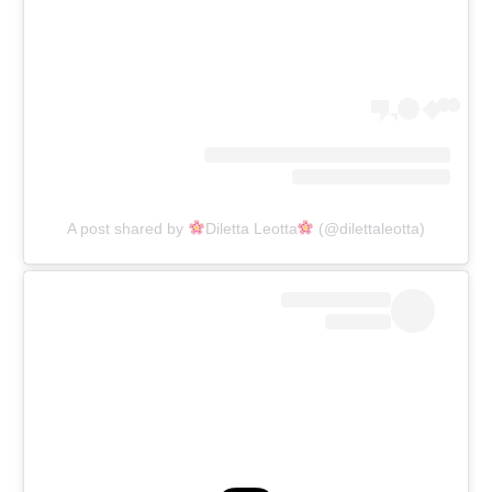
A post shared by
Diletta Leotta
(@dilettaleotta)