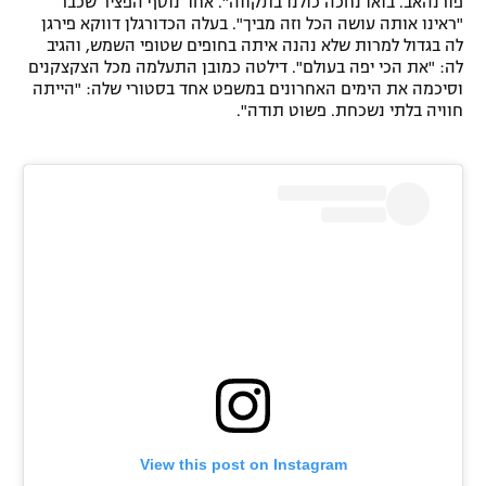
פורנהאב. בואו נחכה כולנו בתקווה". אחד נוסף הפציר שכבר
"ראינו אותה עושה הכל וזה מביך". בעלה הכדורגלן דווקא פירגן
לה בגדול למרות שלא נהנה איתה בחופים שטופי השמש, והגיב
לה: "את הכי יפה בעולם". דילטה כמובן התעלמה מכל הצקצקנים
וסיכמה את הימים האחרונים במשפט אחד בסטורי שלה: "הייתה
חוויה בלתי נשכחת. פשוט תודה".
View this post on Instagram