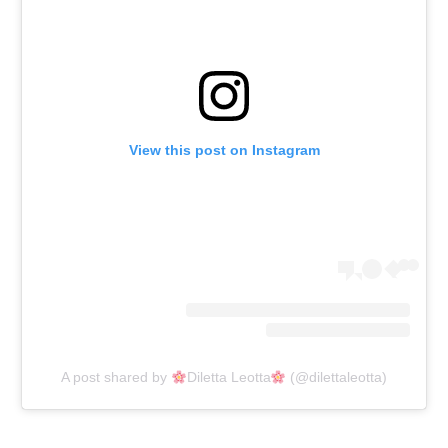
רשיון להקרנה פומבית לבית עסק
הצטרפות לחבילת הערוצים
לוח דרושים – ג'ובנט
View this post on Instagram
תגיות
המגזין
A post shared by
Diletta Leotta
(@dilettaleotta)