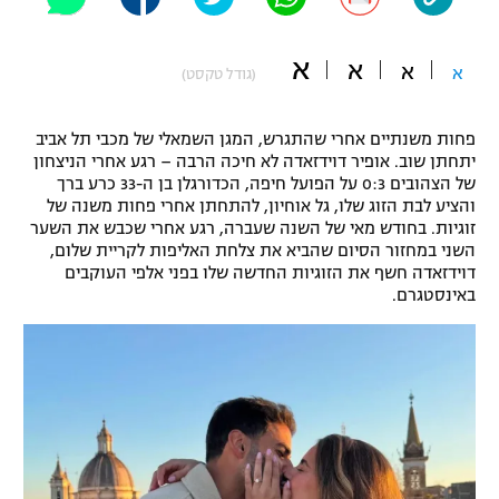
"מחצית בשכונה" – פודקאסט
אופניים
א
א
א
א
(גודל טקסט)
ספורט מוטורי
משתתפים וזוכים בפרסים
פחות משנתיים אחרי שהתגרש, המגן השמאלי של מכבי תל אביב
כדורמים
יתחתן שוב. אופיר דוידזאדה לא חיכה הרבה – רגע אחרי הניצחון
תקנון משתתפים וזוכים בפרסים
טניס
של הצהובים 0:3 על הפועל חיפה, הכדורגלן בן ה-33 כרע ברך
פוטבול אמריקאי NFL
והציע לבת הזוג שלו, גל אוחיון, להתחתן אחרי פחות משנה של
תקנון עבור פעילות אלקטרה
זוגיות. בחודש מאי של השנה שעברה, רגע אחרי שכבש את השער
השני במחזור הסיום שהביא את צלחת האליפות לקריית שלום,
גיימינג E-Sports
בייסבול MLB
דוידזאדה חשף את הזוגיות החדשה שלו בפני אלפי העוקבים
תקנון עבור פעילות ספורט 1 – "מרלן"
באינסטגרם.
ספורט אתגרי ואקסטרים
תנאי שימוש
אומנויות לחימה
מדיניות פרטיות
גיימינג E-Sports
תקנון פעילות ספורט 1