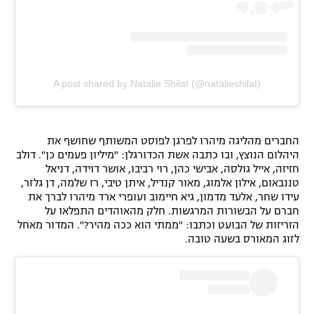
A post shared by Natalie Shilat (@natalieshilat)
החברים מהליגה מיהרו לפרגן לפוסט המשותף שחושף את
היהלום הנוצץ, ובו כתבה אשת הכדורגלן: "מיליון פעמים כן". דולב
חזיזה, אייל גולסה, אבישי כהן, רוי רביבו, אושר דוידה, דניאל
טננבאום, אילון אלמוג, מאור קנדיל, איתן טיבי, רז שלמה, דן גלזר,
עידו שחר, אלעד מדמון, גיא חיימוב ועופרי ארד מיהרו לברך את
חברם על הבשורות המרגשות. חלק מהאוהדים התפלאו על
הזריזות של הבועט וכתבו: "ממתי הוא ככה מהיר?". המדור מאחל
לזוג המאורס בשעה טובה.