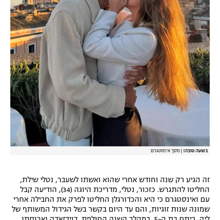
רשיון להקרנה פומבית לבית עסק
הצטרפות לחבילת הערוצים
לוח דרושים – ג'ובנט
תגיות
המגזין
בשעה טובה!
|
מסך אינסטגרם
זה הגיע רק שנה וחודש אחרי שהוא ואשתו לשעבר, נטלי שילת,
החליטו להתגרש. כזכור, נטלי, מדריכת היוגה (34), הודיעה קבל
עם ואינסטגרם כי היא והכדורגלן החליטו לפרק את החבילה אחרי
שמונה שנות זוגיות, והם עד היום בקשר בשל הגידול המשותף של
ליה, ביתם בת ה-5. במהלך השנה החולפת, דוידזאדה וארוסתו