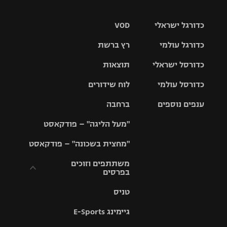
כדורגל ישראלי
VOD
כדורגל עולמי
רץ ברשת
ליגת העל
כדורסל ישראלי
תוצאות
ליגת
ליגה לאומית
האלופות
כדורסל עולמי
לוח שידורים
ליגת ווינר
סל
גביע הטוטו
ענפים נוספים
ברחבה
ליגה
NBA
אירופית
"מעל הליגה" – פודקאסט
ליגה לאומית
ליגיונרים
טניס
יורוליג
ליגה אנגלית
"מחצית בשכונה" – פודקאסט
כדורסל נשים
גביע המדינה
כדוריד
יורוקאפ
ליגה גרמנית
משתתפים וזוכים
בפרסים
מכבי תל
נבחרת
כדורעף
אביב
ישראל
ליגה
טניס
ספרדית
תקנון משתתפים
שחייה
הפועל חולון
מכבי חיפה
וזוכים בפרסים
גיימינג E-Sports
ליגה