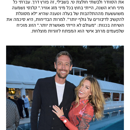
את הסוודר ולבשתי חולצת טי. בשבילי, זה פורץ דרך. עברתי כל
רשיון להקרנה פומבית לבית עסק
מיני חרא השנה, הייתי בחוץ בכל מיני מזג אוויר." קלנסי נשמעה
משועשעת מההתלהבות של בעלה וטענה שהיא "לא מסוגלת
להקשיב לדיבורים על גולף יותר". למרות הבדיחות, היא סיכמה את
הצטרפות לחבילת הערוצים
השיחה בכנות: "מעולם לא הייתי מאושרת יותר." הזוג מוכיח
שלפעמים מרחב אישי הוא המפתח לזוגיות מוצלחת.
לוח דרושים – ג'ובנט
תגיות
המגזין