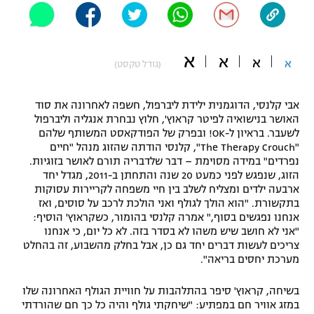
"מחצית בשכונה" – פודקאסט
אופניים
א
א
א
ספורט מוטורי
א
משתתפים וזוכים בפרסים
(גודל טקסט)
כדורמים
אבי קלנסי, הדוגמנית ילידת ליברפול, חשפה לאחרונה את סוד
תקנון משתתפים וזוכים בפרסים
טניס
האושר בנישואיה לפיטר קראוץ', חלוץ נבחרת אנגליה וליברפול
פוטבול אמריקאי NFL
לשעבר. בראיון ל-OK! ובפרק של הפודקאסט המשותף שלהם
תקנון עבור פעילות אלקטרה
"The Therapy Crouch", קלנסי הודתה שהזוג מנהל "חיים
גיימינג E-Sports
נפרדים" במידה מסוימת – דבר שלדבריה תורם לאושר בזוגיות.
בייסבול MLB
תקנון עבור פעילות ספורט 1 – "מרלן"
הזוג, שנפגש לפני כמעט 20 שנה והתחתן ב-2011, מגדל יחד
ארבעה ילדים ומצליח לשלב בין חיי משפחה לקריירות עסוקות
ספורט אתגרי ואקסטרים
בתקשורת. "הוא הולך לגולף ואני הולכת לרכב על סוסים, ואז
תנאי שימוש
אנחנו נפגשים בסוף," אמרה קלנסי בהומור, כשקראוץ' הוסיף:
אומנויות לחימה
"אני לא חושב שיש משהו לא בסדר בזה. לא כל יום, כי אנחנו
צריכים לעשות דברים יחד גם כן, אבל בחלק מהשבוע, זה בהחלט
מדיניות פרטיות
מערכת יחסים בריאה".
גיימינג E-Sports
בשיחה, קראוץ' סיפר בהתלהבות על חוויית הגולף האחרונה שלו
תקנון פעילות ספורט 1
במזג אוויר חם במפתיע: "שיחקתי גולף והיה כל כך חם שהורדתי