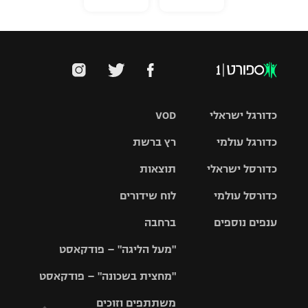
כדורגל ישראלי
VOD
כדורגל עולמי
רץ ברשת
ליגת העל
כדורסל ישראלי
תוצאות
ליגת
ליגה לאומית
האלופות
כדורסל עולמי
לוח שידורים
ליגת ווינר
סל
גביע הטוטו
ענפים נוספים
ברחבה
ליגה
NBA
אירופית
"מעל הליגה" – פודקאסט
ליגה לאומית
ליגיונרים
טניס
יורוליג
ליגה אנגלית
"מחצית בשכונה" – פודקאסט
כדורסל נשים
גביע המדינה
כדוריד
יורוקאפ
ליגה גרמנית
משתתפים וזוכים