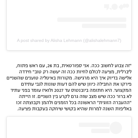
A post shared by Alisha Lehmann (@alishalehmann7)
"זה צבוע לחשוב ככה. אני ספורטאית, בת 26, עם ראש פתוח,
ליברלית, מציעה לכולם לחיות ככה זה יעשה רק טוב" חידדה
אלישה בדיוק איך היא מרגישה. מקורות באיטליה טוענים שהשניים
פירקו את החבילה כיוון שיש להם דעות שונות לגבי עתידם
המקצועי. היא חתומה ביובנטוס עד 2027 ולואיז עומד בפני עתיד
לא ברור ככה שיש מצב שזה גרם לקרע בין השניים. זו הייתה
"ההעברה הזוגית" הראשונה בכל הזמנים ולהמן וקבוצתה זכו
באליפות השנה למרות שהיא בקושי שיחקה בעקבות פציעה.