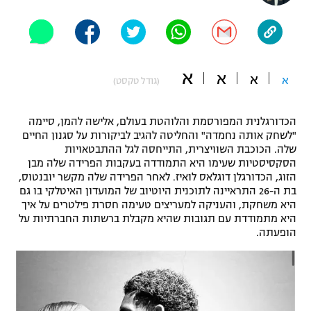
"מחצית בשכונה" – פודקאסט
אופניים
ספורט מוטורי
משתתפים וזוכים בפרסים
א
א
א
א
(גודל טקסט)
כדורמים
תקנון משתתפים וזוכים בפרסים
טניס
הכדורגלנית המפורסמת והלוהטת בעולם, אלישה להמן, סיימה
פוטבול אמריקאי NFL
"לשחק אותה נחמדה" והחליטה להגיב לביקורות על סגנון החיים
תקנון עבור פעילות אלקטרה
שלה. הכוכבת השוויצרית, התייחסה לגל ההתבטאויות
גיימינג E-Sports
בייסבול MLB
הסקסיסטיות שעימו היא התמודדה בעקבות הפרידה שלה מבן
תקנון עבור פעילות ספורט 1 – "מרלן"
הזוג, הכדורגלן דוגלאס לואיז. לאחר הפרידה שלה מקשר יובנטוס,
בת ה-26 התראיינה לתוכנית היוטיוב של המועדון האיטלקי בו גם
ספורט אתגרי ואקסטרים
היא משחקת, והעניקה למעריצים טעימה חסרת פילטרים על איך
תנאי שימוש
היא מתמודדת עם תגובות שהיא מקבלת ברשתות החברתיות על
אומנויות לחימה
הופעתה.
מדיניות פרטיות
גיימינג E-Sports
תקנון פעילות ספורט 1