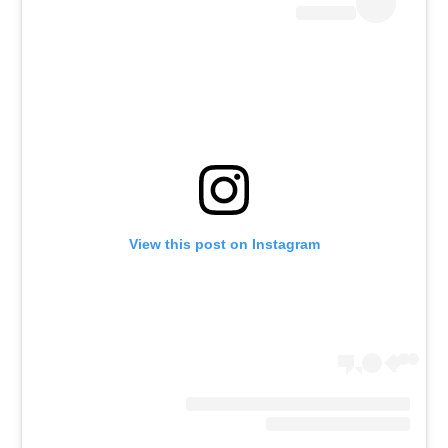
רשיון להקרנה פומבית לבית עסק
הצטרפות לחבילת הערוצים
לוח דרושים – ג'ובנט
תגיות
המגזין
View this post on Instagram