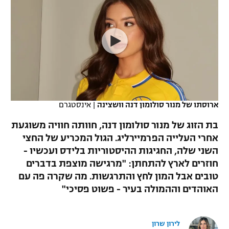
כדורסל נשים
נבחרת ישראל
יורוליג
ליגה ספרדית
טניס
VOD
מכבי תל אביב
מכבי חיפה
יורוקאפ
ליגה איטלקית
כדוריד
הפועל חולון
בית"ר ירושלים
רץ ברשת
ליגה צרפתית
כדורעף
הפועל ירושלים
מכבי תל אביב
ליגה הולנדית
שחייה
תוצאות
ארוסתו של מנור סולומון דנה וושצינה
|
אינסטגרם
דני אבדיה
הפועל תל אביב
ליגה טורקית
בת הזוג של מנור סולומון דנה, חוותה חוויה משוגעת
ג'ודו
הפועל חיפה
אחרי העלייה הפרמיירליג. הגול המכריע של החצי
לוח שידורים
ליגה סינית
השני שלה, החגיגות ההיסטוריות בלידס ועכשיו -
אגרוף
הפועל באר שבע
חוזרים לארץ להתחתן: "מרגישה מוצפת בדברים
ליגה ברזילאית
ברחבה
טובים אבל המון לחץ והתרגשות. מה שקרה פה עם
ספורט אולימפי
מכבי נתניה
האוהדים וההמולה בעיר - פשוט פסיכי"
ליגות נוספות
UFC
"מעל הליגה" – פודקאסט
בני יהודה
לירון שרון
היאבקות WWE