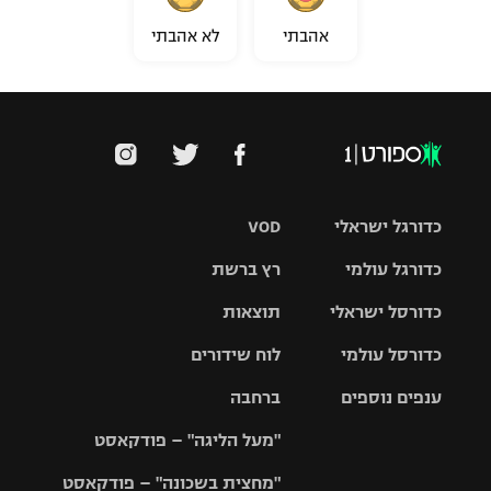
אהבתי
לא אהבתי
כדורגל ישראלי
VOD
כדורגל עולמי
רץ ברשת
ליגת העל
כדורסל ישראלי
תוצאות
ליגת
ליגה לאומית
האלופות
כדורסל עולמי
לוח שידורים
ליגת ווינר
סל
גביע הטוטו
ענפים נוספים
ברחבה
ליגה
NBA
אירופית
"מעל הליגה" – פודקאסט
ליגה לאומית
ליגיונרים
טניס
יורוליג
ליגה אנגלית
"מחצית בשכונה" – פודקאסט