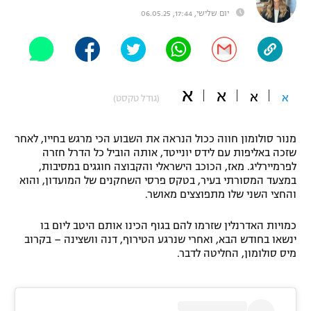
יום שלישי, 17:44, 06.05.25
"מחצית בשכונה" – פודקאסט
אופניים
ספורט מוטורי
משתתפים וזוכים בפרסים
א
א
כדורמים
א
א
(גודל טקסט)
תקנון משתתפים וזוכים בפרסים
טניס
פוטבול אמריקאי NFL
מנור סולומון חווה ככול הנראה את השבוע הכי מרגש בחייו, לאחר
תקנון עבור פעילות אלקטרה
שזכה באליפות עם לידס יונייטד, אותה הוביל כל הדרל חזרה
גיימינג E-Sports
בייסבול MLB
לפרמיירליג. מאז, הכוכב הישראלי והקבוצה חוגגים במסיבות,
תקנון עבור פעילות ספורט 1 – "מרלן"
במצעד המסורתי בעיר, בטקס פרסי השחקנים של המועדון, והוא
והחצי השני שלו מתפוצצים מאושר.
ספורט אתגרי ואקסטרים
תנאי שימוש
כמויות האדרנלין שזרמו להם בגוף הכינו אותם היטב ליום בו
אומנויות לחימה
ינשאו בחודש הבא, ואחרי שנרגע הטירוף, דנה וושצינה – בקרוב
מדיניות פרטיות
מיס סולומון, החליטה לדבר.
גיימינג E-Sports
תקנון פעילות ספורט 1