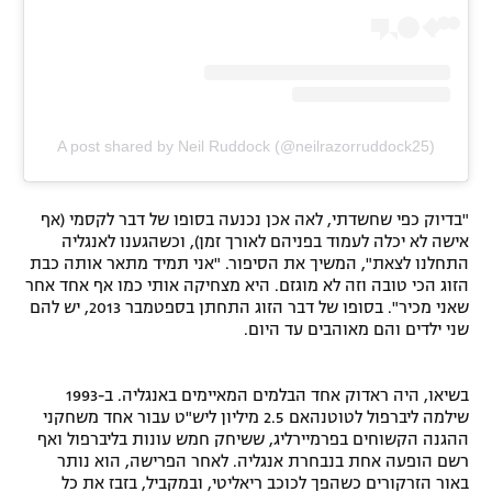
A post shared by Neil Ruddock (@neilrazorruddock25)
"בדיוק כפי שחשדתי, לאה אכן נכנעה בסופו של דבר לקסמי (אף
אישה לא יכלה לעמוד בפניהם לאורך זמן), וכשהגענו לאנגליה
התחלנו לצאת", המשיך את הסיפור. "אני תמיד מתאר אותה כבת
הזוג הכי טובה וזה לא מוגזם. היא מצחיקה אותי כמו אף אחד אחר
שאני מכיר". בסופו של דבר הזוג התחתן בספטמבר 2013, יש להם
שני ילדים והם מאוהבים עד היום.
בשיאו, היה ראדוק אחד הבלמים המאיימים באנגליה. ב-1993
שילמה ליברפול לטוטנהאם 2.5 מיליון ליש"ט עבור אחד משחקני
ההגנה הקשוחים בפרמיירליג, ששיחק חמש עונות בליברפול ואף
רשם הופעה אחת בנבחרת אנגליה. לאחר הפרישה, הוא נותר
באור הזרקורים כשהפך לכוכב ריאליטי, ובמקביל, בזבז את כל