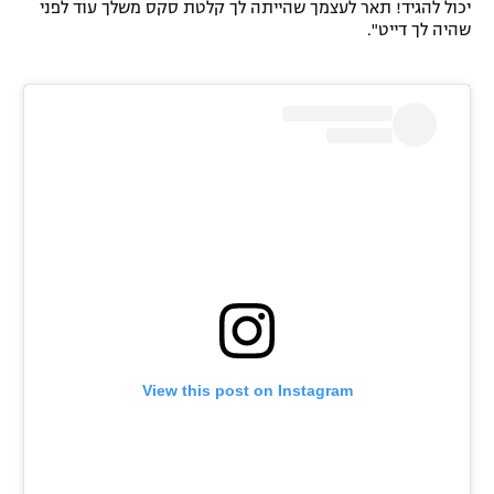
יכול להגיד! תאר לעצמך שהייתה לך קלטת סקס משלך עוד לפני
רשיון להקרנה פומבית לבית עסק
שהיה לך דייט".
הצטרפות לחבילת הערוצים
לוח דרושים – ג'ובנט
תגיות
המגזין
View this post on Instagram