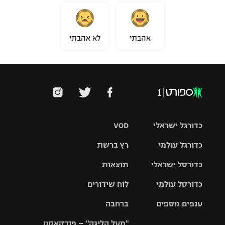
אהבתי
לא אהבתי
כדורגל ישראלי
VOD
כדורגל עולמי
רץ ברשת
ליגת העל
כדורסל ישראלי
תוצאות
ליגת
ליגה לאומית
האלופות
כדורסל עולמי
לוח שידורים
ליגת ווינר
סל
גביע הטוטו
ענפים נוספים
ברחבה
ליגה
NBA
אירופית
"מעל הליגה" – פודקאסט
ליגה לאומית
ליגיונרים