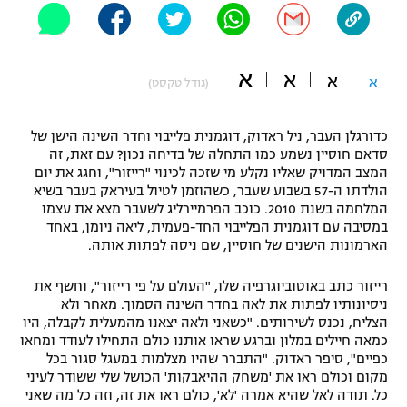
"מחצית בשכונה" – פודקאסט
אופניים
א
א
א
ספורט מוטורי
א
משתתפים וזוכים בפרסים
(גודל טקסט)
כדורמים
כדורגלן העבר, ניל ראדוק, דוגמנית פלייבוי וחדר השינה הישן של
תקנון משתתפים וזוכים בפרסים
טניס
סדאם חוסיין נשמע כמו התחלה של בדיחה נכון? עם זאת, זה
פוטבול אמריקאי NFL
המצב המדויק שאליו נקלע מי שזכה לכינוי "רייזור", וחגג את יום
תקנון עבור פעילות אלקטרה
הולדתו ה-57 בשבוע שעבר, כשהוזמן לטיול בעיראק בעבר בשיא
גיימינג E-Sports
המלחמה בשנת 2010. כוכב הפרמיירליג לשעבר מצא את עצמו
בייסבול MLB
תקנון עבור פעילות ספורט 1 – "מרלן"
במסיבה עם דוגמנית הפלייבוי החד-פעמית, ליאה ניומן, באחד
הארמונות הישנים של חוסיין, שם ניסה לפתות אותה.
ספורט אתגרי ואקסטרים
תנאי שימוש
רייזור כתב באוטוביוגרפיה שלו, "העולם על פי רייזור", וחשף את
אומנויות לחימה
ניסיונותיו לפתות את לאה בחדר השינה הסמוך. מאחר ולא
הצליח, נכנס לשירותים. "כשאני ולאה יצאנו מהמעלית לקבלה, היו
מדיניות פרטיות
כמאה חיילים במלון וברגע שראו אותנו כולם התחילו לעודד ומחאו
גיימינג E-Sports
כפיים", סיפר ראדוק. "התברר שהיו מצלמות במעגל סגור בכל
מקום וכולם ראו את 'משחק ההיאבקות' הכושל שלי ששודר לעיני
תקנון פעילות ספורט 1
כל. תודה לאל שהיא אמרה 'לא', כולם ראו את זה, וזה כל מה שאני