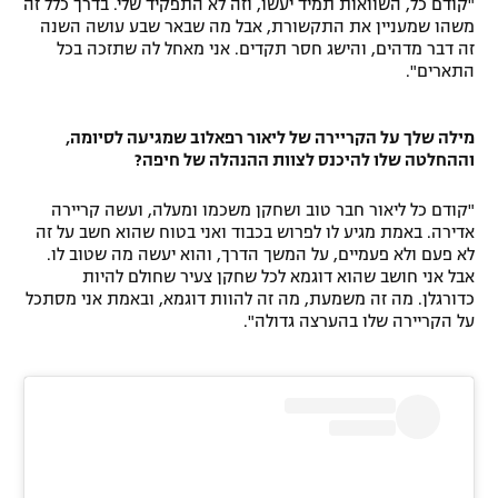
"קודם כל, השוואות תמיד יעשו, וזה לא התפקיד שלי. בדרך כלל זה
משהו שמעניין את התקשורת, אבל מה שבאר שבע עושה השנה
זה דבר מדהים, והישג חסר תקדים. אני מאחל לה שתזכה בכל
התארים".
מילה שלך על הקריירה של ליאור רפאלוב שמגיעה לסיומה,
וההחלטה שלו להיכנס לצוות ההנהלה של חיפה?
"קודם כל ליאור חבר טוב ושחקן משכמו ומעלה, ועשה קריירה
אדירה. באמת מגיע לו לפרוש בכבוד ואני בטוח שהוא חשב על זה
לא פעם ולא פעמיים, על המשך הדרך, והוא יעשה מה שטוב לו.
אבל אני חושב שהוא דוגמא לכל שחקן צעיר שחולם להיות
כדורגלן. מה זה משמעת, מה זה להוות דוגמא, ובאמת אני מסתכל
על הקריירה שלו בהערצה גדולה".