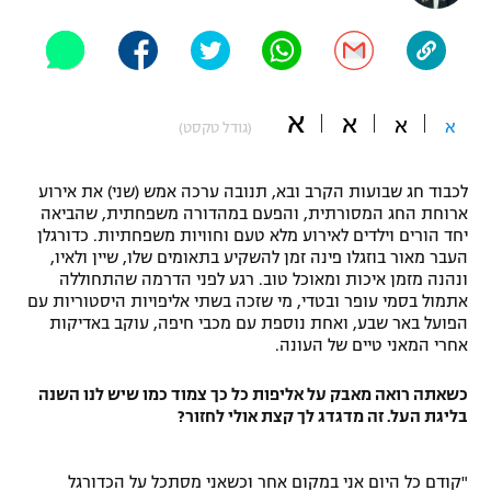
"מחצית בשכונה" – פודקאסט
אופניים
ספורט מוטורי
משתתפים וזוכים בפרסים
א
א
א
א
(גודל טקסט)
כדורמים
תקנון משתתפים וזוכים בפרסים
טניס
לכבוד חג שבועות הקרב ובא, תנובה ערכה אמש (שני) את אירוע
פוטבול אמריקאי NFL
ארוחת החג המסורתית, והפעם במהדורה משפחתית, שהביאה
תקנון עבור פעילות אלקטרה
יחד הורים וילדים לאירוע מלא טעם וחוויות משפחתיות. כדורגלן
גיימינג E-Sports
בייסבול MLB
העבר מאור בוזגלו פינה זמן להשקיע בתאומים שלו, שיין ולאיו,
תקנון עבור פעילות ספורט 1 – "מרלן"
ונהנה מזמן איכות ומאוכל טוב. רגע לפני הדרמה שהתחוללה
אתמול בסמי עופר ובטדי, מי שזכה בשתי אליפויות היסטוריות עם
ספורט אתגרי ואקסטרים
הפועל באר שבע, ואחת נוספת עם מכבי חיפה, עוקב באדיקות
תנאי שימוש
אחרי המאני טיים של העונה.
אומנויות לחימה
כשאתה רואה מאבק על אליפות כל כך צמוד כמו שיש לנו השנה
מדיניות פרטיות
גיימינג E-Sports
בליגת העל. זה מדגדג לך קצת אולי לחזור?
תקנון פעילות ספורט 1
"קודם כל היום אני במקום אחר וכשאני מסתכל על הכדורגל