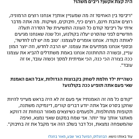
היה קצת אקשן? ריבים משהו?
"ריבים? בין האחים? זה מה שמעניין אותך? אנחנו רוצים הרמוניה,
רוצים אהבת חינם, רוצים כיף, חיבוקים, נשיקות. מה אתה מדבר
איתי על ריבים? קודם כל העונה התשיעית של הסדרה תעלה
חודשיים לפני שהסרט יעלה בקולנוע, וכל שנה שאנחנו מגיעים
לאותה נקודה. אנחנו אומרים לעצמנו: 'טוב מה יש לנו לחדש?',
ובסוף אנחנו מפתיעים את עצמנו. יש הרבה לחדש, וזה יוצר המון
עניין, ובשורה התחתונה אנחנו באמת משתדלים להביא את עצמנו
ככה בצורה הכי כנה, הכי אמיתית למסך וכשזה עובד, אז זה
עובד".
כשהיית ילד חלמת לשחק בקבוצות הגדולות, אבל האם האמנת
שאי פעם אתה תופיע ככה בקולנוע?
"קודם כל מה זה האמנתי? אף פעם זה לא היה בראש מעייני להיות
שחקן בסרט אבל אתה יודע דברים קורים, דינמיקה משתנה,
תקופות מתחלפות, ולפעמים כשיוצאים מאזור הנוחות זה דווקא
מאתגר אותך עוד יותר. אני שמח במקום שאני נמצא, ואיפה
שהמשפחה נמצאת, וכל דבר בשלב הזה אני מקבל את זה בחיבוק".
עוד באותו נושא:
הבוזגלוס
,
הפועל באר שבע
,
מאור בוזגלו