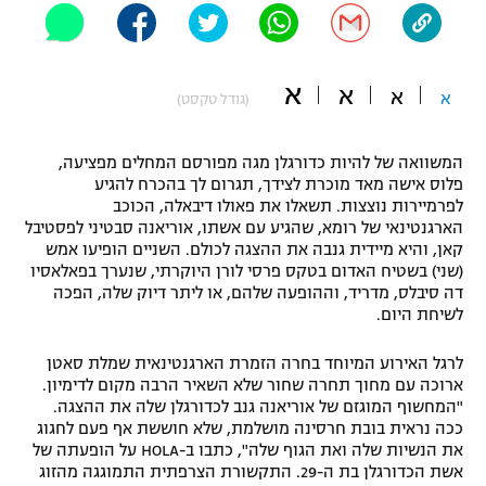
"מחצית בשכונה" – פודקאסט
אופניים
א
א
א
ספורט מוטורי
א
משתתפים וזוכים בפרסים
(גודל טקסט)
כדורמים
המשוואה של להיות כדורגלן מגה מפורסם המחלים מפציעה,
תקנון משתתפים וזוכים בפרסים
טניס
פלוס אישה מאד מוכרת לצידך, תגרום לך בהכרח להגיע
פוטבול אמריקאי NFL
לפרמיירות נוצצות. תשאלו את פאולו דיבאלה, הכוכב
תקנון עבור פעילות אלקטרה
הארגנטינאי של רומא, שהגיע עם אשתו, אוריאנה סבטיני לפסטיבל
גיימינג E-Sports
קאן, והיא מיידית גנבה את ההצגה לכולם. השניים הופיעו אמש
בייסבול MLB
תקנון עבור פעילות ספורט 1 – "מרלן"
(שני) בשטיח האדום בטקס פרסי לורן היוקרתי, שנערך בפאלאסיו
דה סיבלס, מדריד, וההופעה שלהם, או ליתר דיוק שלה, הפכה
ספורט אתגרי ואקסטרים
לשיחת היום.
תנאי שימוש
אומנויות לחימה
לרגל האירוע המיוחד בחרה הזמרת הארגנטינאית שמלת סאטן
ארוכה עם מחוך תחרה שחור שלא השאיר הרבה מקום לדימיון.
מדיניות פרטיות
"המחשוף המוגזם של אוריאנה גנב לכדורגלן שלה את ההצגה.
גיימינג E-Sports
ככה נראית בובת חרסינה מושלמת, שלא חוששת אף פעם לחגוג
את הנשיות שלה ואת הגוף שלה", כתבו ב-HOLA על הופעתה של
תקנון פעילות ספורט 1
אשת הכדורגלן בת ה-29. התקשורת הצרפתית התמוגגה מהזוג