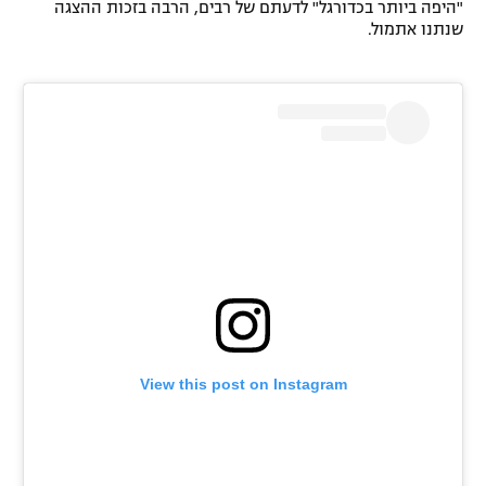
"היפה ביותר בכדורגל" לדעתם של רבים, הרבה בזכות ההצגה
רשיון להקרנה פומבית לבית עסק
שנתנו אתמול.
הצטרפות לחבילת הערוצים
לוח דרושים – ג'ובנט
תגיות
המגזין
View this post on Instagram