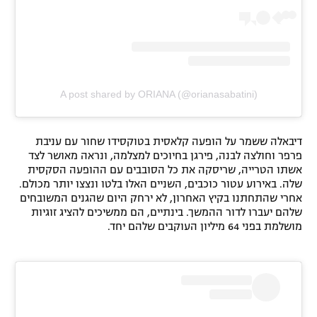
A post shared by ORIANA (@orianasabatini)
דיבאלה ששמר על הופעה קלאסית בטוקסידו שחור עם עניבת
פרפר וחולצה לבנה, פירגן בחיוכים למצלמה, ונראה מאושר לצד
אשתו הטרייה, שריסקה את כל הסובבים עם ההופעה הסקסית
שלה. באירוע עטור כוכבים, השניים האלו בלטו ונצצו יותר מכולם.
אחרי שהתחתנו בקיץ האחרון, לא ירחק היום שהגנים המשובחים
שלהם יעברו לדור ההמשך. בינתיים, הם ממשיכים להציג זוגיות
מושלמת בפני 64 מיליון העוקבים שלהם יחד.