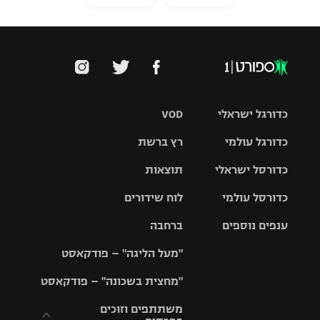
כדורגל ישראלי
VOD
כדורגל עולמי
רץ ברשת
ליגת העל
כדורסל ישראלי
תוצאות
ליגת
ליגה לאומית
האלופות
כדורסל עולמי
לוח שידורים
ליגת ווינר
סל
גביע הטוטו
ענפים נוספים
ברחבה
ליגה
NBA
אירופית
"מעל הליגה" – פודקאסט
ליגה לאומית
ליגיונרים
טניס
יורוליג
ליגה אנגלית
"מחצית בשכונה" – פודקאסט
כדורסל נשים
גביע המדינה
כדוריד
יורוקאפ
ליגה גרמנית
משתתפים וזוכים