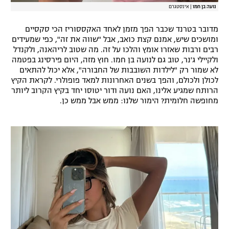
נועה בן חמו
|
אינסטגרם
מדובר בטרנד שכבר הפך מזמן לאחד האקססוריז הכי סקסיים
ומושכים שיש, אמנם קצת כואב, אבל "שווה את זה", כפי שמעידים
רבים ורבות שאזרו אומץ והלכו על זה. מה שטוב לריהאנה, ולקנדל
ולקיילי ג'נר, טוב גם לנועה בן חמו. חוץ מזה, היום פירסינג בפטמה
לא שמור רק "לילדות השובבות של החבורה", אלא יכול להתאים
לכולן ולכולם, והפך בשנים האחרונות למאד פופולרי. לקראת הקיץ
הרותח שמגיע אלינו, האם נועה ודור יטוסו יחד בקיץ הקרוב ליותר
מחופשה חלומית? הימור שלנו: ממש אבל ממש כן.