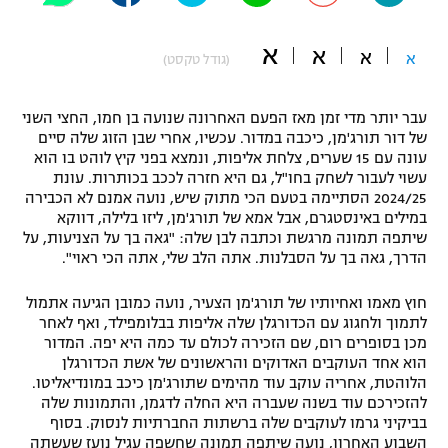
"מחצית בשכונה" – פודקאסט
אופניים
א
א
א
א
(גודל טקסט)
ספורט מוטורי
משתתפים וזוכים בפרסים
עבר יותר מדי זמן מאז הפעם האחרונה שנועה בן חמו, החצי השני
כדורמים
של דור תורג'מן, כיכבה במדור. עכשיו, אחרי שבן הזוג שלה סיים
תקנון משתתפים וזוכים בפרסים
עונה עם 15 שערים, צלחת אליפות, ונמצא בפני קיץ לוהט בו הוא
טניס
עשוי לעבור לשחק בחו"ל, גם היא חזרה לככב בכותרות. עונת
פוטבול אמריקאי NFL
2024/25 הסתיימה בטעם הכי מתוק שיש, נועה אמנם לא הכבירה
תקנון עבור פעילות אלקטרה
במילים באינסטגרם, אבל אמא של תורג'מן, ליזו בלילה, דווקא
גיימינג E-Sports
בייסבול MLB
שיתפה תמונה מרגשת וכתבה לבן שלה: "גאה בך על הצניעות, על
תקנון עבור פעילות ספורט 1 – "מרלן"
הדרך, גאה בך על הסבלנות. אתה הלב שלי, אתה הכי ראוי".
ספורט אתגרי ואקסטרים
תנאי שימוש
חוץ מאמו ואחיותיו של תורג'מן הצעיר, נועה כמובן הגיעה אתמול
לתמוך ולחגוג עם הכדורגלן שלה אליפות בבלומפילד, ואף לאחר
אומנויות לחימה
מכן בסופרים רום, שם הזכירה לכולם עד כמה היא יפה. המדור
הוא אחד העוקבים האדוקים והראשונים של אשת הכדורגלן
מדיניות פרטיות
גיימינג E-Sports
הלוהטת, אחריה עוקב עוד מהימים שתורג'מן כיכב במונדיאליטו.
להזכירכם עוד בשנה שעברה היא החלה לדגמן, והתמונות שלה
בביקיני גרמו לעוקבים שלה ברשתות החברתיות לנסוק. בסוף
תקנון פעילות ספורט 1
השבוע האחרון, נועה שיתפה תמונה שחשפה עגיל נועז שעשתה